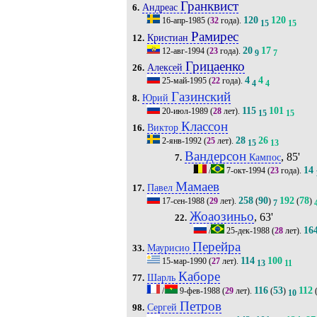
Гранквист
Андреас
6.
120
120
16-апр-1985
(
32
года).
15
15
Рамирес
Кристиан
12.
20
17
12-авг-1994
(
23
года).
9
7
Грицаенко
Алексей
26.
4
4
25-май-1995
(
22
года).
4
4
Газинский
Юрий
8.
115
101
20-июл-1989
(
28
лет).
15
15
Классон
Виктор
16.
28
26
2-янв-1992
(
25
лет).
15
13
Вандерсон
, 85'
Кампос
7.
14
/
7-окт-1994
(
23
года).
Мамаев
Павел
17.
258
90
192
78
17-сен-1988
(
29
лет).
(
)
(
)
7
Жоаозиньо
, 63'
22.
16
/
25-дек-1988
(
28
лет).
Перейра
Маурисио
33.
114
100
15-мар-1990
(
27
лет).
13
11
Каборе
Шарль
77.
116
53
112
/
9-фев-1988
(
29
лет).
(
)
10
Петров
Сергей
98.