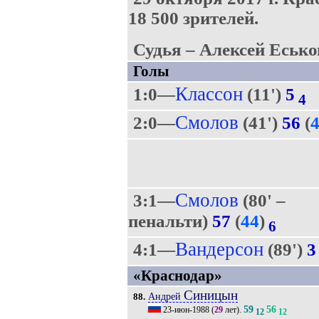
18 500 зрителей.
Судья – Алексей Есько
Голы
Классон
1:0—
(11')
5
4
Смолов
2:0—
(41')
56
(
Смолов
3:1—
(80' –
пенальти)
57
(
44
)
6
Вандерсон
4:1—
(89')
3
«Краснодар»
Синицын
Андрей
88.
59
56
23-июн-1988
(
29
лет).
12
12