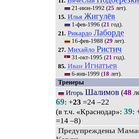
Вячеслав
11.
21-июн-1992
(
25
лет).
Жигулёв
Илья
15.
1-фев-1996
(
21
год).
Лаборде
Рикардо
21.
16-фев-1988
(
29
лет).
Ристич
Михайло
27.
31-окт-1995
(
21
год).
Игнатьев
Иван
85.
6-янв-1999
(
18
лет).
Тренеры
Шалимов
(
48
ле
Игорь
69
: +
23
=24 –22
39
(в т.ч. «Краснодар»:
: 
=14 –8)
Предупреждены Мамае