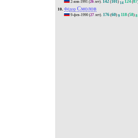
142
101
124
87
2-янв-1991
(
26
лет).
(
)
(
14
Смолов
Фёдор
10.
176
60
118
58
9-фев-1990
(
27
лет).
(
)
(
)
9
8