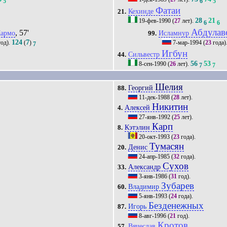
5
6
5
Фатаи
Кехинде
21.
28
21
19-фев-1990
(
27
лет).
6
6
Абдулав
, 57'
Кармо
Исламнур
99.
124
7
од).
(
)
7-мар-1994
(
23
года)
7
Игбун
Сильвестр
44.
56
53
8-сен-1990
(
26
лет).
7
7
Шелия
Георгий
88.
11-дек-1988
(
28
лет).
Никитин
Алексей
4.
27-янв-1992
(
25
лет).
Карп
Кэтэлин
8.
20-окт-1993
(
23
года).
Тумасян
Денис
20.
24-апр-1985
(
32
года).
Сухов
Александр
33.
3-янв-1986
(
31
год).
Зубарев
Владимир
60.
5-янв-1993
(
24
года).
Безденежных
Игорь
87.
8-авг-1996
(
21
год).
Кротов
Вячеслав
57.