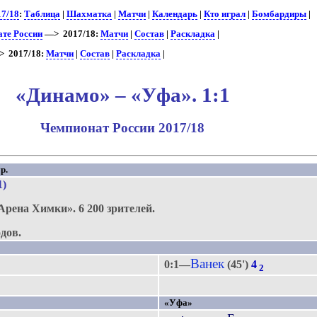
17/18
:
Таблица
|
Шахматка
|
Матчи
|
Календарь
|
Кто играл
|
Бомбардиры
|
ате России
—> 2017/18:
Матчи
|
Состав
|
Раскладка
|
 2017/18:
Матчи
|
Состав
|
Раскладка
|
«Динамо» – «Уфа». 1:1
Чемпионат России 2017/18
р.
1)
Арена Химки».
6 200 зрителей.
дов.
Ванек
0:1—
(45')
4
2
«Уфа»