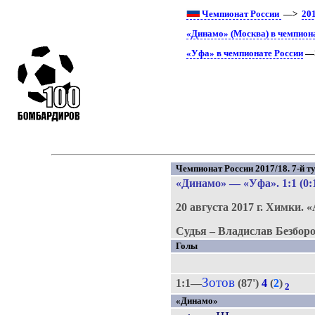
Чемпионат России
—>
20
«Динамо» (Москва) в чемпион
«Уфа» в чемпионате России
—>
Чемпионат России 2017/18. 7-й ту
«Динамо»
—
«Уфа»
. 1:1 (0:
20 августа 2017 г.
Химки.
«
Судья – Владислав Безборо
Голы
Зотов
1:1—
(87')
4
(
2
)
2
«Динамо»