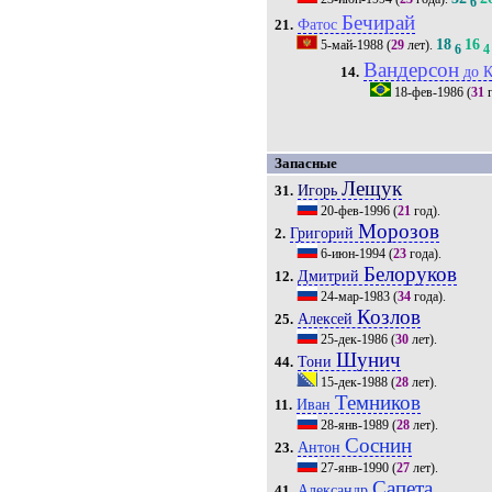
6
Бечирай
Фатос
21.
18
16
5-май-1988
(
29
лет).
6
4
Вандерсон
до 
14.
18-фев-1986
(
31
г
Запасные
Лещук
Игорь
31.
20-фев-1996
(
21
год).
Морозов
Григорий
2.
6-июн-1994
(
23
года).
Белоруков
Дмитрий
12.
24-мар-1983
(
34
года).
Козлов
Алексей
25.
25-дек-1986
(
30
лет).
Шунич
Тони
44.
15-дек-1988
(
28
лет).
Темников
Иван
11.
28-янв-1989
(
28
лет).
Соснин
Антон
23.
27-янв-1990
(
27
лет).
Сапета
Александр
41.