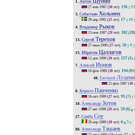
Шунин
Антон
1.
136
1
27-янв-1987
(
30
лет).
7
Хольмен
Себастьян
3.
17
16
29-апр-1992
(
25
лет).
7
Рыков
Владимир
4.
102
20
13-ноя-1987
(
29
лет).
(
Терехов
Сергей
13.
10
9
27-июн-1990
(
27
лет).
7
7
Цаллагов
Ибрагим
15.
157
1
12-дек-1990
(
26
лет).
(
)
Ионов
Алексей
7.
194
81
18-фев-1989
(
28
лет).
(
Луценк
Евгений
48.
25-фев-1987
(
30
л
Панченко
Кирилл
8.
91
7
16-окт-1989
(
27
лет).
(
)
7
Зотов
Александр
10.
59
6
27-авг-1990
(
26
лет).
(
)
6
Соу
Самба
27.
6
5
29-апр-1989
(
28
лет).
6
5
Ташаев
Александр
88.
32
2
23-июн-1994
(
23
года).