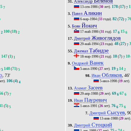
Беленов
Александр
31.
35
178
17
1
13-сен-1986
(
30
лет).
(
)
7
7
Аликин
Павел
3.
82
72
7
6-мар-1984
(
33
года).
(
)
7
7
Йокич
Боян
5.
100
18
17
15
)
(
)
17-май-1986
(
31
год).
2
2
6
6
Живоглядов
Дмитрий
17.
48
27
29-май-1994
(
23
года).
(
)
7
Табидзе
Джемал
55.
147
1
10
7
10
(
)
18-мар-1996
(
21
год).
(
)
1
1
7
Ванек
Ондржей
9.
148
71
19
14
)
(
)
5-июл-1990
(
27
лет).
5
5
3
2
о
Обляков
, 73'
, 46'
Иван
98.
106
4
ет).
(
)
5-июл-1998
(
19
лет).
4
Засеев
Азамат
13.
56
7
69
67
(
)
29-апр-1988
(
29
лет).
7
6
6
Пауревич
Иван
19.
41
5
76
75
(
)
1-июл-1991
(
26
лет).
5
6
6
Сысуев
, 9
Дмитрий
7.
13-янв-1988
(
29
лет)
Стоцкий
Дмитрий
39.
6
75
74
1-дек-1989
(
27
лет).