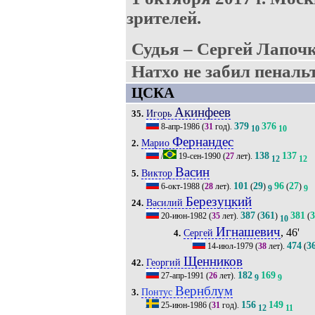
зрителей.
Судья – Сергей Лапочк
Натхо не забил пенальт
ЦСКА
Акинфеев
Игорь
35.
379
376
8-апр-1986
(
31
год).
10
10
Фернандес
Марио
2.
138
137
/
19-сен-1990
(
27
лет).
12
12
Васин
Виктор
5.
101
29
96
27
6-окт-1988
(
28
лет).
(
)
(
)
9
9
Березуцкий
Василий
24.
387
361
381
3
20-июн-1982
(
35
лет).
(
)
(
10
Игнашевич
, 46'
Сергей
4.
474
3
14-июл-1979
(
38
лет).
(
Щенников
Георгий
42.
182
169
27-апр-1991
(
26
лет).
9
9
Вернблум
Понтус
3.
156
149
25-июн-1986
(
31
год).
12
11