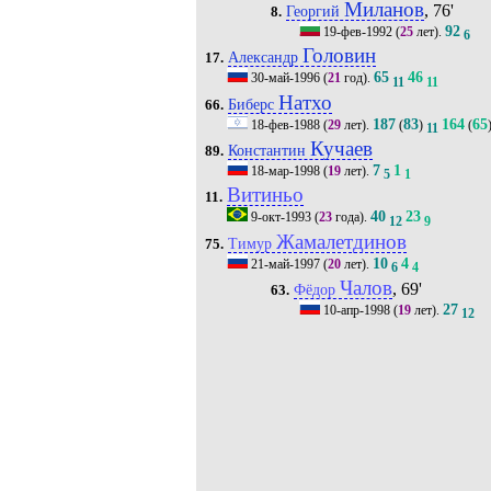
Миланов
, 76'
Георгий
8.
92
19-фев-1992
(
25
лет).
6
Головин
Александр
17.
65
46
30-май-1996
(
21
год).
11
11
Натхо
Биберс
66.
187
83
164
65
18-фев-1988
(
29
лет).
(
)
(
11
Кучаев
Константин
89.
7
1
18-мар-1998
(
19
лет).
5
1
Витиньо
11.
40
23
9-окт-1993
(
23
года).
12
9
Жамалетдинов
Тимур
75.
10
4
21-май-1997
(
20
лет).
6
4
Чалов
, 69'
Фёдор
63.
27
10-апр-1998
(
19
лет).
12