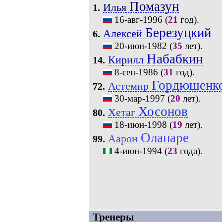
Помазун
Илья
1.
16-авг-1996
(
21
год).
Березуцкий
Алексей
6.
20-июн-1982
(
35
лет).
Набабкин
Кирилл
14.
8-сен-1986
(
31
год).
Гордюшенк
Астемир
72.
30-мар-1997
(
20
лет).
Хосонов
Хетаг
80.
18-июн-1998
(
19
лет).
Оланаре
Аарон
99.
4-июн-1994
(
23
года).
Тренеры