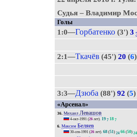
Судья – Владимир Мос
Голы
Горбатенко
1:0—
(3')
3
Ткачёв
2:1—
(45')
20
(
6
)
Дзюба
3:3—
(88')
92
(
5
)
«Арсенал»
Левашов
Михаил
36.
19
18
4-окт-1991
(
26
лет).
7
7
Беляев
Максим
6.
68
51
66
50
30-сен-1991
(
26
лет).
(
)
(
)
24
24