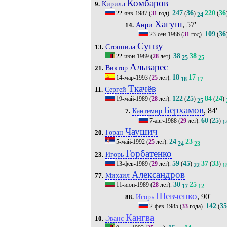
Комбаров
Кирилл
9.
247
36
220
36
22-янв-1987
(
31
год).
(
)
(
24
Хагуш
, 57'
Анри
14.
109
36
23-сен-1986
(
31
год).
(
Сунзу
Стоппила
13.
38
38
22-июн-1989
(
28
лет).
25
25
Альварес
Виктор
21.
18
17
14-мар-1993
(
25
лет).
18
17
Ткачёв
Сергей
11.
122
25
84
24
19-май-1989
(
28
лет).
(
)
(
)
25
Берхамов
, 84'
Кантемир
7.
60
25
7-авг-1988
(
29
лет).
(
)
1
Чаушич
Горан
20.
24
23
5-май-1992
(
25
лет).
24
23
Горбатенко
Игорь
23.
59
45
37
33
13-фев-1989
(
29
лет).
(
)
(
)
22
1
Александров
Михаил
77.
30
25
11-июн-1989
(
28
лет).
17
12
Шевченко
, 90'
Игорь
88.
142
3
2-фев-1985
(
33
года).
(
Кангва
Эванс
10.