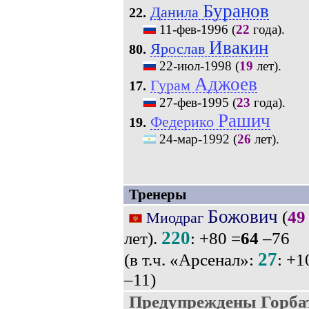
Буранов
Данила
22.
11-фев-1996
(
22
года).
Ивакин
Ярослав
80.
22-июл-1998
(
19
лет).
Аджоев
Гурам
17.
27-фев-1995
(
23
года).
Рашич
Федерико
19.
24-мар-1992
(
26
лет).
Тренеры
Божович
(
49
Миодраг
220
лет).
: +80 =
64
–76
27
(в т.ч. «Арсенал»:
: +1
–11)
Предупреждены Горбат