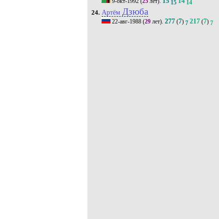
15
14
9-окт-1992
(
25
лет).
15
14
Дзюба
Артём
24.
277
7
217
7
22-авг-1988
(
29
лет).
(
)
(
)
7
7