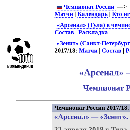
Чемпионат России
—>
Матчи
|
Календарь
|
Кто и
«Арсенал» (Тула) в чемпи
Состав
|
Раскладка
|
«Зенит» (Санкт-Петербург
2017/18:
Матчи
|
Состав
|
Р
«Арсенал» –
Чемпионат Р
Чемпионат России 2017/18. 
«Арсенал»
—
«Зенит»
.
22 апреля 2018 г.
Тула