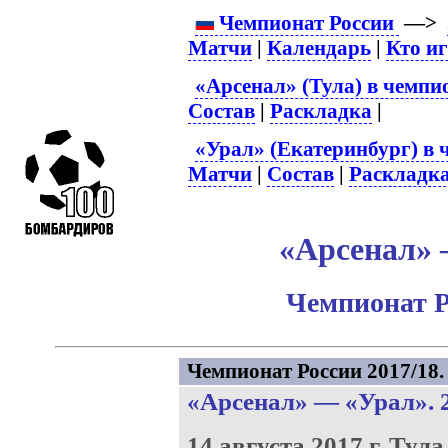
Чемпионат России
—>
Матчи
|
Календарь
|
Кто и
«Арсенал» (Тула) в чемпи
Состав
|
Раскладка
|
«Урал» (Екатеринбург) в 
Матчи
|
Состав
|
Раскладк
«Арсенал» –
Чемпионат Р
Чемпионат России 2017/18. 
«Арсенал»
—
«Урал»
. 
14 августа 2017 г.
Тула