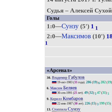
Судья – Алексей Сухой
Голы
Сунзу
1:0—
(5')
1
1
Максимов
2:0—
(10')
1
1
«Арсенал»
Габулов
Владимир
30.
286
19
282
19
19-окт-1983
(
33
года).
(
)
(
)
6
Беляев
Максим
6.
49
32
47
31
30-сен-1991
(
25
лет).
(
)
(
)
5
5
Комбаров
Кирилл
9.
226
15
199
15
22-янв-1987
(
30
лет).
(
)
(
)
3
Сунзу
Стоппила
13.