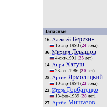
Запасные
Березин
Алексей
16.
16-апр-1993
(
24
года).
Левашов
Михаил
36.
4-окт-1991
(
25
лет).
Хагуш
Анри
14.
23-сен-1986
(
30
лет).
Ярмолицкий
Артём
25.
10-апр-1994
(
23
года).
Горбатенко
Игорь
23.
13-фев-1989
(
28
лет).
Мингазов
Артём
27.