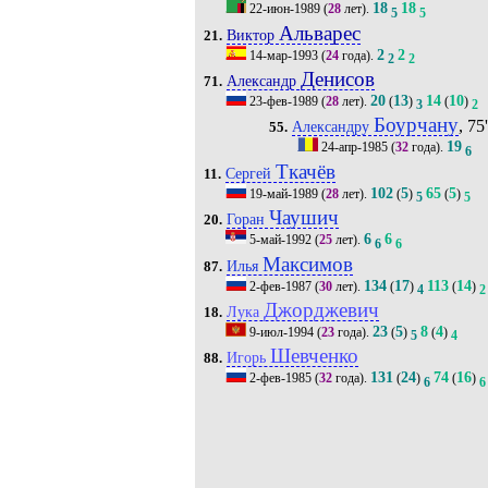
18
18
22-июн-1989
(
28
лет).
5
5
Альварес
Виктор
21.
2
2
14-мар-1993
(
24
года).
2
2
Денисов
Александр
71.
20
13
14
10
23-фев-1989
(
28
лет).
(
)
(
)
3
2
Боурчану
, 75'
Александру
55.
19
24-апр-1985
(
32
года).
6
Ткачёв
Сергей
11.
102
5
65
5
19-май-1989
(
28
лет).
(
)
(
)
5
5
Чаушич
Горан
20.
6
6
5-май-1992
(
25
лет).
6
6
Максимов
Илья
87.
134
17
113
14
2-фев-1987
(
30
лет).
(
)
(
)
4
2
Джорджевич
Лука
18.
23
5
8
4
9-июл-1994
(
23
года).
(
)
(
)
5
4
Шевченко
Игорь
88.
131
24
74
16
2-фев-1985
(
32
года).
(
)
(
)
6
6