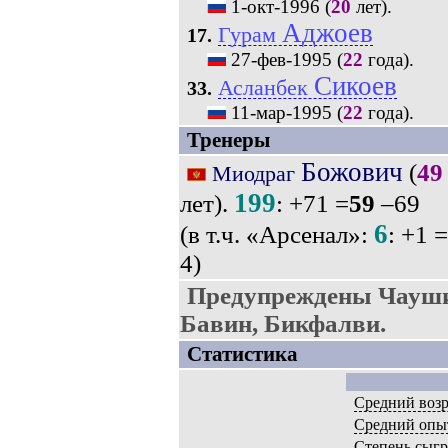
1-окт-1996
(
20
лет).
Аджоев
Гурам
17.
27-фев-1995
(
22
года).
Сикоев
Асланбек
33.
11-мар-1995
(
22
года).
Тренеры
Божович
(
49
Миодраг
199
лет).
: +71 =
59
–69
6
(в т.ч. «Арсенал»:
: +1 =
4)
Предупреждены Чауши
Бавин, Бикфалви.
Статистика
Средний возр
Средний опы
Степень сыг