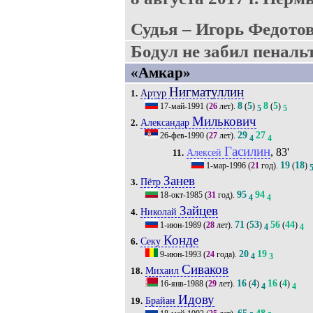
Судья – Игорь Федотов
Бодул не забил пенальти
«Амкар»
Нигматуллин
Артур
1.
8
5
8
5
17-май-1991
(
26
лет).
(
)
(
)
5
5
Милькович
Александар
2.
29
27
26-фев-1990
(
27
лет).
4
4
Гасилин
, 83'
Алексей
11.
19
18
1-мар-1996
(
21
год).
(
)
Занев
Пётр
3.
95
94
18-окт-1985
(
31
год).
4
4
Зайцев
Николай
4.
71
53
56
44
1-июн-1989
(
28
лет).
(
)
(
)
4
4
Конде
Секу
6.
20
19
9-июн-1993
(
24
года).
4
3
Сиваков
Михаил
18.
16
4
16
4
16-янв-1988
(
29
лет).
(
)
(
)
4
4
Идову
Брайан
19.
65
48