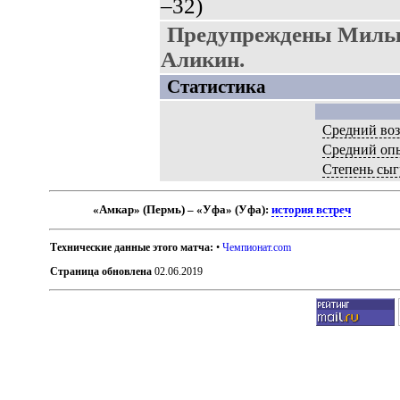
–32)
Предупреждены Мильк
Аликин.
Статистика
Средний воз
Средний оп
Степень сыг
«Амкар» (Пермь) – «Уфа» (Уфа):
история встреч
Технические данные этого матча:
•
Чемпионат.com
Страница обновлена
02.06.2019