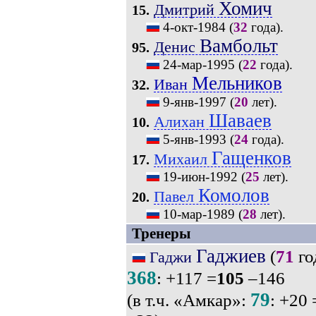
Хомич
Дмитрий
15.
4-окт-1984
(
32
года).
Вамбольт
Денис
95.
24-мар-1995
(
22
года).
Мельников
Иван
32.
9-янв-1997
(
20
лет).
Шаваев
Алихан
10.
5-янв-1993
(
24
года).
Гащенков
Михаил
17.
19-июн-1992
(
25
лет).
Комолов
Павел
20.
10-мар-1989
(
28
лет).
Тренеры
Гаджиев
(
71
го
Гаджи
368
: +117 =
105
–146
79
(в т.ч. «Амкар»:
: +20 