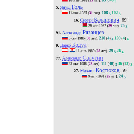
18-май-1992
(
25
лет).
5
5
Голь
Януш
5.
108
102
11-ноя-1985
(
31
год).
5
5
Баланович
, 69'
Сергей
16.
75
29-авг-1987
(
29
лет).
3
Рязанцев
Александр
91.
210
4
150
4
5-сен-1986
(
30
лет).
(
)
(
)
4
4
Бодул
Дарко
9.
29
26
/
11-янв-1989
(
28
лет).
5
4
Салугин
Александр
77.
111
40
36
13
23-окт-1988
(
28
лет).
(
)
(
)
3
2
Костюков
, 59'
Михаил
27.
24
9-авг-1991
(
25
лет).
5