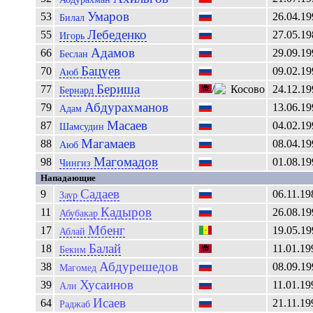
Умаров
53
26.04.19
Билал
Лебеденко
55
27.05.19
Игорь
Адамов
66
29.09.19
Беслан
Бацуев
70
09.02.19
Аюб
Бериша
77
/
24.12.19
Бернард
Абдурахманов
79
13.06.19
Адам
Масаев
87
04.02.19
Шамсудин
Магамаев
88
08.04.19
Аюб
Магомадов
98
01.08.19
Чингиз
Нападающие
Садаев
9
06.11.19
Заур
Кадыров
11
26.08.19
Абубакар
Мбенг
17
19.05.19
Аблай
Балай
18
11.01.19
Беким
Абдурешедов
38
08.09.19
Магомед
Хусаинов
39
11.01.19
Али
Исаев
64
21.11.19
Раджаб