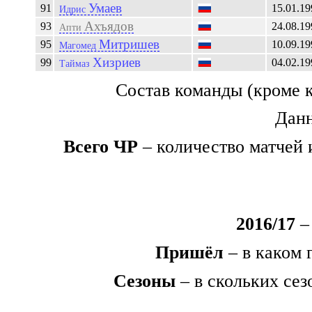
Умаев
91
15.01.19
Идрис
Ахъядов
93
24.08.19
Апти
Митришев
95
10.09.19
Магомед
Хизриев
99
04.02.19
Таймаз
Состав команды (кроме 
Данн
Всего ЧР
– количество матчей 
2016/17
– 
Пришёл
– в каком 
Сезоны
– в скольких сез