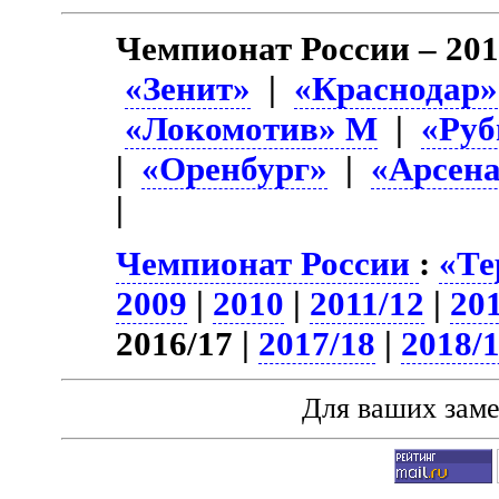
Чемпионат России – 201
«Зенит»
|
«Краснодар»
«Локомотив» М
|
«Руб
|
«Оренбург»
|
«Арсена
|
Чемпионат России
:
«Те
2009
|
2010
|
2011/12
|
20
2016/17 |
2017/18
|
2018/
Для ваших зам