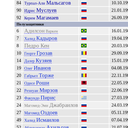
Мальсагов
84
10.10.19
Турпал-Али
Муслуев
90
21.01.19
Идрис
Магамаев
92
26.09.19
Керим
Полузащитники
Адилсон
6
16.01.19
Варкен
Кадыров
7
19.04.19
Халид
Педро Кен
8
20.03.19
Грозав
10
29.09.19
Георге
Кузяев
14
15.01.19
Далер
Иванов
19
04.08.19
Олег
Торже
20
22.11.19
Габрьел
Роши
21
22.05.19
Одисе
Мирзов
22
22.06.19
Резиуан
Пирис
23
27.03.19
Факундо
Джабраилов
24
24.03.19
Магомед-Эми
Оздоев
27
05.11.19
Магомед
Исмаилов
49
07.04.19
Халид
Ахильгов
52
21.07.19
Абдурахман