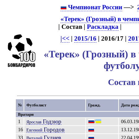
Чемпионат России
—>
«Терек» (Грозный) в чемп
| Состав |
Раскладка
|
|<<
|
2015/16
| 2016/17 |
201
«Терек» (Грозный) в
футболу
Состав
№
Футболист
Гражд.
Дата рож
Вратари
Годзюр
1
/
06.03.19
Ярослав
Городов
16
13.12.19
Евгений
Гудиев
33
22.04.19
Виталий