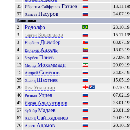
Газиев
35
13.11.19
Ибрагим-Сайфуллах
Насуров
97
24.07.19
Хамзат
Защитники
Родолфо
2
23.10.19
Брызгалов
3
15.11.19
Сергей
Дьёмбер
3
03.07.19
Норберт
Анхель
4
18.03.19
Вилькер
Плиев
5
27.09.19
Заурбек
Мохаммади
13
29.09.19
Милад
Семёнов
15
24.03.19
Андрей
Шахтиев
25
15.05.19
Халид
Уилкшир
29
/
02.10.19
Люк
Уциев
40
07.02.19
Ризван
Альсултанов
45
23.01.19
Имран
Мадаев
57
23.01.19
Зубайр
Сайтхаджиев
67
20.09.19
Халид
Адамов
76
20.10.19
Арсен