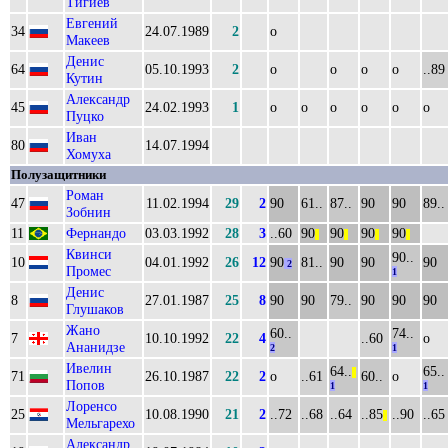
Тигиев
Евгений
34
24.07.1989
2
о
Макеев
Денис
64
05.10.1993
2
о
о
о
о
..89
Кутин
Александр
45
24.02.1993
1
о
о
о
о
о
о
Пуцко
Иван
80
14.07.1994
Хомуха
Полузащитники
Роман
47
11.02.1994
29
2
90
61..
87..
90
90
89..
Зобнин
11
Фернандо
03.03.1992
28
3
..60
90
90
90
90
||
||
||
||
Квинси
90..
10
04.01.1992
26
12
90
81..
90
90
90
2
Промес
1
Денис
8
27.01.1987
25
8
90
90
79..
90
90
90
Глушаков
Жано
60..
74..
7
10.10.1992
22
4
..60
о
Ананидзе
2
1
Ивелин
64..
65..
||
71
26.10.1987
22
2
о
..61
60..
о
Попов
1
1
Лоренсо
25
10.08.1990
21
2
..72
..68
..64
..85
..90
..65
||
Мельгарехо
Александр