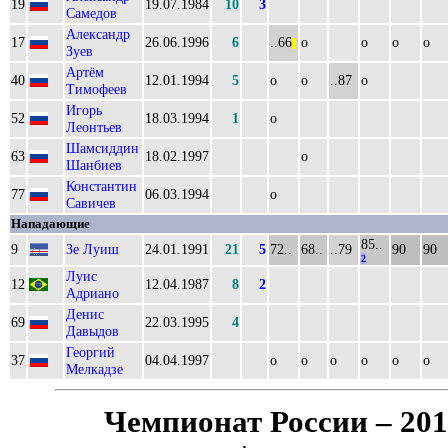
19
19.07.1984
10
3
Самедов
Александр
17
26.06.1996
6
..66
о
о
о
о
||
Зуев
Артём
40
12.01.1994
5
о
о
..87
о
Тимофеев
Игорь
52
18.03.1994
1
о
Леонтьев
Шамсиддин
63
18.02.1997
о
Шанбиев
Константин
77
06.03.1994
о
Савичев
Нападающие
85..
9
Зе Луиш
24.01.1991
21
5
72..
68..
..79
90
90
2
Луис
12
12.04.1987
8
2
Адриано
Денис
69
22.03.1995
4
Давыдов
Георгий
37
04.04.1997
о
о
о
о
о
о
Мелкадзе
Чемпионат России – 20