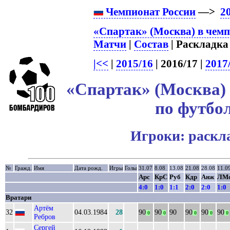
Чемпионат России
—>
2
«Спартак» (Москва) в чемп
Матчи
|
Состав
| Раскладка 
|<<
|
2015/16
| 2016/17 |
2017
«Спартак» (Москва) 
по футбол
Игроки: раскл
№
Гражд.
Имя
Дата рожд.
Игры
Голы
31.07
8.08
13.08
21.08
28.08
11.0
Арс
КрС
Руб
Кдр
Анж
ЛМ
4:0
1:0
1:1
2:0
2:0
1:0
Вратари
Артём
32
04.03.1984
28
90
90
90
90
90
90
0
0
0
0
0
Ребров
Сергей