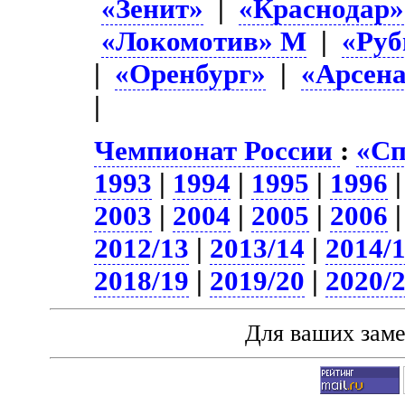
«Зенит»
|
«Краснодар»
«Локомотив» М
|
«Руб
|
«Оренбург»
|
«Арсена
|
Чемпионат России
:
«Сп
1993
|
1994
|
1995
|
1996
2003
|
2004
|
2005
|
2006
2012/13
|
2013/14
|
2014/
2018/19
|
2019/20
|
2020/
Для ваших зам