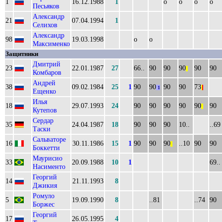
1
16.12.1988
1
о
о
о
о
Песьяков
Александр
21
07.04.1994
1
Селихов
Александр
98
19.03.1998
о
о
Максименко
Защитники
Дмитрий
23
22.01.1987
27
66..
90
90
90
90
90
||
Комбаров
Андрей
38
09.02.1984
25
1
90
90
90
90
73
1
|
|
Ещенко
Илья
18
29.07.1993
24
90
90
90
90
90
90
||
Кутепов
Сердар
35
24.04.1987
18
90
90
90
10..
..69
Таски
Сальваторе
16
30.11.1986
15
1
90
90
90
..10
90
90
||
Боккетти
Маурисио
33
20.09.1988
10
1
69..
Насименто
Георгий
14
21.11.1993
8
Джикия
Ромуло
5
19.09.1990
8
..81
..74
90
Боржес
Георгий
17
26.05.1995
4