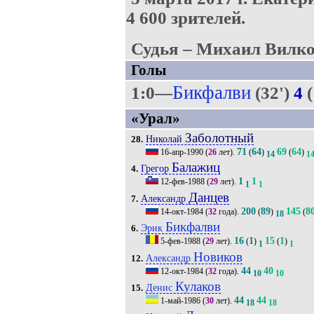
4 600 зрителей.
Судья – Михаил Вилко
Голы
Бикфалви
1:0—
(32')
4
(
«Урал»
Заболотный
Николай
28.
71
64
69
64
16-апр-1990
(
26
лет).
(
)
(
)
14
1
Балажиц
Грегор
4.
1
1
12-фев-1988
(
29
лет).
1
1
Данцев
Александр
7.
200
89
145
8
14-окт-1984
(
32
года).
(
)
(
18
Бикфалви
Эрик
6.
16
1
15
1
5-фев-1988
(
29
лет).
(
)
(
)
1
1
Новиков
Александр
12.
44
40
12-окт-1984
(
32
года).
10
10
Кулаков
Денис
15.
44
44
1-май-1986
(
30
лет).
18
18