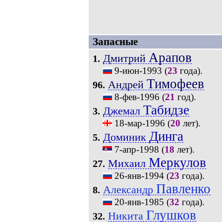
Запасные
Арапов
Дмитрий
1.
9-июн-1993
(
23
года).
Тимофеев
Андрей
96.
8-фев-1996
(
21
год).
Табидзе
Джемал
3.
18-мар-1996
(
20
лет).
Динга
Доминик
5.
7-апр-1998
(
18
лет).
Меркулов
Михаил
27.
26-янв-1994
(
23
года).
Павленко
Александр
8.
20-янв-1985
(
32
года).
Глушков
Никита
32.