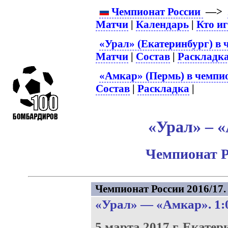
Чемпионат России
—>
Матчи
|
Календарь
|
Кто и
«Урал» (Екатеринбург) в 
Матчи
|
Состав
|
Раскладк
«Амкар» (Пермь) в чемпио
Состав
|
Раскладка
|
«Урал» – «
Чемпионат Р
Чемпионат России 2016/17. 
«Урал»
—
«Амкар»
. 1:
5 марта 2017 г.
Екатер