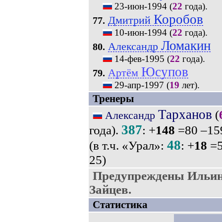
23-июн-1994
(
22
года).
Коробов
Дмитрий
77.
10-июн-1994
(
22
года).
Ломакин
Александр
80.
14-фев-1995
(
22
года).
Юсупов
Артём
79.
29-апр-1997
(
19
лет).
Тренеры
Тарханов
(
Александр
387
года).
: +
148
=80 –15
48
(в т.ч. «Урал»:
: +
18
=5
25)
Предупреждены Ильин
Зайцев.
Статистика