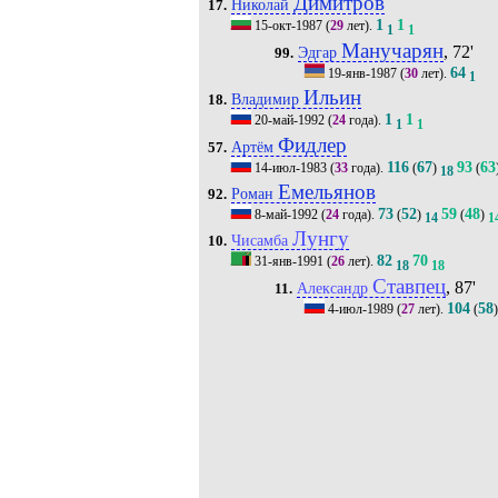
Димитров
Николай
17.
1
1
15-окт-1987
(
29
лет).
1
1
Манучарян
, 72'
Эдгар
99.
64
19-янв-1987
(
30
лет).
1
Ильин
Владимир
18.
1
1
20-май-1992
(
24
года).
1
1
Фидлер
Артём
57.
116
67
93
63
14-июл-1983
(
33
года).
(
)
(
18
Емельянов
Роман
92.
73
52
59
48
8-май-1992
(
24
года).
(
)
(
)
14
1
Лунгу
Чисамба
10.
82
70
31-янв-1991
(
26
лет).
18
18
Ставпец
, 87'
Александр
11.
104
58
4-июл-1989
(
27
лет).
(