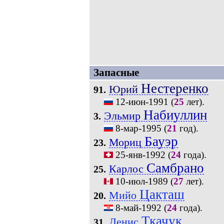
Запасные
Нестеренко
Юрий
91.
12-июн-1991
(
25
лет).
Набиуллин
Эльмир
3.
8-мар-1995
(
21
год).
Бауэр
Мориц
23.
25-янв-1992
(
24
года).
Самбрано
Карлос
25.
10-июл-1989
(
27
лет).
Цакташ
Мийо
20.
8-май-1992
(
24
года).
Ткачук
Денис
31.