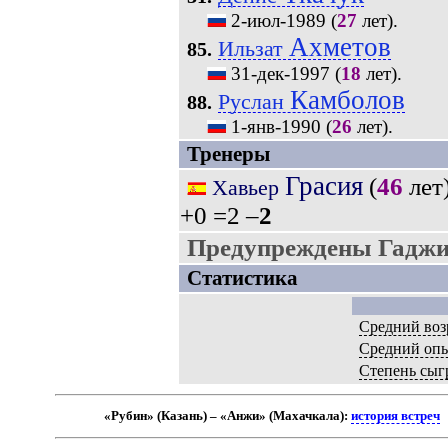
2-июл-1989
(
27
лет).
Ахметов
Ильзат
85.
31-дек-1997
(
18
лет).
Камболов
Руслан
88.
1-янв-1990
(
26
лет).
Тренеры
Грасия
(
46
лет
Хавьер
+0 =2 –
2
Предупреждены Гаджиб
Статистика
Средний воз
Средний оп
Степень сыг
«Рубин» (Казань) – «Анжи» (Махачкала):
история встреч