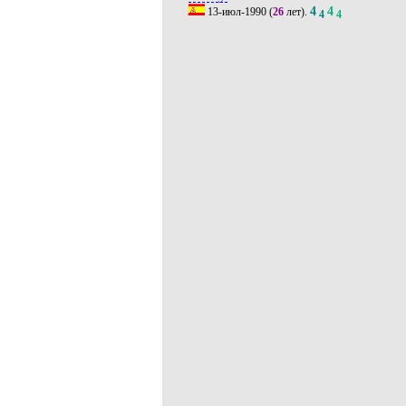
4
4
13-июл-1990
(
26
лет).
4
4