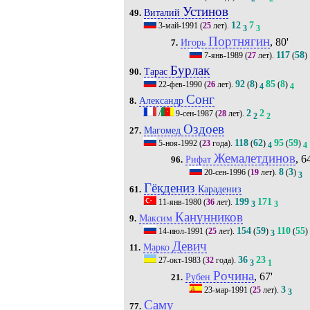
Устинов
Виталий
49.
12
7
3-май-1991
(
25
лет).
3
3
Портнягин
, 80'
Игорь
7.
117
58
7-янв-1989
(
27
лет).
(
)
Бурлак
Тарас
90.
92
8
85
8
22-фев-1990
(
26
лет).
(
)
(
)
4
4
Сонг
Александр
8.
2
2
/
9-сен-1987
(
28
лет).
2
2
Оздоев
Магомед
27.
118
62
95
59
5-ноя-1992
(
23
года).
(
)
(
)
4
4
Жемалетдинов
, 6
Рифат
96.
8
3
20-сен-1996
(
19
лет).
(
)
3
Гёкдениз
Карадениз
61.
199
171
11-янв-1980
(
36
лет).
3
3
Канунников
Максим
9.
154
59
110
55
14-июл-1991
(
25
лет).
(
)
(
)
3
Девич
Марко
11.
36
23
27-окт-1983
(
32
года).
3
1
Рочина
, 67'
Рубен
21.
3
23-мар-1991
(
25
лет).
3
Саму
77.