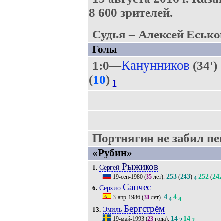
8 600 зрителей.
Судья – Алексей Есько
Голы
Канунников
1:0—
(34')
(
10
)
1
Портнягин не забил пен
«Рубин»
Рыжиков
Сергей
1.
253
243
252
24
19-сен-1980
(
35
лет).
(
)
(
4
Санчес
Серхио
6.
4
4
3-апр-1986
(
30
лет).
4
4
Бергстрём
Эмиль
13.
14
14
19-май-1993
(
23
года).
2
2