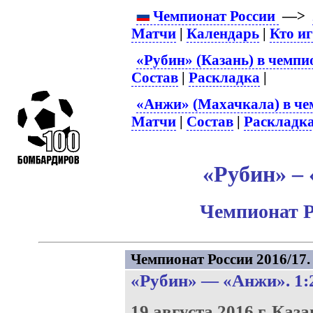
Чемпионат России
—>
Матчи
|
Календарь
|
Кто и
«Рубин» (Казань) в чемпи
Состав
|
Раскладка
|
«Анжи» (Махачкала) в че
Матчи
|
Состав
|
Раскладк
«Рубин» – 
Чемпионат Р
Чемпионат России 2016/17. 
«Рубин»
—
«Анжи»
. 1:
19 августа 2016 г.
Каза