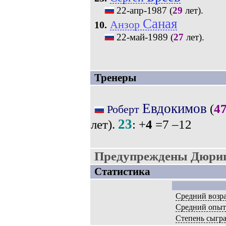
22-апр-1987
(
29
лет).
Саная
Анзор
10.
22-май-1989
(
27
лет).
Тренеры
Евдокимов
(
4
Роберт
23
лет).
: +
4
=7 –12
Предупреждены Дюриш
Статистика
Средний возр
Средний опы
Степень сыгр