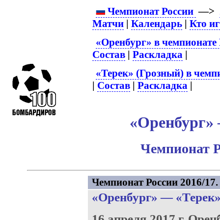
Чемпионат России
—>
Матчи
|
Календарь
|
Кто и
«Оренбург» в чемпионате 
Состав
|
Раскладка
|
«Терек» (Грозный) в чемп
|
Состав
|
Раскладка
|
«Оренбург» –
Чемпионат Р
Чемпионат России 2016/17. 
«Оренбург»
—
«Терек
16 апреля 2017 г.
Оренб