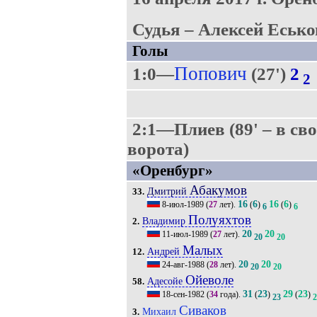
Судья – Алексей Есько
Голы
Попович
1:0—
(27')
2
2
2:1—Плиев (89' – в св
ворота)
«Оренбург»
Абакумов
Дмитрий
33.
16
6
16
6
8-июл-1989
(
27
лет).
(
)
(
)
6
6
Полуяхтов
Владимир
2.
20
20
11-июл-1989
(
27
лет).
20
20
Малых
Андрей
12.
20
20
24-авг-1988
(
28
лет).
20
20
Ойеволе
Адесойе
58.
31
23
29
23
18-сен-1982
(
34
года).
(
)
(
)
23
2
Сиваков
Михаил
3.