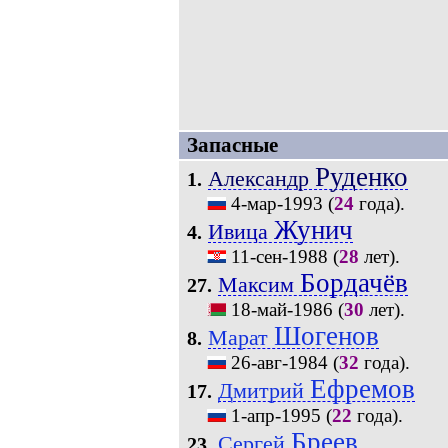
Запасные
Руденко
Александр
1.
4-мар-1993
(
24
года).
Жунич
Ивица
4.
11-сен-1988
(
28
лет).
Бордачёв
Максим
27.
18-май-1986
(
30
лет).
Шогенов
Марат
8.
26-авг-1984
(
32
года).
Ефремов
Дмитрий
17.
1-апр-1995
(
22
года).
Бреев
Сергей
23.