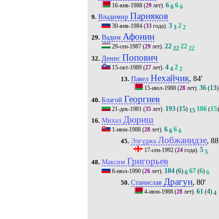
6
6
16-янв-1988
(
29
лет).
6
6
Парняков
Владимир
9.
3
2
30-янв-1984
(
33
года).
3
2
Афонин
Вадим
29.
22
22
29-сен-1987
(
29
лет).
22
22
Попович
Денис
32.
4
2
15-окт-1989
(
27
лет).
4
2
Нехайчик
, 84'
Павел
13.
36
13
15-июл-1988
(
28
лет).
(
)
Георгиев
Благой
40.
193
15
186
15
21-дек-1981
(
35
лет).
(
)
(
)
15
Дюриш
Михал
16.
6
6
1-июн-1988
(
28
лет).
6
6
Лобжанидзе
, 88
Элгуджа
45.
5
17-сен-1992
(
24
года).
5
Григорьев
Максим
48.
104
6
67
6
6-июл-1990
(
26
лет).
(
)
(
)
6
6
Драгун
, 80'
Станислав
50.
61
4
4-июн-1988
(
28
лет).
(
)
4