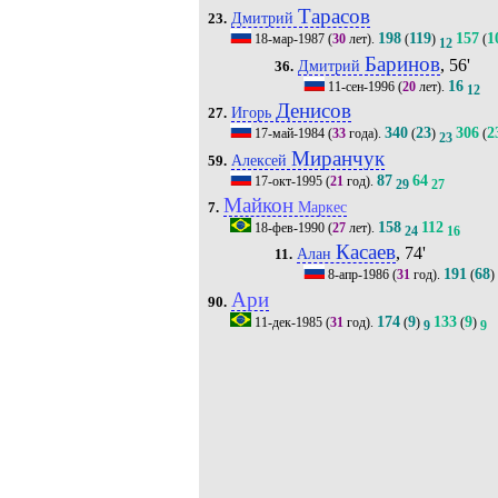
Тарасов
Дмитрий
23.
198
119
157
1
18-мар-1987
(
30
лет).
(
)
(
12
Баринов
, 56'
Дмитрий
36.
16
11-сен-1996
(
20
лет).
12
Денисов
Игорь
27.
340
23
306
2
17-май-1984
(
33
года).
(
)
(
23
Миранчук
Алексей
59.
87
64
17-окт-1995
(
21
год).
29
27
Майкон
Маркес
7.
158
112
18-фев-1990
(
27
лет).
24
16
Касаев
, 74'
Алан
11.
191
68
8-апр-1986
(
31
год).
(
)
Ари
90.
174
9
133
9
11-дек-1985
(
31
год).
(
)
(
)
9
9