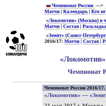
Чемпионат России
—>
Матчи
|
Календарь
|
Кто и
«Локомотив» (Москва) в 
Матчи
|
Состав
|
Раскладк
«Зенит» (Санкт-Петербург
2016/17:
Матчи
|
Состав
|
Р
«Локомотив» 
Чемпионат Р
Чемпионат России 2016/17. 
«Локомотив»
—
«Зени
21 мая 2017 г.
Москва.