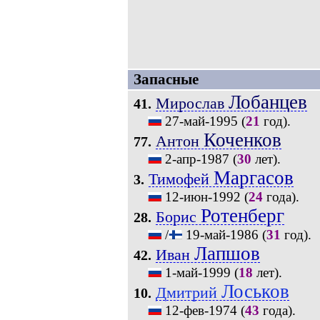
Запасные
Лобанцев
Мирослав
41.
27-май-1995
(
21
год).
Коченков
Антон
77.
2-апр-1987
(
30
лет).
Маргасов
Тимофей
3.
12-июн-1992
(
24
года).
Ротенберг
Борис
28.
/
19-май-1986
(
31
год).
Лапшов
Иван
42.
1-май-1999
(
18
лет).
Лоськов
Дмитрий
10.
12-фев-1974
(
43
года).