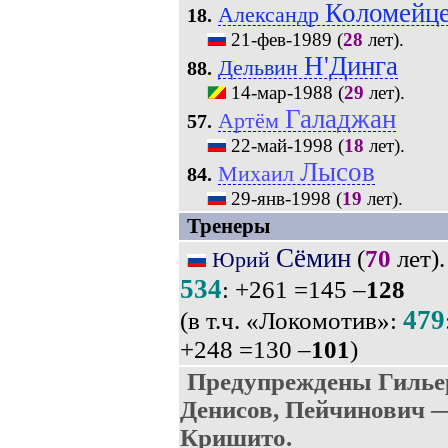
Коломейц
Александр
18.
21-фев-1989
(
28
лет).
Н'Динга
Дельвин
88.
14-мар-1988
(
29
лет).
Галаджан
Артём
57.
22-май-1998
(
18
лет).
Лысов
Михаил
84.
29-янв-1998
(
19
лет).
Тренеры
Сёмин
(
70
лет).
Юрий
534
: +261 =145 –
128
479
(в т.ч. «Локомотив»:
+248 =130 –
101
)
Предупреждены Гилье
Денисов, Пейчинович 
Кришито.