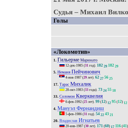
Судья – Михаил Вилко
Голы
«Локомотив»
Гильерме
Маринато
1.
182
182
12-дек-1985
(
31
год).
29
29
Пейчинович
Неманя
5.
62
56
4-ноя-1987
(
29
лет).
27
25
Михалик
Тарас
17.
73
55
28-окт-1983
(
33
года).
24
18
Кверквелия
Соломон
33.
99
12
95
12
6-фев-1992
(
25
лет).
(
)
(
)
12
12
Мануэл Фернандиш
4.
54
43
5-фев-1986
(
31
год).
22
21
Игнатьев
Владислав
20.
171
60
116
41
20-янв-1987
(
30
лет).
(
)
(
)
17