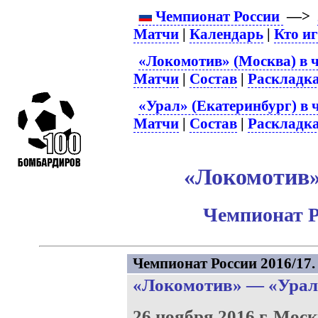
Чемпионат России
—>
Матчи
|
Календарь
|
Кто и
«Локомотив» (Москва) в 
Матчи
|
Состав
|
Раскладк
«Урал» (Екатеринбург) в 
Матчи
|
Состав
|
Раскладк
«Локомотив» 
Чемпионат Р
Чемпионат России 2016/17. 
«Локомотив»
—
«Урал
26 ноября 2016 г.
Моск