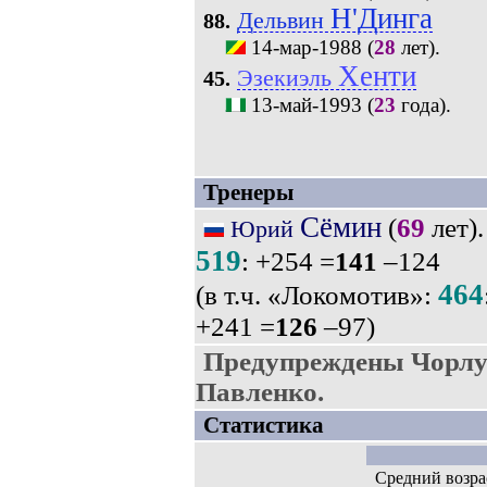
Н'Динга
Дельвин
88.
14-мар-1988
(
28
лет).
Хенти
Эзекиэль
45.
13-май-1993
(
23
года).
Тренеры
Сёмин
(
69
лет).
Юрий
519
: +254 =
141
–124
464
(в т.ч. «Локомотив»:
+241 =
126
–97)
Предупреждены Чорлук
Павленко.
Статистика
Средний возра