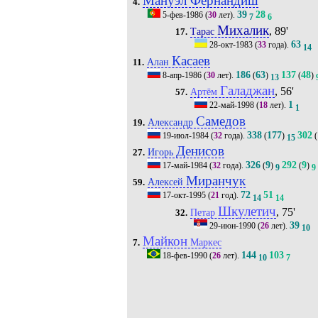
Мануэл Фернандиш
4.
39
28
5-фев-1986
(
30
лет).
7
6
Михалик
, 89'
Тарас
17.
63
28-окт-1983
(
33
года).
14
Касаев
Алан
11.
186
63
137
48
8-апр-1986
(
30
лет).
(
)
(
)
13
Галаджан
, 56'
Артём
57.
1
22-май-1998
(
18
лет).
1
Самедов
Александр
19.
338
177
302
19-июл-1984
(
32
года).
(
)
(
15
Денисов
Игорь
27.
326
9
292
9
17-май-1984
(
32
года).
(
)
(
)
9
9
Миранчук
Алексей
59.
72
51
17-окт-1995
(
21
год).
14
14
Шкулетич
, 75'
Петар
32.
39
29-июн-1990
(
26
лет).
10
Майкон
Маркес
7.
144
103
18-фев-1990
(
26
лет).
10
7