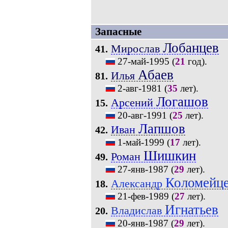
Запасные
Лобанцев
Мирослав
41.
27-май-1995
(
21
год).
Абаев
Илья
81.
2-авг-1981
(
35
лет).
Логашов
Арсений
15.
20-авг-1991
(
25
лет).
Лапшов
Иван
42.
1-май-1999
(
17
лет).
Шишкин
Роман
49.
27-янв-1987
(
29
лет).
Коломейц
Александр
18.
21-фев-1989
(
27
лет).
Игнатьев
Владислав
20.
20-янв-1987
(
29
лет).