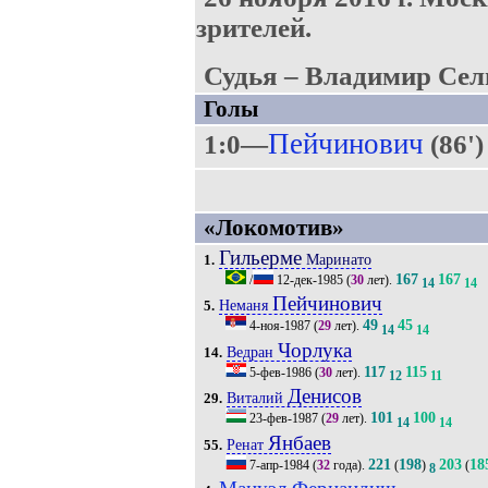
зрителей.
Судья – Владимир Сел
Голы
Пейчинович
1:0—
(86'
«Локомотив»
Гильерме
Маринато
1.
167
167
/
12-дек-1985
(
30
лет).
14
14
Пейчинович
Неманя
5.
49
45
4-ноя-1987
(
29
лет).
14
14
Чорлука
Ведран
14.
117
115
5-фев-1986
(
30
лет).
12
11
Денисов
Виталий
29.
101
100
23-фев-1987
(
29
лет).
14
14
Янбаев
Ренат
55.
221
198
203
18
7-апр-1984
(
32
года).
(
)
(
8