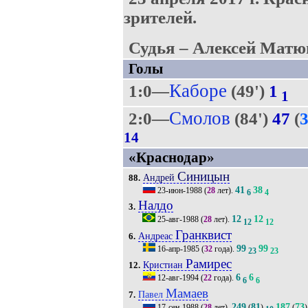
зрителей.
Судья – Алексей Матю
Голы
Каборе
1:0—
(49')
1
1
Смолов
2:0—
(84')
47
(
14
«Краснодар»
Синицын
Андрей
88.
41
38
23-июн-1988
(
28
лет).
6
4
Налдо
3.
12
12
25-авг-1988
(
28
лет).
12
12
Гранквист
Андреас
6.
99
99
16-апр-1985
(
32
года).
23
23
Рамирес
Кристиан
12.
6
6
12-авг-1994
(
22
года).
6
6
Мамаев
Павел
7.
249
81
187
73
17-сен-1988
(
28
лет).
(
)
(
)