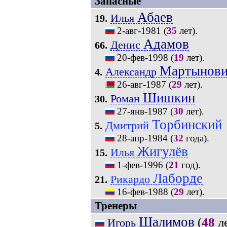
Запасные
Абаев
Илья
19.
2-авг-1981
(
35
лет).
Адамов
Денис
66.
20-фев-1998
(
19
лет).
Мартынов
Александр
4.
26-авг-1987
(
29
лет).
Шишкин
Роман
30.
27-янв-1987
(
30
лет).
Торбинский
Дмитрий
5.
28-апр-1984
(
32
года).
Жигулёв
Илья
15.
1-фев-1996
(
21
год).
Лаборде
Рикардо
21.
16-фев-1988
(
29
лет).
Тренеры
Шалимов
(
48
ле
Игорь