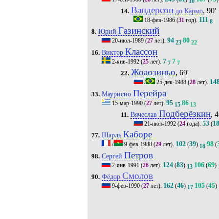
10
Вандерсон
, 90'
до Кармо
14.
111
18-фев-1986
(
31
год).
8
Газинский
Юрий
8.
94
80
20-июл-1989
(
27
лет).
23
22
Классон
Виктор
16.
7
7
2-янв-1992
(
25
лет).
7
7
Жоаозиньо
, 69'
22.
14
/
25-дек-1988
(
28
лет).
Перейра
Маурисио
33.
95
86
15-мар-1990
(
27
лет).
15
13
Подберёзкин
, 4
Вячеслав
11.
53
1
21-июн-1992
(
24
года).
(
Каборе
Шарль
77.
102
39
98
/
9-фев-1988
(
29
лет).
(
)
(
18
Петров
Сергей
98.
124
83
106
69
2-янв-1991
(
26
лет).
(
)
(
)
13
Смолов
Фёдор
90.
162
46
105
45
9-фев-1990
(
27
лет).
(
)
(
)
17