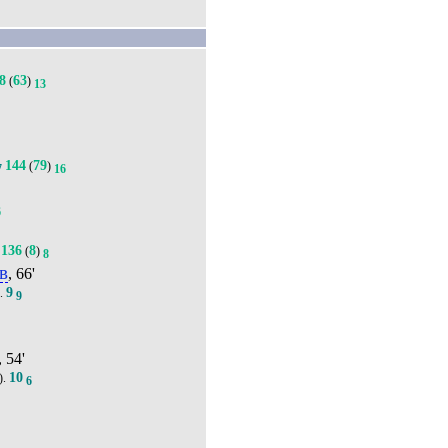
8
63
(
)
13
144
79
(
)
7
16
6
136
8
(
)
8
в
, 66'
9
).
9
, 54'
10
).
6