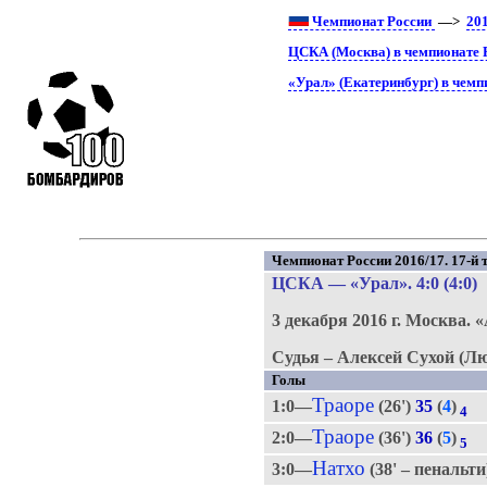
Чемпионат России
—>
20
ЦСКА (Москва) в чемпионате 
«Урал» (Екатеринбург) в чемп
Чемпионат России 2016/17. 17-й т
ЦСКА
—
«Урал»
. 4:0 (4:0)
3 декабря 2016 г.
Москва.
«
Судья – Алексей Сухой (Л
Голы
Траоре
1:0—
(26')
35
(
4
)
4
Траоре
2:0—
(36')
36
(
5
)
5
Натхо
3:0—
(38' – пенальт