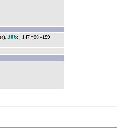
386
да).
: +147 =80 –
159