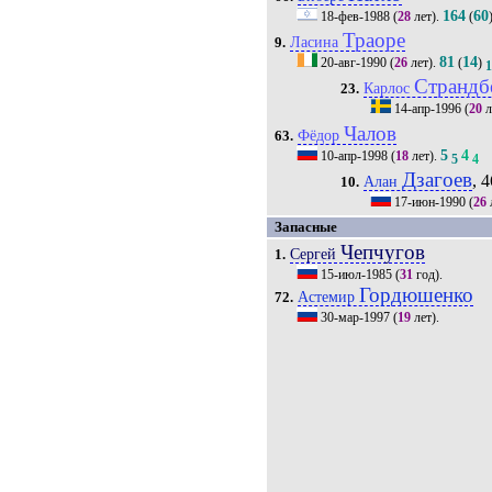
164
60
18-фев-1988
(
28
лет).
(
Траоре
Ласина
9.
81
14
20-авг-1990
(
26
лет).
(
)
Страндб
Карлос
23.
14-апр-1996
(
20
л
Чалов
Фёдор
63.
5
4
10-апр-1998
(
18
лет).
5
4
Дзагоев
, 4
Алан
10.
17-июн-1990
(
26
Запасные
Чепчугов
Сергей
1.
15-июл-1985
(
31
год).
Гордюшенко
Астемир
72.
30-мар-1997
(
19
лет).