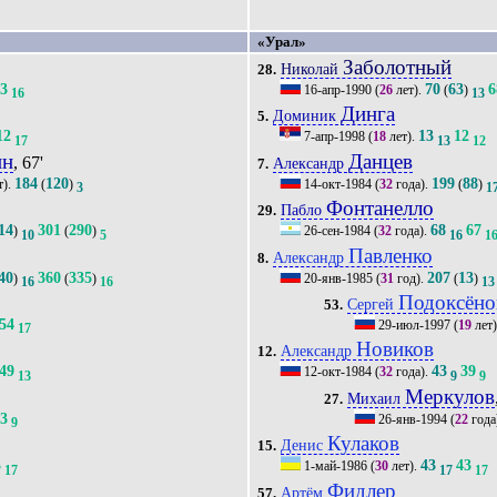
«Урал»
Заболотный
Николай
28.
53
70
63
6
16-апр-1990
(
26
лет).
(
)
16
13
Динга
Доминик
5.
12
13
12
7-апр-1998
(
18
лет).
17
13
12
ин
Данцев
, 67'
Александр
7.
184
120
199
88
т).
(
)
14-окт-1984
(
32
года).
(
)
3
1
Фонтанелло
Пабло
29.
14
301
290
68
67
)
(
)
26-сен-1984
(
32
года).
10
5
16
1
Павленко
Александр
8.
40
360
335
207
13
)
(
)
20-янв-1985
(
31
год).
(
)
16
16
13
Подоксёно
Сергей
53.
54
29-июл-1997
(
19
лет
17
Новиков
Александр
12.
49
43
39
12-окт-1984
(
32
года).
13
9
9
Меркулов
Михаил
27.
53
26-янв-1994
(
22
года
9
Кулаков
Денис
15.
3
43
43
1-май-1986
(
30
лет).
17
17
17
Фидлер
Артём
57.