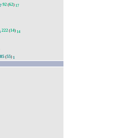
92
62
(
)
7
17
7
222
14
(
)
6
14
'
85
55
(
)
1