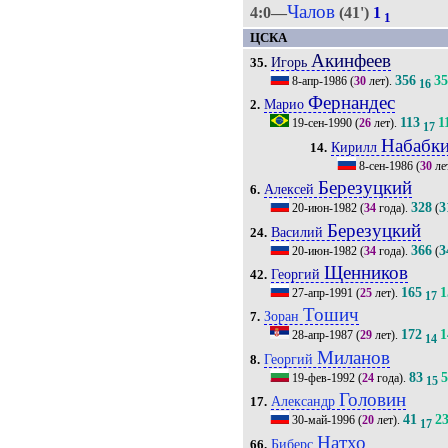
Чалов
4:0—
(41')
1
1
ЦСКА
Акинфеев
Игорь
35.
356
3
8-апр-1986
(
30
лет).
16
Фернандес
Марио
2.
113
1
19-сен-1990
(
26
лет).
17
Набабк
Кирилл
14.
8-сен-1986
(
30
ле
Березуцкий
Алексей
6.
328
3
20-июн-1982
(
34
года).
(
Березуцкий
Василий
24.
366
3
20-июн-1982
(
34
года).
(
Щенников
Георгий
42.
165
1
27-апр-1991
(
25
лет).
17
Тошич
Зоран
7.
172
1
28-апр-1987
(
29
лет).
14
Миланов
Георгий
8.
83
19-фев-1992
(
24
года).
15
Головин
Александр
17.
41
2
30-май-1996
(
20
лет).
17
Натхо
Биберс
66.