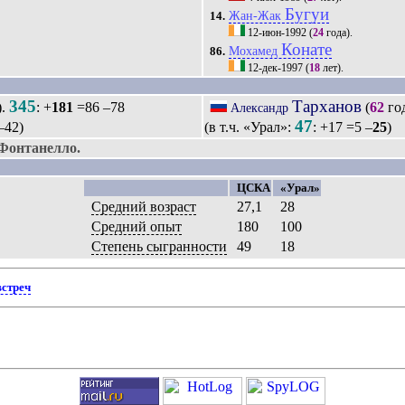
Бугуи
Жан-Жак
14.
12-июн-1992
(
24
года).
Конате
Мохамед
86.
12-дек-1997
(
18
лет).
345
Тарханов
).
: +
181
=86 –78
(
62
го
Александр
47
–42)
(в т.ч. «Урал»:
: +17 =5 –
25
)
Фонтанелло.
ЦСКА
«Урал»
Средний возраст
27,1
28
Средний опыт
180
100
Степень сыгранности
49
18
встреч