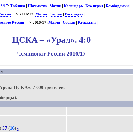
16/17
:
Таблица
|
Шахматка
|
Матчи
|
Календарь
|
Кто играл
|
Бомбардиры
|
России
—> 2016/17:
Матчи
|
Состав
|
Раскладка
|
ионате России
—> 2016/17:
Матчи
|
Состав
|
Раскладка
|
ЦСКА – «Урал». 4:0
Чемпионат России 2016/17
ур.
Арена ЦСКА».
7 000 зрителей.
юберцы).
и)
37
(
16
)
2