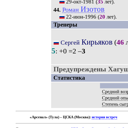
29-окт-1981
(
35
лет).
Изотов
Роман
44.
22-июн-1996
(
20
лет).
Тренеры
Кирьяков
(
46
л
Сергей
5
: +0 =2 –
3
Предупреждены Хагуш
Статистика
Средний воз
Средний оп
Степень сыг
«Арсенал» (Тула) – ЦСКА (Москва):
история встреч