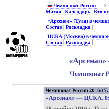
Чемпионат России
—>
Матчи
|
Календарь
|
Кто и
«Арсенал» (Тула) в чемпи
Состав
|
Раскладка
|
ЦСКА (Москва) в чемпион
Состав
|
Раскладка
|
«Арсенал» 
Чемпионат Р
Чемпионат России 2016/17. 
«Арсенал»
—
ЦСКА
. 0
18 ноября 2016 г.
Тула