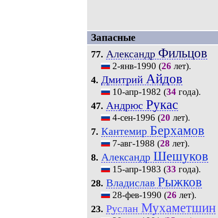
Запасные
Фильцов
Александр
77.
2-янв-1990
(
26
лет).
Айдов
Дмитрий
4.
10-апр-1982
(
34
года).
Рукас
Андрюс
47.
4-сен-1996
(
20
лет).
Берхамов
Кантемир
7.
7-авг-1988
(
28
лет).
Шешуков
Александр
8.
15-апр-1983
(
33
года).
Рыжков
Владислав
28.
28-фев-1990
(
26
лет).
Мухаметшин
Руслан
23.