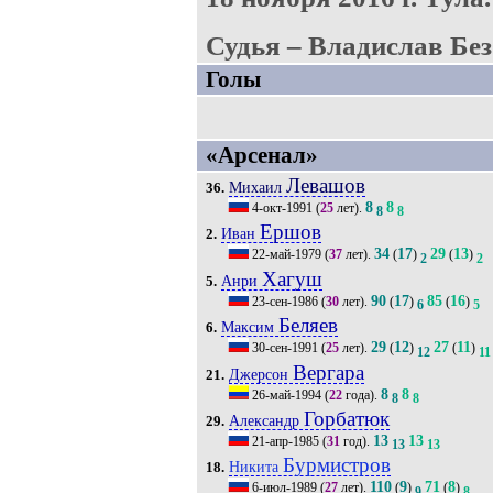
Судья – Владислав Без
Голы
«Арсенал»
Левашов
Михаил
36.
8
8
4-окт-1991
(
25
лет).
8
8
Ершов
Иван
2.
34
17
29
13
22-май-1979
(
37
лет).
(
)
(
)
2
2
Хагуш
Анри
5.
90
17
85
16
23-сен-1986
(
30
лет).
(
)
(
)
6
5
Беляев
Максим
6.
29
12
27
11
30-сен-1991
(
25
лет).
(
)
(
)
12
11
Вергара
Джерсон
21.
8
8
26-май-1994
(
22
года).
8
8
Горбатюк
Александр
29.
13
13
21-апр-1985
(
31
год).
13
13
Бурмистров
Никита
18.
110
9
71
8
6-июл-1989
(
27
лет).
(
)
(
)
9
8