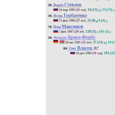
Стеклов
Вадим
20.
34
13
33
13
24-мар-1985
(
31
год).
(
)
(
)
13
1
Горбатенко
Игорь
39.
22
8
8
4
13-фев-1989
(
27
лет).
(
)
(
)
8
4
Максимов
Илья
78.
120
3
101
2
2-фев-1987
(
29
лет).
(
)
(
)
3
2
Браун-Форбс
Фелисио
10.
37
13
34
1
/
28-авг-1991
(
25
лет).
(
)
(
13
Власов
, 81'
Олег
84.
191
12
10-дек-1984
(
31
год).
(