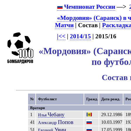
Чемпионат России
—>
«Мордовия» (Саранск) в 
Матчи
| Состав |
Раскладк
|<<
|
2014/15
| 2015/16
«Мордовия» (Саранск
по футбо
Состав
№
Футболист
Гражд.
Дата рожд.
Ро
Вратари
Чебану
1
29.12.1986
18
Илья
Попов
41
10.03.1997
19
Александр
Увин
51
17.05.1999
18
Евгений