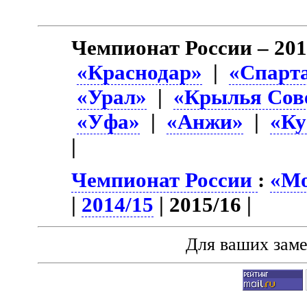
Чемпионат России – 201
«Краснодар»
|
«Спарт
«Урал»
|
«Крылья Сов
«Уфа»
|
«Анжи»
|
«Ку
|
Чемпионат России
:
«Мо
|
2014/15
| 2015/16 |
Для ваших зам