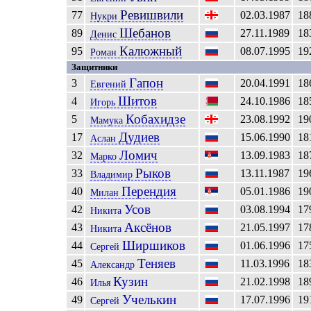
Ревишвили
77
02.03.1987
18
Нукри
Шебанов
89
27.11.1989
18
Денис
Калюжный
95
08.07.1995
19
Роман
Защитники
Гапон
3
20.04.1991
18
Евгений
Шитов
4
24.10.1986
18
Игорь
Кобахидзе
5
23.08.1992
19
Мамука
Дудиев
17
15.06.1990
18
Аслан
Ломич
32
13.09.1983
18
Марко
Рыков
33
13.11.1987
19
Владимир
Перендия
40
05.01.1986
19
Милан
Усов
42
03.08.1994
17
Никита
Аксёнов
43
21.05.1997
17
Никита
Ширшиков
44
01.06.1996
17
Сергей
Теняев
45
11.03.1996
18
Александр
Кузин
46
21.02.1998
18
Илья
Учелькин
49
17.07.1996
19
Сергей