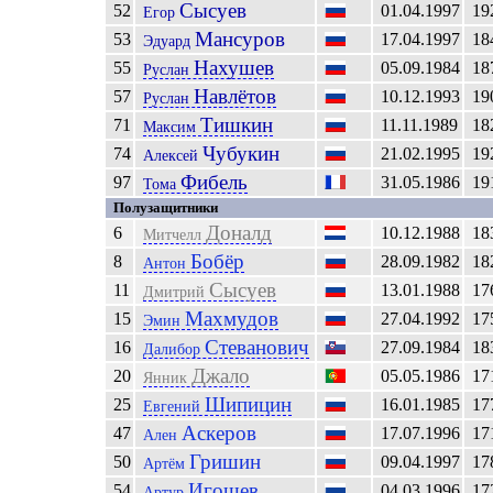
Сысуев
52
01.04.1997
19
Егор
Мансуров
53
17.04.1997
18
Эдуард
Нахушев
55
05.09.1984
18
Руслан
Навлётов
57
10.12.1993
19
Руслан
Тишкин
71
11.11.1989
18
Максим
Чубукин
74
21.02.1995
19
Алексей
Фибель
97
31.05.1986
19
Тома
Полузащитники
Доналд
6
10.12.1988
18
Митчелл
Бобёр
8
28.09.1982
18
Антон
Сысуев
11
13.01.1988
17
Дмитрий
Махмудов
15
27.04.1992
17
Эмин
Стеванович
16
27.09.1984
18
Далибор
Джало
20
05.05.1986
17
Янник
Шипицин
25
16.01.1985
17
Евгений
Аскеров
47
17.07.1996
17
Ален
Гришин
50
09.04.1997
17
Артём
Игошев
54
04.03.1996
17
Артур