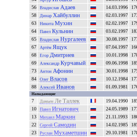
Адаев
56
14.03.1996
17
Владислав
Хайбуллин
58
02.03.1997
17
Динар
Мухин
63
02.02.1997
17
Никита
Кульнин
64
03.02.1997
18
Павел
Нургалеев
65
30.08.1997
17
Владислав
Ящук
67
07.04.1997
16
Артём
Дмитриев
68
10.01.1998
17
Егор
Курчавый
69
09.06.1998
18
Александр
Афонин
73
30.01.1998
17
Антон
Власов
84
10.12.1984
17
Олег
Иванов
88
01.09.1981
17
Алексей
Нападающие
Ле Таллек
7
19.04.1990
18
Дамьен
Игнатович
10
24.05.1989
17
Павел
Маркин
13
21.11.1993
18
Михаил
Самодин
22
14.02.1985
18
Сергей
Мухаметшин
23
29.10.1981
17
Руслан