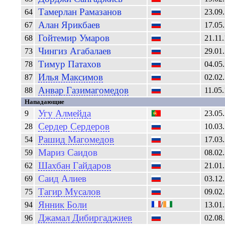
Тамерлан
Рамазанов
64
23.09
Алан
Ярикбаев
67
17.05
Гойтемир
Умаров
68
21.11
Чингиз
Агабалаев
73
29.01
Тимур
Патахов
78
04.05
Илья
Максимов
87
02.02
Анвар
Газимагомедов
88
11.05
Нападающие
Угу Алмейда
9
23.05
Сердер
Сердеров
28
10.03
Рашид
Магомедов
54
17.03
Мариз
Саидов
59
08.02
Шахбан
Гайдаров
62
21.01
Саид
Алиев
69
03.12
Тагир
Мусалов
75
09.02
Янник
Боли
94
/
13.01
Джамал
Дибиргаджиев
96
02.08