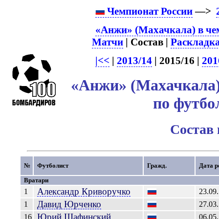
Чемпионат России
—>
«Анжи» (Махачкала) в че
Матчи
| Состав |
Раскладк
|<<
|
2013/14
| 2015/16 |
201
«Анжи» (Махачкала)
по футбо
Состав
№
Футболист
Гражд.
Дата р
Вратари
Александр
Криворучко
1
23.09
Давид
Юрченко
1
27.03
Юрий
Шафинский
16
06.05