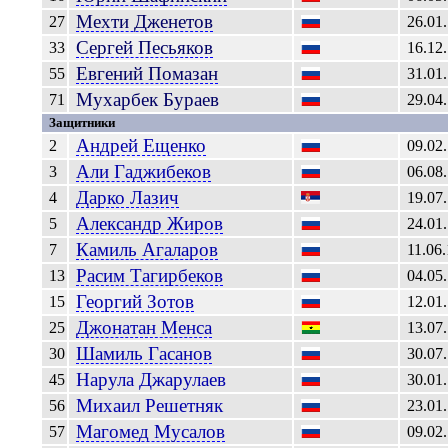
Мехти
Дженетов
27
26.01
Сергей
Песьяков
33
16.12
Евгений
Помазан
55
31.01
Мухарбек
Бураев
71
29.04
Защитники
Андрей
Ещенко
2
09.02
Али
Гаджибеков
3
06.08
Дарко
Лазич
4
19.07
Александр
Жиров
5
24.01
Камиль
Агаларов
7
11.06
Расим
Тагирбеков
13
04.05
Георгий
Зотов
15
12.01
Джонатан
Менса
25
13.07
Шамиль
Гасанов
30
30.07
Нарула
Джарулаев
45
30.01
Михаил
Решетняк
56
23.01
Магомед
Мусалов
57
09.02