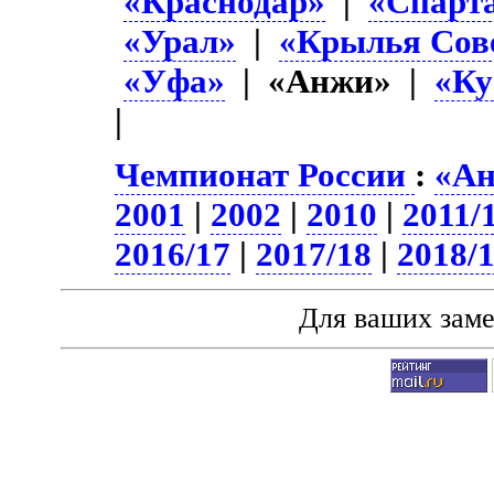
«Краснодар»
|
«Спарт
«Урал»
|
«Крылья Сов
«Уфа»
| «Анжи» |
«Ку
|
Чемпионат России
:
«Ан
2001
|
2002
|
2010
|
2011/
2016/17
|
2017/18
|
2018/
Для ваших зам