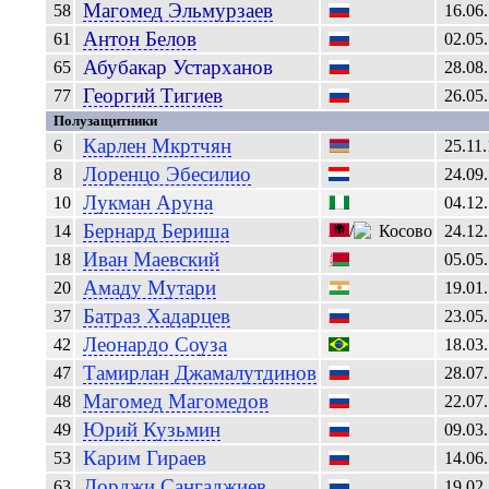
Магомед
Эльмурзаев
58
16.06
Антон
Белов
61
02.05
Абубакар
Устарханов
65
28.08
Георгий
Тигиев
77
26.05
Полузащитники
Карлен
Мкртчян
6
25.11
Лоренцо
Эбесилио
8
24.09
Лукман
Аруна
10
04.12
Бернард
Бериша
14
/
24.12
Иван
Маевский
18
05.05
Амаду
Мутари
20
19.01
Батраз
Хадарцев
37
23.05
Леонардо
Соуза
42
18.03
Тамирлан
Джамалутдинов
47
28.07
Магомед
Магомедов
48
22.07
Юрий
Кузьмин
49
09.03
Карим
Гираев
53
14.06
Дорджи
Сангаджиев
63
19.02