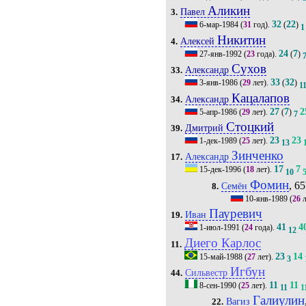
Аликин
Павел
3.
32
22
6-мар-1984
(
31
год).
(
)
1
Никитин
Алексей
4.
24
7
27-янв-1992
(
23
года).
(
)
Сухов
Александр
33.
33
32
3-янв-1986
(
29
лет).
(
)
1
Кацалапов
Александр
34.
27
7
2
5-апр-1986
(
29
лет).
(
)
7
Стоцкий
Дмитрий
39.
23
23
1-дек-1989
(
25
лет).
13
Зинченко
Александр
17.
17
7
15-дек-1996
(
18
лет).
10
Фомин
, 65
Семён
8.
10-янв-1989
(
26
л
Пауревич
Иван
19.
41
4
1-июл-1991
(
24
года).
12
Диего Карлос
11.
23
14
15-май-1988
(
27
лет).
3
Игбун
Сильвестр
44.
11
11
8-сен-1990
(
25
лет).
11
1
Галиулин
Вагиз
22.