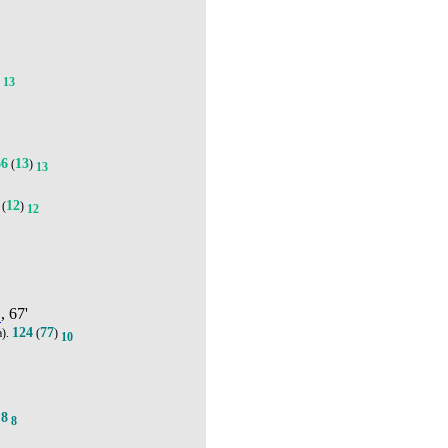
5
13
66
13
(
)
13
12
(
)
12
о
, 67'
124
77
а).
(
)
10
8
.
8