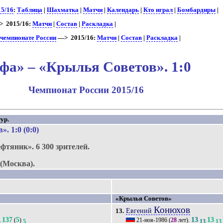
15/16
:
Таблица
|
Шахматка
|
Матчи
|
Календарь
|
Кто играл
|
Бомбардиры
|
 2015/16:
Матчи
|
Состав
|
Раскладка
|
 чемпионате России
—> 2015/16:
Матчи
|
Состав
|
Раскладка
|
фа» – «Крылья Советов». 1:0
Чемпионат России 2015/16
ур.
в»
. 1:0 (0:0)
ефтяник».
6 300 зрителей.
(Москва).
«Крылья Советов»
Конюхов
Евгений
13.
137
5
13
13
(
)
21-ноя-1986
(
28
лет).
5
5
13
13