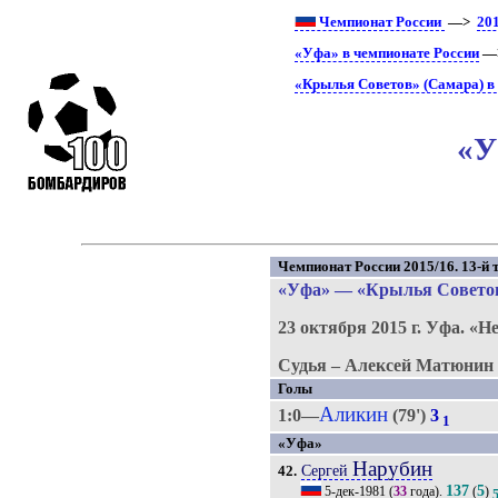
Чемпионат России
—>
20
«Уфа» в чемпионате России
—>
«Крылья Советов» (Самара) в
«У
Чемпионат России 2015/16. 13-й т
«Уфа»
—
«Крылья Совето
23 октября 2015 г.
Уфа.
«Н
Судья – Алексей Матюнин 
Голы
Аликин
1:0—
(79')
3
1
«Уфа»
Нарубин
Сергей
42.
137
5
5-дек-1981
(
33
года).
(
)