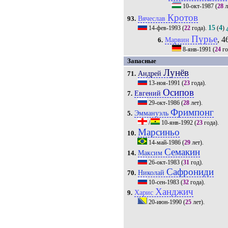
10-окт-1987
(
28
л
Кротов
Вячеслав
93.
15
4
14-фев-1993
(
22
года).
(
)
Пурье
, 4
Марвин
6.
8-янв-1991
(
24
го
Запасные
Лунёв
Андрей
71.
13-ноя-1991
(
23
года).
Осипов
Евгений
7.
29-окт-1986
(
28
лет).
Фримпонг
Эммануэль
5.
/
10-янв-1992
(
23
года).
Марсиньо
10.
14-май-1986
(
29
лет).
Семакин
Максим
14.
26-окт-1983
(
31
год).
Сафрониди
Николай
70.
10-сен-1983
(
32
года).
Ханджич
Харис
9.
20-июн-1990
(
25
лет).