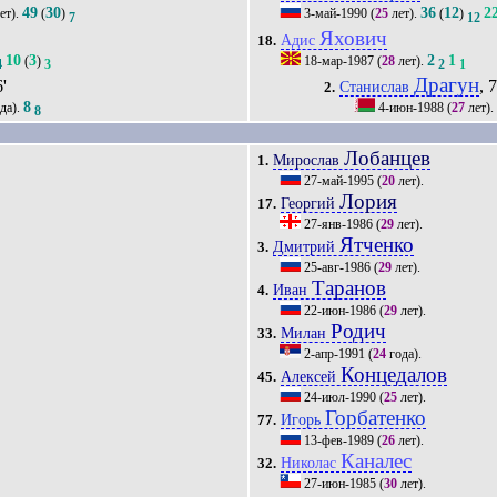
49
30
36
12
2
ет).
(
)
3-май-1990
(
25
лет).
(
)
7
12
Яхович
Адис
18.
10
3
2
1
(
)
18-мар-1987
(
28
лет).
4
3
2
1
Драгун
6'
, 
Станислав
2.
8
да).
4-июн-1988
(
27
лет).
8
Лобанцев
Мирослав
1.
27-май-1995
(
20
лет).
Лория
Георгий
17.
27-янв-1986
(
29
лет).
Ятченко
Дмитрий
3.
25-авг-1986
(
29
лет).
Таранов
Иван
4.
22-июн-1986
(
29
лет).
Родич
Милан
33.
2-апр-1991
(
24
года).
Концедалов
Алексей
45.
24-июл-1990
(
25
лет).
Горбатенко
Игорь
77.
13-фев-1989
(
26
лет).
Каналес
Николас
32.
27-июн-1985
(
30
лет).