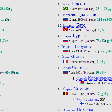
Надсон
Жозе
6.
28
22
23
22
(
)
18-окт-1984
(
31
год).
1
11
10
Цаллагов
Ибрагим
15.
20
5
114
10
(
)
12-дек-1990
(
24
года).
7
5
13
Бато
Шелдон
19.
31
7
5
29-янв-1991
(
24
года).
1
11
7
5
Бурлак
Тарас
90.
5
7
73
13
(
)
22-фев-1990
(
25
лет).
(
)
7
13
Габулов
Георгий
5.
56
12
44
4-сен-1988
(
27
лет).
(
)
13
12
Молло
Йоан
7.
7
6
18-июл-1989
(
26
лет).
5
7
6
Чочиев
'
Алан
10.
40
10
16
8
ет).
(
)
7-сен-1991
(
24
года).
10
9
7
Корниленк
Сергей
8.
0
14-июн-1983
(
32
год
12
Симайс
Йерун
16.
12
4
12-май-1985
(
30
лет).
1
12
4
Садик
, 85'
Берат
9.
14-сен-1986
(
29
лет)
1
Померко
, 86'
Алексей
20.