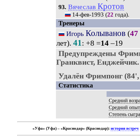
Кротов
Вячеслав
93.
14-фев-1993
(
22
года).
Тренеры
Колыванов
(
47
Игорь
41
лет).
: +8 =
14
–19
Предупреждены Фримп
Гранквист, Енджейчик.
Удалён Фримпонг (84',
Статистика
Средний возр
Средний опы
Степень сыгр
«Уфа» (Уфа) – «Краснодар» (Краснодар):
история встреч