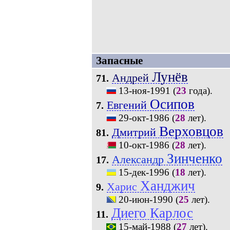
Запасные
Лунёв
Андрей
71.
13-ноя-1991
(
23
года).
Осипов
Евгений
7.
29-окт-1986
(
28
лет).
Верховцов
Дмитрий
81.
10-окт-1986
(
28
лет).
Зинченко
Александр
17.
15-дек-1996
(
18
лет).
Ханджич
Харис
9.
20-июн-1990
(
25
лет).
Диего Карлос
11.
15-май-1988
(
27
лет).