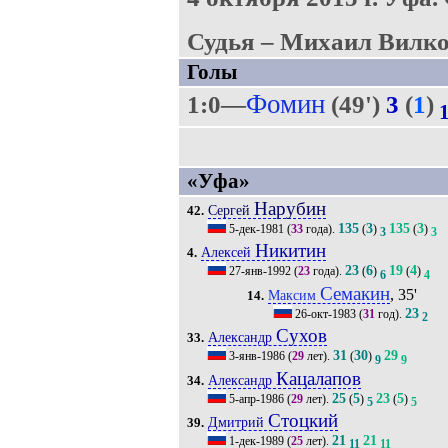
Судья – Михаил Вилко
Голы
Фомин
1:0—
(49')
3
(
1
)
«Уфа»
Нарубин
Сергей
42.
135
3
135
3
5-дек-1981
(
33
года).
(
)
(
)
3
3
Никитин
Алексей
4.
23
6
19
4
27-янв-1992
(
23
года).
(
)
(
)
6
4
Семакин
, 35'
Максим
14.
23
26-окт-1983
(
31
год).
2
Сухов
Александр
33.
31
30
29
3-янв-1986
(
29
лет).
(
)
9
9
Кацалапов
Александр
34.
25
5
23
5
5-апр-1986
(
29
лет).
(
)
(
)
5
5
Стоцкий
Дмитрий
39.
21
21
1-дек-1989
(
25
лет).
11
11