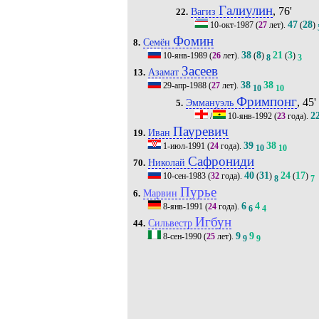
Галиулин
, 76'
Вагиз
22.
47
28
10-окт-1987
(
27
лет).
(
)
Фомин
Семён
8.
38
8
21
3
10-янв-1989
(
26
лет).
(
)
(
)
8
3
Засеев
Азамат
13.
38
38
29-апр-1988
(
27
лет).
10
10
Фримпонг
, 45'
Эммануэль
5.
2
/
10-янв-1992
(
23
года).
Пауревич
Иван
19.
39
38
1-июл-1991
(
24
года).
10
10
Сафрониди
Николай
70.
40
31
24
17
10-сен-1983
(
32
года).
(
)
(
)
8
7
Пурье
Марвин
6.
6
4
8-янв-1991
(
24
года).
6
4
Игбун
Сильвестр
44.
9
9
8-сен-1990
(
25
лет).
9
9