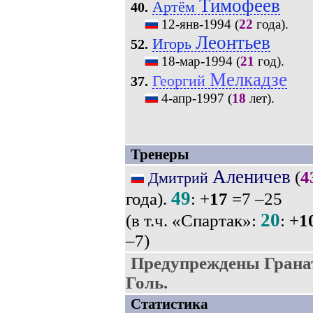
Тимофеев
Артём
40.
12-янв-1994
(
22
года).
Леонтьев
Игорь
52.
18-мар-1994
(
21
год).
Мелкадзе
Георгий
37.
4-апр-1997
(
18
лет).
Тренеры
Аленичев
(
4
Дмитрий
49
года).
: +
17
=7 –25
20
(в т.ч. «Спартак»:
: +
1
–7)
Предупреждены Гранат
Голь.
Статистика