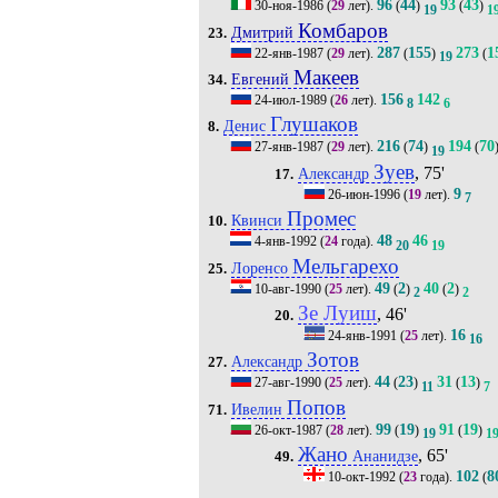
96
44
93
43
30-ноя-1986
(
29
лет).
(
)
(
)
19
1
Комбаров
Дмитрий
23.
287
155
273
1
22-янв-1987
(
29
лет).
(
)
(
19
Макеев
Евгений
34.
156
142
24-июл-1989
(
26
лет).
8
6
Глушаков
Денис
8.
216
74
194
70
27-янв-1987
(
29
лет).
(
)
(
19
Зуев
, 75'
Александр
17.
9
26-июн-1996
(
19
лет).
7
Промес
Квинси
10.
48
46
4-янв-1992
(
24
года).
20
19
Мельгарехо
Лоренсо
25.
49
2
40
2
10-авг-1990
(
25
лет).
(
)
(
)
2
2
Зе Луиш
, 46'
20.
16
24-янв-1991
(
25
лет).
16
Зотов
Александр
27.
44
23
31
13
27-авг-1990
(
25
лет).
(
)
(
)
11
7
Попов
Ивелин
71.
99
19
91
19
26-окт-1987
(
28
лет).
(
)
(
)
19
1
Жано
, 65'
Ананидзе
49.
102
8
10-окт-1992
(
23
года).
(