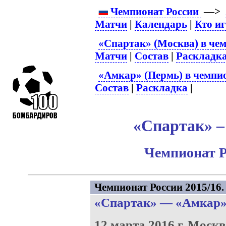
Чемпионат России
—>
Матчи
|
Календарь
|
Кто и
«Спартак» (Москва) в чем
Матчи
|
Состав
|
Раскладк
«Амкар» (Пермь) в чемпио
Состав
|
Раскладка
|
«Спартак» –
Чемпионат Р
Чемпионат России 2015/16. 
«Спартак»
—
«Амкар
12 марта 2016 г.
Москв