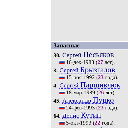
Запасные
Песьяков
Сергей
30.
16-дек-1988
(
27
лет).
Брызгалов
Сергей
3.
15-ноя-1992
(
23
года).
Паршивлюк
Сергей
4.
18-мар-1989
(
26
лет).
Пуцко
Александр
45.
24-фев-1993
(
23
года).
Кутин
Денис
64.
5-окт-1993
(
22
года).