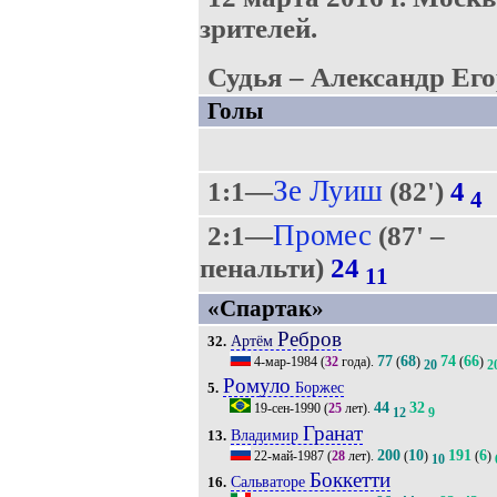
зрителей.
Судья – Александр Его
Голы
Зе Луиш
1:1—
(82')
4
4
Промес
2:1—
(87' –
пенальти)
24
11
«Спартак»
Ребров
Артём
32.
77
68
74
66
4-мар-1984
(
32
года).
(
)
(
)
20
2
Ромуло
Боржес
5.
44
32
19-сен-1990
(
25
лет).
12
9
Гранат
Владимир
13.
200
10
191
6
22-май-1987
(
28
лет).
(
)
(
)
10
Боккетти
Сальваторе
16.