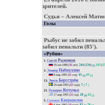
зрителей.
Судья – Алексей Матю
Голы
Рыбус не забил пенальт
забил пенальти (85').
«Рубин»
Рыжиков
Сергей
1.
244
234
243
2
19-сен-1980
(
35
лет).
(
)
(
25
Набиуллин
Эльмир
3.
45
43
8-мар-1995
(
21
год).
14
13
Бергстрём
Эмиль
13.
7
7
19-май-1993
(
22
года).
7
7
Котуньо
Гильермо
21.
28
24
17-мар-1995
(
21
год).
18
15
Кверквелия
Соломон
5.
82
78
6-фев-1992
(
24
года).