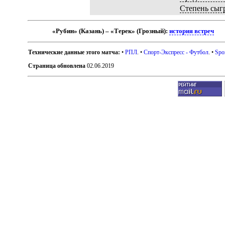
Степень сыг
«Рубин» (Казань) – «Терек» (Грозный):
история встреч
Технические данные этого матча:
•
РПЛ
. •
Спорт-Экспресс - Футбол
. •
Spo
Страница обновлена
02.06.2019