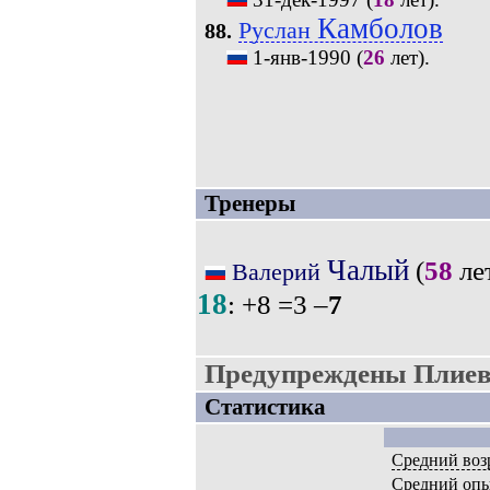
Камболов
Руслан
88.
1-янв-1990
(
26
лет).
Тренеры
Чалый
(
58
лет
Валерий
18
: +8 =3 –
7
Предупреждены Плиев,
Статистика
Средний воз
Средний оп