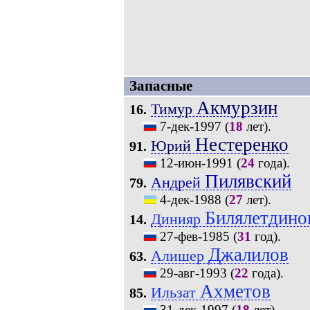
Запасные
Акмурзин
Тимур
16.
7-дек-1997
(
18
лет).
Нестеренко
Юрий
91.
12-июн-1991
(
24
года).
Пилявский
Андрей
79.
4-дек-1988
(
27
лет).
Билялетдино
Динияр
14.
27-фев-1985
(
31
год).
Джалилов
Алишер
63.
29-авг-1993
(
22
года).
Ахметов
Ильзат
85.
31-дек-1997
(
18
лет).