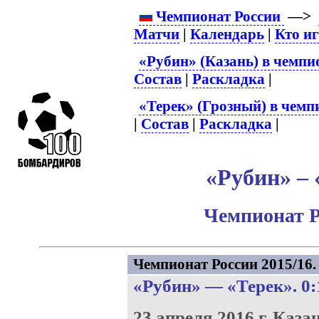
Чемпионат России
—>
Матчи
|
Календарь
|
Кто и
«Рубин» (Казань) в чемпи
Состав
|
Раскладка
|
«Терек» (Грозный) в чемп
|
Состав
|
Раскладка
|
«Рубин» – 
Чемпионат Р
Чемпионат России 2015/16. 
«Рубин»
—
«Терек»
. 0:
23 апреля 2016 г.
Каза