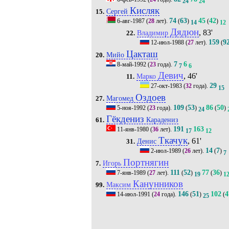
24
24
Кисляк
Сергей
15.
74
63
45
42
6-авг-1987
(
28
лет).
(
)
(
)
14
12
Дядюн
, 83'
Владимир
22.
159
9
12-июл-1988
(
27
лет).
(
Цакташ
Мийо
20.
7
6
8-май-1992
(
23
года).
7
6
Девич
, 46'
Марко
11.
29
27-окт-1983
(
32
года).
15
Оздоев
Магомед
27.
109
53
86
50
5-ноя-1992
(
23
года).
(
)
(
)
24
Гёкдениз
Карадениз
61.
191
163
11-янв-1980
(
36
лет).
17
12
Ткачук
, 61'
Денис
31.
14
7
2-июл-1989
(
26
лет).
(
)
7
Портнягин
Игорь
7.
111
52
77
36
7-янв-1989
(
27
лет).
(
)
(
)
19
1
Канунников
Максим
99.
146
51
102
4
14-июл-1991
(
24
года).
(
)
(
25