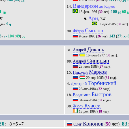
13
24
Вандерсон
до Кармо
14.
1
100
68
18-фев-1986
(
30
лет).
10
19
8
Ари
69'
, 74'
9.
9
да).
11-дек-1985
(
30
лет)
9
Смолов
Фёдор
90.
3
104
49
143
27
)
(
)
9-фев-1990
(
26
лет).
(
)
27
27
27
Дикань
Андрей
31.
/
16-июл-1977
(
38
лет).
Синицын
Андрей
88.
23-июн-1988
(
27
лет).
Марков
Николай
15.
/
20-апр-1985
(
31
год).
Торбинский
Дмитрий
4.
28-апр-1984
(
32
года).
Быстров
Владимир
18.
31-янв-1984
(
32
года).
Куасси
Жюль
38.
13-дек-1997
(
18
лет).
20
Кононов
83
: +8 =
5
–7
(
50
лет).
Олег