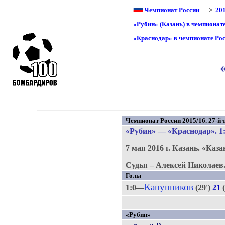
Чемпионат России
—>
20
«Рубин» (Казань) в чемпионат
«Краснодар» в чемпионате Ро
Чемпионат России 2015/16. 27-й т
«Рубин»
—
«Краснодар»
. 1
7 мая 2016 г.
Казань.
«Каза
Судья – Алексей Николаев
Голы
Канунников
1:0—
(29')
21
«Рубин»