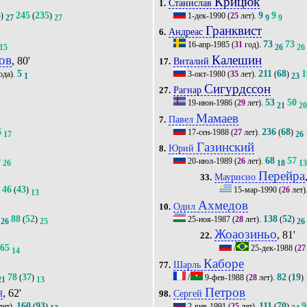
Крицюк
Станислав
1.
6
245
235
9
9
)
(
)
1-дек-1990
(
25
лет).
27
27
9
9
Гранквист
Андреас
6.
73
73
16-апр-1985
(
31
год).
15
26
26
ов
Калешин
, 80'
Виталий
17.
5
211
68
1
ода).
3-окт-1980
(
35
лет).
(
)
1
23
Сигурдссон
Рагнар
27.
53
50
19-июн-1986
(
29
лет).
21
2
Мамаев
Павел
7.
6
236
68
17-сен-1988
(
27
лет).
(
)
17
26
Газинский
Юрий
8.
0
68
57
20-июл-1989
(
26
лет).
26
18
1
Перейра
Маурисио
33.
46
43
(
)
15-мар-1990
(
26
лет)
6
13
Ахмедов
Одил
10.
88
52
138
52
(
)
25-ноя-1987
(
28
лет).
(
)
26
25
26
Жоаозиньо
, 81'
22.
165
/
25-дек-1988
(
27
14
Каборе
Шарль
77.
78
37
82
19
(
)
/
9-фев-1988
(
28
лет).
(
)
21
13
н
Петров
, 62'
Сергей
98.
160
93
111
70
9
лет).
(
)
2-янв-1991
(
25
лет).
(
)