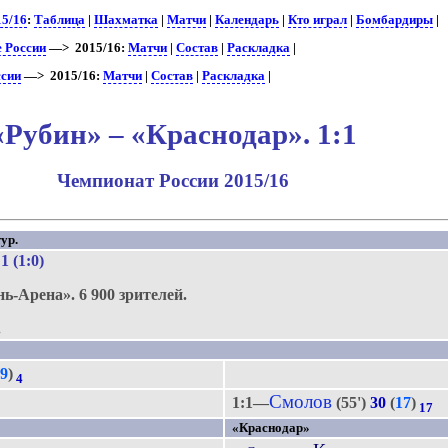
15/16
:
Таблица
|
Шахматка
|
Матчи
|
Календарь
|
Кто играл
|
Бомбардиры
|
е России
—> 2015/16:
Матчи
|
Состав
|
Раскладка
|
ссии
—> 2015/16:
Матчи
|
Состав
|
Раскладка
|
«Рубин» – «Краснодар». 1:1
Чемпионат России 2015/16
ур.
:1 (1:0)
нь-Арена».
6 900 зрителей.
.
(
9
)
4
Смолов
1:1—
(55')
30
(
17
)
17
«Краснодар»