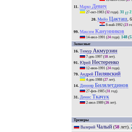
Девич
Марко
11.
31
2
27-окт-1983
(
32
года).
17
Цакташ
, 
Мийо
20.
8-май-1992
(
23
го
Канунников
Максим
99.
148
5
14-июл-1991
(
24
года).
(
Запасные
Акмурзин
Тимур
16.
7-дек-1997
(
18
лет).
Нестеренко
Юрий
91.
12-июн-1991
(
24
года).
Пилявский
Андрей
79.
4-дек-1988
(
27
лет).
Билялетдинов
Динияр
14.
27-фев-1985
(
31
год).
Ткачук
Денис
31.
2-июл-1989
(
26
лет).
Тренеры
Чалый
(
58
лет).
Валерий