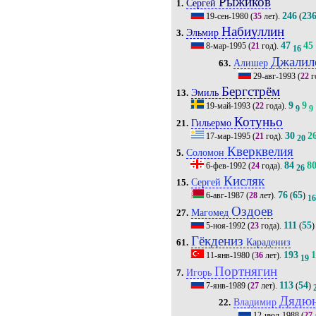
Рыжиков
Сергей
1.
246
23
19-сен-1980
(
35
лет).
(
Набиуллин
Эльмир
3.
47
45
8-мар-1995
(
21
год).
16
Джалил
Алишер
63.
29-авг-1993
(
22
г
Бергстрём
Эмиль
13.
9
9
19-май-1993
(
22
года).
9
9
Котуньо
Гильермо
21.
30
2
17-мар-1995
(
21
год).
20
Кверквелия
Соломон
5.
84
8
6-фев-1992
(
24
года).
26
Кисляк
Сергей
15.
76
65
6-авг-1987
(
28
лет).
(
)
1
Оздоев
Магомед
27.
111
55
5-ноя-1992
(
23
года).
(
)
Гёкдениз
Карадениз
61.
193
11-янв-1980
(
36
лет).
19
Портнягин
Игорь
7.
113
54
7-янв-1989
(
27
лет).
(
)
Дядю
Владимир
22.
12-июл-1988
(
27