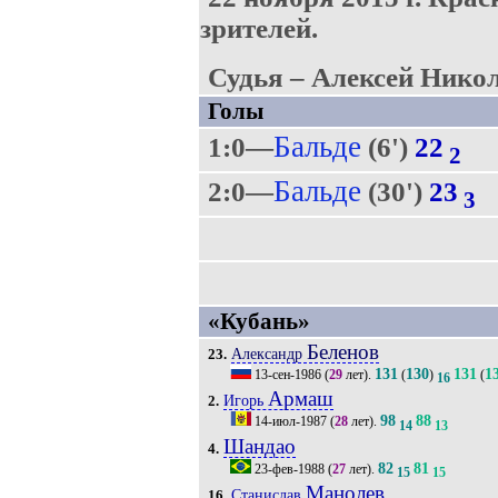
зрителей.
Судья – Алексей Никол
Голы
Бальде
1:0—
(6')
22
2
Бальде
2:0—
(30')
23
3
«Кубань»
Беленов
Александр
23.
131
130
131
1
13-сен-1986
(
29
лет).
(
)
(
16
Армаш
Игорь
2.
98
88
14-июл-1987
(
28
лет).
14
13
Шандао
4.
82
81
23-фев-1988
(
27
лет).
15
15
Манолев
Станислав
16.