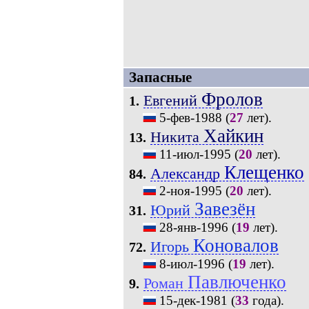
Запасные
Фролов
Евгений
1.
5-фев-1988
(
27
лет).
Хайкин
Никита
13.
11-июл-1995
(
20
лет).
Клещенко
Александр
84.
2-ноя-1995
(
20
лет).
Завезён
Юрий
31.
28-янв-1996
(
19
лет).
Коновалов
Игорь
72.
8-июл-1996
(
19
лет).
Павлюченко
Роман
9.
15-дек-1981
(
33
года).