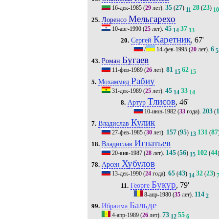
35
27
28
23
16-дек-1985
(
29
лет).
(
)
(
)
11
10
Мельгарехо
Лоренсо
25.
45
37
10-авг-1990
(
25
лет).
14
13
Каретник
, 67'
Сергей
20.
6
/
14-фев-1995
(
20
лет).
5
Бугаев
Роман
43.
81
62
11-фев-1989
(
26
лет).
15
15
Рабиу
Мохаммед
5.
45
33
31-дек-1989
(
25
лет).
14
14
Тлисов
, 46'
Артур
8.
203
10-июн-1982
(
33
года).
(
Кулик
Владислав
7.
157
95
131
87
27-фев-1985
(
30
лет).
(
)
(
13
Игнатьев
Владислав
18.
145
56
102
44
20-янв-1987
(
28
лет).
(
)
(
15
Хубулов
Арсен
78.
65
43
32
23
13-дек-1990
(
24
года).
(
)
(
)
14
Букур
, 79'
Георге
11.
114
8-апр-1980
(
35
лет).
2
Бальде
Ибраима
99.
73
55
4-апр-1989
(
26
лет).
12
6