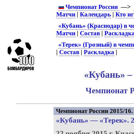
Чемпионат России
—>
Матчи
|
Календарь
|
Кто и
«Кубань» (Краснодар) в ч
Матчи
|
Состав
|
Раскладк
«Терек» (Грозный) в чемп
|
Состав
|
Раскладка
|
«Кубань» – 
Чемпионат Р
Чемпионат России 2015/16. 
«Кубань»
—
«Терек»
. 
22 ноября 2015 г.
Крас