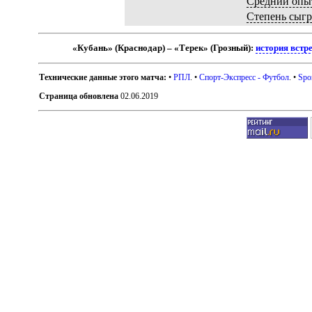
Средний опы
Степень сыг
«Кубань» (Краснодар) – «Терек» (Грозный):
история встр
Технические данные этого матча:
•
РПЛ
. •
Спорт-Экспресс - Футбол
. •
Spo
Страница обновлена
02.06.2019