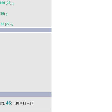
160
25
(
)
3
20
(
)
5
82
27
(
)
5
5
46
ет).
: +
18
=11 –17