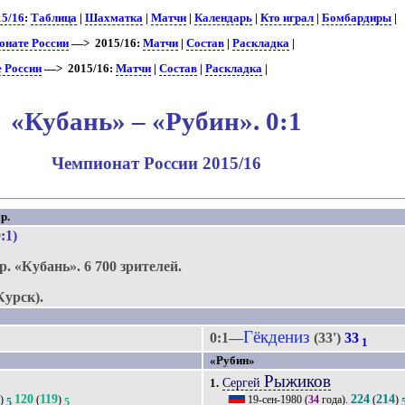
15/16
:
Таблица
|
Шахматка
|
Матчи
|
Календарь
|
Кто играл
|
Бомбардиры
|
онате России
—> 2015/16:
Матчи
|
Состав
|
Раскладка
|
е России
—> 2015/16:
Матчи
|
Состав
|
Раскладка
|
«Кубань» – «Рубин». 0:1
Чемпионат России 2015/16
р.
0:1)
р.
«Кубань».
6 700 зрителей.
Курск).
Гёкдениз
0:1—
(33')
33
1
«Рубин»
Рыжиков
Сергей
1.
9
120
119
224
214
)
(
)
19-сен-1980
(
34
года).
(
)
5
5