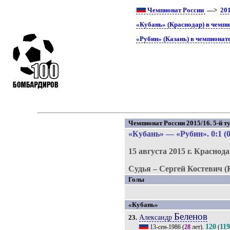
Чемпионат России
—>
20
«Кубань» (Краснодар) в чемпи
«Рубин» (Казань) в чемпионат
Чемпионат России 2015/16. 5-й ту
«Кубань»
—
«Рубин»
. 0:1 (
15 августа 2015 г.
Краснода
Судья – Сергей Костевич (
Голы
«Кубань»
Беленов
Александр
23.
120
11
13-сен-1986
(
28
лет).
(