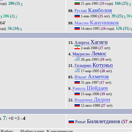
286
3
166
25
ода).
(
)
21-дек-1981
(
33
года).
(
)
3
3
Камболов
Руслан
88.
206
2
39
25
30
(
)
1-янв-1990
(
25
лет).
(
)
3
2
5
Канунников
 64'
Максим
99.
56
34
126
31
ода).
(
)
14-июл-1991
(
24
года).
(
)
5
Хагиги
Алиреза
13.
2-май-1988
(
27
лет).
Лемос
Маурисио
4.
28-дек-1995
(
19
лет).
Котуньо
Гильермо
21.
17-мар-1995
(
20
лет).
Ахметов
Ильзат
85.
31-дек-1997
(
17
лет).
Шейдаев
Рамиль
9.
15-мар-1996
(
19
лет).
Дядюн
Владимир
22.
12-июл-1988
(
27
лет).
7
).
: +0 =3 –
4
Билялетдинов
(
57
л
Ринат
Рабиу — Набиуллин, Канунников.