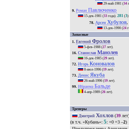
29-май-1981
(
34
г
Павлюченко
Роман
9.
281
3
15-дек-1981
(
33
года).
(
)
Хубулов
,
Арсен
78.
13-дек-1990
(
24
г
Запасные
Фролов
Евгений
1.
5-фев-1988
(
27
лет).
Манолев
Станислав
16.
16-дек-1985
(
29
лет).
Коновалов
Игорь
72.
8-июл-1996
(
19
лет).
Якуба
Денис
73.
26-май-1996
(
19
лет).
Бальде
Ибраима
99.
4-апр-1989
(
26
лет).
Тренеры
Хохлов
(
39
лет
Дмитрий
5
(в т.ч. «Кубань»:
: +0 =3 –
2
)
Предупреждены Аршавин, 