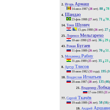
Армаш
Игорь
2.
88
78
14-июл-1987
(
28
лет).
4
Шандао
4.
71
70
23-фев-1988
(
27
лет).
4
Шунич
Тони
14.
27
/
15-дек-1988
(
26
лет).
Мельгарехо
Лоренсо
25.
36
29
10-авг-1990
(
25
лет).
5
Бугаев
Роман
43.
70
51
11-фев-1989
(
26
лет).
4
Рабиу
Мохаммед
5.
35
23
31-дек-1989
(
25
лет).
4
Тлисов
Артур
8.
195
1
10-июн-1982
(
33
года).
(
Игнатьев
Владислав
18.
135
46
20-янв-1987
(
28
лет).
(
Лобка
Владимир
21.
17-сен-1993
(
21
г
Ткачёв
Сергей
77.
58
16
19-май-1989
(
26
лет).
(
)
Аршави
Андрей
19.