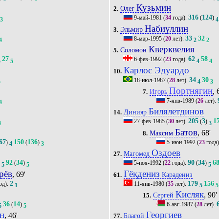
Кузьмин
Олег
2.
316
124
9-май-1981
(
34
года).
(
)
3
4
Набиуллин
Эльмир
3.
33
32
8-мар-1995
(
20
лет).
4
2
2
Кверквелия
Соломон
5.
27
62
58
6-фев-1992
(
23
года).
5
5
4
4
Карлос Эдуардо
10.
34
30
18-июл-1987
(
28
лет).
5
4
3
Портнягин
, 
Игорь
7.
7-янв-1989
(
26
лет).
4
Билялетдинов
Динияр
14.
205
3
1
27-фев-1985
(
30
лет).
(
)
4
3
Батов
, 68'
Максим
8.
67
150
136
)
(
)
5-июн-1992
(
23
года)
4
3
Оздоев
Магомед
27.
92
34
90
34
6
)
(
)
5-ноя-1992
(
22
года).
(
)
5
5
5
рёв
Гёкдениз
, 69'
Карадениз
61.
2
179
156
од).
11-янв-1980
(
35
лет).
1
5
5
Кисляк
, 90'
Сергей
15.
36
14
(
)
6-авг-1987
(
28
лет).
5
5
н
Георгиев
, 46'
Благой
77.