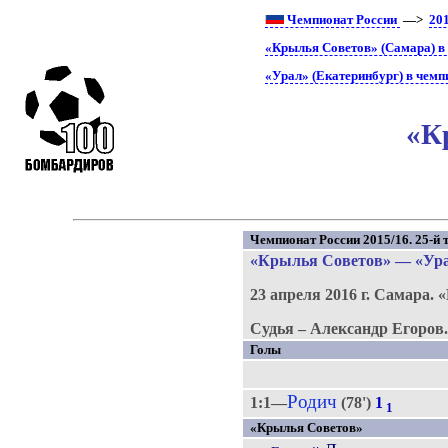
Чемпионат России
—>
20
«Крылья Советов» (Самара) в
«Урал» (Екатеринбург) в чемп
«К
Чемпионат России 2015/16. 25-й т
«Крылья Советов»
—
«Ур
23 апреля 2016 г.
Самара.
«
Судья – Александр Егоров
Голы
Родич
1:1—
(78')
1
1
«Крылья Советов»