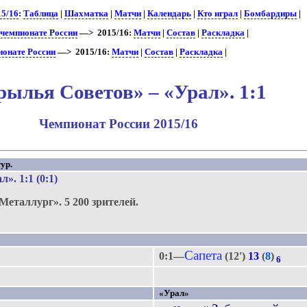
15/16
:
Таблица
|
Шахматка
|
Матчи
|
Календарь
|
Кто играл
|
Бомбардиры
|
 чемпионате России
—> 2015/16:
Матчи
|
Состав
|
Раскладка
|
ионате России
—> 2015/16:
Матчи
|
Состав
|
Раскладка
|
рылья Советов» – «Урал». 1:1
Чемпионат России 2015/16
ур.
ал»
. 1:1 (0:1)
Металлург».
5 200 зрителей.
.
Сапета
0:1—
(12')
13
(
8
)
6
«Урал»