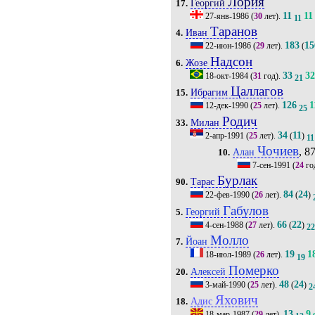
Лория
Георгий
17.
11
11
27-янв-1986
(
30
лет).
11
Таранов
Иван
4.
183
15
22-июн-1986
(
29
лет).
(
Надсон
Жозе
6.
33
3
18-окт-1984
(
31
год).
21
Цаллагов
Ибрагим
15.
126
1
12-дек-1990
(
25
лет).
25
Родич
Милан
33.
34
11
2-апр-1991
(
25
лет).
(
)
11
Чочиев
, 87
Алан
10.
7-сен-1991
(
24
го
Бурлак
Тарас
90.
84
24
22-фев-1990
(
26
лет).
(
)
Габулов
Георгий
5.
66
22
4-сен-1988
(
27
лет).
(
)
2
Молло
Йоан
7.
19
1
18-июл-1989
(
26
лет).
19
Померко
Алексей
20.
48
24
3-май-1990
(
25
лет).
(
)
2
Яхович
Адис
18.
13
9
18-мар-1987
(
29
лет).