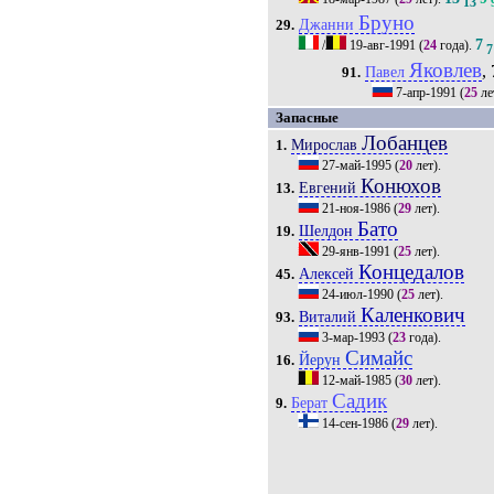
13
Бруно
Джанни
29.
7
/
19-авг-1991
(
24
года).
7
Яковлев
, 
Павел
91.
7-апр-1991
(
25
ле
Запасные
Лобанцев
Мирослав
1.
27-май-1995
(
20
лет).
Конюхов
Евгений
13.
21-ноя-1986
(
29
лет).
Бато
Шелдон
19.
29-янв-1991
(
25
лет).
Концедалов
Алексей
45.
24-июл-1990
(
25
лет).
Каленкович
Виталий
93.
3-мар-1993
(
23
года).
Симайс
Йерун
16.
12-май-1985
(
30
лет).
Садик
Берат
9.
14-сен-1986
(
29
лет).