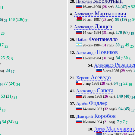
Заболотный
Николай
28.
54
47
5
16-апр-1990
(
26
лет).
(
)
11
7
Мартынович
Александр
4.
6
140
136
98
19
9
)
(
)
26-авг-1987
(
28
лет).
(
)
21
21
19
Данцев
Александр
7.
2
178
67
14-окт-1984
(
31
год).
(
)
20
19
Фонтанелло
Пабло
29.
17
50
49
26-сен-1984
(
31
год).
25
25
25
Новиков
Александр
12.
25
5
34
30
(
)
12-окт-1984
(
31
год).
5
7
6
Рязанце
'
Александр
54.
24
да).
5-сен-1986
(
29
лет).
17
Асеведо
Херсон
21.
77
24
64
52
(
)
5-апр-1988
(
28
лет).
24
24
21
19
Сапета
Александр
41.
53
21
140
48
(
)
28-июн-1989
(
26
лет).
(
)
2
21
2
Фидлер
Артём
57.
8
94
45
14-июл-1983
(
32
года).
(
)
18
17
Коробов
Дмитрий
88.
34
24
7
7
(
)
10-июн-1994
(
21
год).
4
24
7
7
Манучарян
Эдгар
10.
19-янв-1987
(
29
лет)