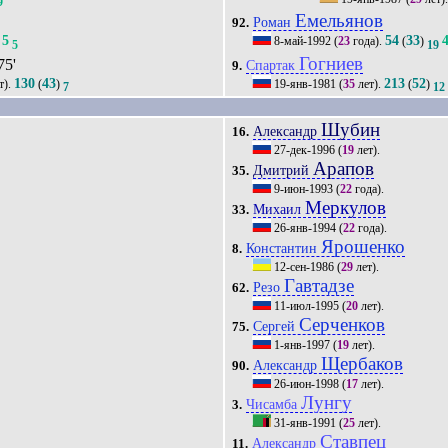
9
Емельянов
Роман
92.
5
54
33
8-май-1992
(
23
года).
(
)
5
19
Гогниев
75'
Спартак
9.
130
43
213
52
т).
(
)
19-янв-1981
(
35
лет).
(
)
7
12
Шубин
Александр
16.
27-дек-1996
(
19
лет).
Арапов
Дмитрий
35.
9-июн-1993
(
22
года).
Меркулов
Михаил
33.
26-янв-1994
(
22
года).
Ярошенко
Константин
8.
12-сен-1986
(
29
лет).
Гавтадзе
Резо
62.
11-июл-1995
(
20
лет).
Серченков
Сергей
75.
1-янв-1997
(
19
лет).
Щербаков
Александр
90.
26-июн-1998
(
17
лет).
Лунгу
Чисамба
3.
31-янв-1991
(
25
лет).
Ставпец
Александр
11.