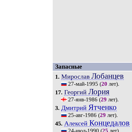
Запасные
Лобанцев
Мирослав
1.
27-май-1995
(
20
лет).
Лория
Георгий
17.
27-янв-1986
(
29
лет).
Ятченко
Дмитрий
3.
25-авг-1986
(
29
лет).
Концедалов
Алексей
45.
24-июл-1990
(
25
лет).