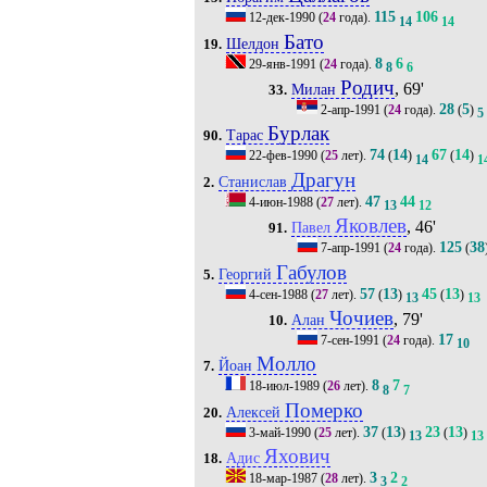
115
106
12-дек-1990
(
24
года).
14
14
Бато
Шелдон
19.
8
6
29-янв-1991
(
24
года).
8
6
Родич
, 69'
Милан
33.
28
5
2-апр-1991
(
24
года).
(
)
5
Бурлак
Тарас
90.
74
14
67
14
22-фев-1990
(
25
лет).
(
)
(
)
14
1
Драгун
Станислав
2.
47
44
4-июн-1988
(
27
лет).
13
12
Яковлев
, 46'
Павел
91.
125
38
7-апр-1991
(
24
года).
(
Габулов
Георгий
5.
57
13
45
13
4-сен-1988
(
27
лет).
(
)
(
)
13
13
Чочиев
, 79'
Алан
10.
17
7-сен-1991
(
24
года).
10
Молло
Йоан
7.
8
7
18-июл-1989
(
26
лет).
8
7
Померко
Алексей
20.
37
13
23
13
3-май-1990
(
25
лет).
(
)
(
)
13
13
Яхович
Адис
18.
3
2
18-мар-1987
(
28
лет).
3
2