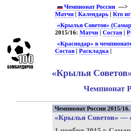
Чемпионат России
—>
Матчи
|
Календарь
|
Кто и
«Крылья Советов» (Самар
2015/16:
Матчи
|
Состав
|
Р
«Краснодар» в чемпионат
Состав
|
Раскладка
|
«Крылья Советов» 
Чемпионат Р
Чемпионат России 2015/16. 
«Крылья Советов»
—
1 ноября 2015 г.
Самар