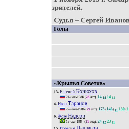
зрителей.
Судья – Сергей Иванов
Голы
«Крылья Советов»
Конюхов
Евгений
13.
14
14
21-ноя-1986
(
28
лет).
14
14
Таранов
Иван
4.
173
146
130
1
22-июн-1986
(
29
лет).
(
)
(
11
Надсон
Жозе
6.
24
23
18-окт-1984
(
31
год).
12
11
Цаллагов
Ибрагим
15.