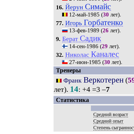
Симайс
Йерун
16.
12-май-1985
(
30
лет).
Горбатенко
Игорь
77.
13-фев-1989
(
26
лет).
Садик
Берат
9.
14-сен-1986
(
29
лет).
Каналес
Николас
32.
27-июн-1985
(
30
лет).
Тренеры
Веркотерен
(
5
Франк
14
лет).
: +4 =3 –
7
Статистика
Средний возраст
Средний опыт
Степень сыграннос