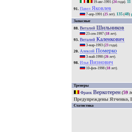
11
/
19-авг-1991
(
24
года).
Яковлев
Павел
91.
135
48
7-апр-1991
(
25
лет).
(
)
Запасные
Шильников
Виталий
88.
23-сен-1997
(
18
лет).
Каленкович
Виталий
93.
3-мар-1993
(
23
года).
Померко
Алексей
20.
3-май-1990
(
26
лет).
Визнович
Илья
98.
10-фев-1998
(
18
лет).
Тренеры
Веркотерен
(
59
л
Франк
Предупреждены Ятченко, 
Статистика