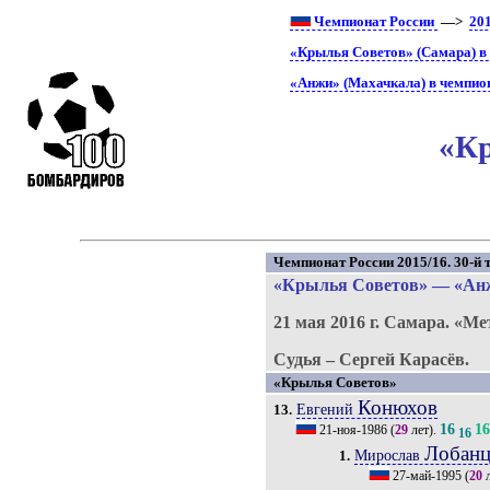
Чемпионат России
—>
20
«Крылья Советов» (Самара) в
«Анжи» (Махачкала) в чемпио
«Кр
Чемпионат России 2015/16. 30-й т
«Крылья Советов»
—
«Ан
21 мая 2016 г.
Самара.
«Ме
Судья – Сергей Карасёв.
«Крылья Советов»
Конюхов
Евгений
13.
16
1
21-ноя-1986
(
29
лет).
16
Лобанц
Мирослав
1.
27-май-1995
(
20
л