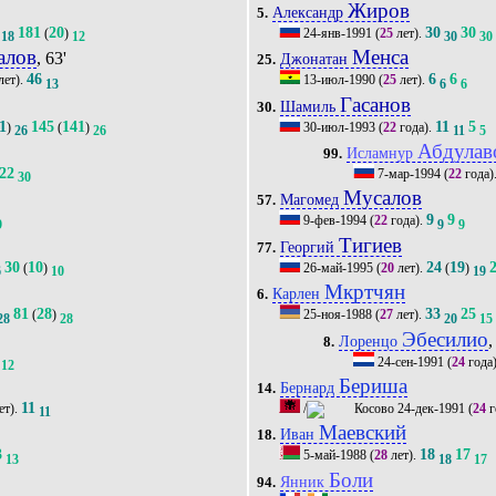
Жиров
Александр
5.
181
20
30
30
(
)
24-янв-1991
(
25
лет).
18
12
30
30
алов
Менса
, 63'
Джонатан
25.
46
6
6
лет).
13-июл-1990
(
25
лет).
13
6
6
Гасанов
Шамиль
30.
1
145
141
11
5
)
(
)
30-июл-1993
(
22
года).
26
26
11
5
Абдулав
Исламнур
99.
22
7-мар-1994
(
22
года)
30
Мусалов
Магомед
57.
9
9
9-фев-1994
(
22
года).
9
9
9
Тигиев
Георгий
77.
30
10
24
19
(
)
26-май-1995
(
20
лет).
(
)
6
10
19
Мкртчян
Карлен
6.
81
28
33
25
(
)
25-ноя-1988
(
27
лет).
28
28
20
15
Эбесилио
,
Лоренцо
8.
24-сен-1991
(
24
года
12
Бериша
Бернард
14.
11
ет).
/
24-дек-1991
(
24
г
11
Маевский
Иван
18.
3
18
17
5-май-1988
(
28
лет).
13
18
17
Боли
Янник
94.