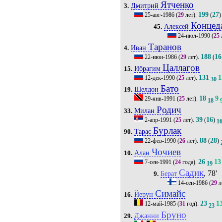
Ятченко
Дмитрий
3.
199
27
25-авг-1986
(
29
лет).
(
)
Концед
Алексей
45.
24-июл-1990
(
25
Таранов
Иван
4.
188
16
22-июн-1986
(
29
лет).
(
Цаллагов
Ибрагим
15.
131
1
12-дек-1990
(
25
лет).
30
Бато
Шелдон
19.
18
9
29-янв-1991
(
25
лет).
18
Родич
Милан
33.
39
16
2-апр-1991
(
25
лет).
(
)
1
Бурлак
Тарас
90.
88
28
22-фев-1990
(
26
лет).
(
)
Чочиев
Алан
10.
26
13
7-сен-1991
(
24
года).
19
Садик
, 78'
Берат
9.
14-сен-1986
(
29
л
Симайс
Йерун
16.
23
1
12-май-1985
(
31
год).
23
Бруно
Джанни
29.