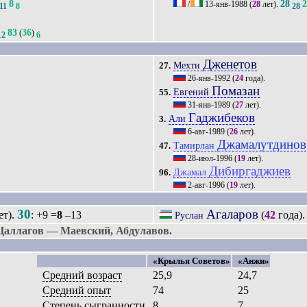
8
28
/
13-янв-1988
(
28
лет).
11
8
28
83
36
(
)
12
6
Дженетов
Мехти
27.
26-янв-1992
(
24
года).
Помазан
Евгений
55.
31-янв-1989
(
27
лет).
Гаджибеков
Али
3.
6-авг-1989
(
26
лет).
Джамалутдинов
Тамирлан
47.
28-июл-1996
(
19
лет).
Дибиргаджиев
Джамал
96.
2-авг-1996
(
19
лет).
30
Агаларов
ет).
: +9 =
8
–13
(
42
года)
Руслан
Цаллагов — Маевский, Абдулавов.
«Крылья Советов»
«Анжи»
Средний возраст
25,9
24,7
Средний опыт
74
25
Степень сыгранности
8
7