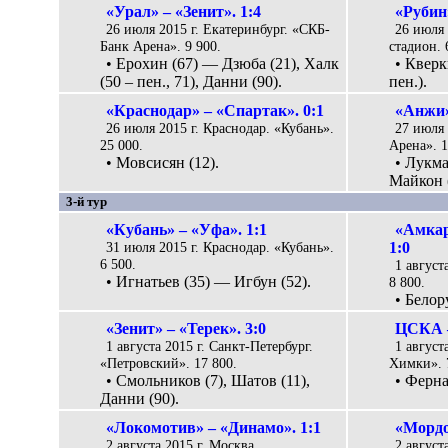
«Урал» – «Зенит». 1:4
«Рубин
26 июля 2015 г. Екатеринбург. «СКБ-
26 июля 
Банк Арена». 9 900.
стадион. 
• Ерохин (67) — Дзюба (21), Халк
• Кверк
(50 – пен., 71), Данни (90).
пен.).
«Краснодар» – «Спартак». 0:1
«Анжи»
26 июля 2015 г. Краснодар. «Кубань».
27 июля 
25 000.
Арена». 1
• Мовсисян (12).
• Лукма
Майкон (
3-й тур
«Кубань» – «Уфа». 1:1
«Амкар
31 июля 2015 г. Краснодар. «Кубань».
1:0
6 500.
1 август
• Игнатьев (35) — Игбун (52).
8 800.
• Белор
«Зенит» – «Терек». 3:0
ЦСКА –
1 августа 2015 г. Санкт-Петербург.
1 август
«Петровский». 17 800.
Химки». 
• Смольников (7), Шатов (11),
• Ферна
Данни (90).
«Локомотив» – «Динамо». 1:1
«Мордо
2 августа 2015 г. Москва.
2 август