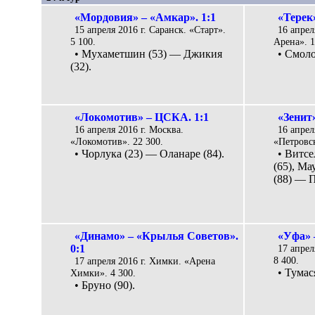
«Мордовия» – «Амкар». 1:1
«Терек
15 апреля 2016 г. Саранск. «Старт».
16 апрел
5 100.
Арена». 1
• Мухаметшин (53) — Джикия
• Смоло
(32).
«Локомотив» – ЦСКА. 1:1
«Зенит»
16 апреля 2016 г. Москва.
16 апрел
«Локомотив». 22 300.
«Петровск
• Чорлука (23) — Оланаре (84).
• Витсе
(65), Ма
(88) — П
«Динамо» – «Крылья Советов».
«Уфа» 
0:1
17 апрел
8 400.
17 апреля 2016 г. Химки. «Арена
• Тумас
Химки». 4 300.
• Бруно (90).