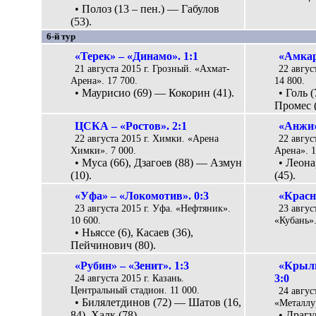
• Полоз (13 – пен.) — Габулов
(53).
6-й тур
«Терек» – «Динамо». 1:1
«Амкар
21 августа 2015 г. Грозный. «Ахмат-
22 авгус
Арена». 17 700.
14 800.
• Маурисио (69) — Кокорин (41).
• Голь 
Промес (
ЦСКА – «Ростов». 2:1
«Анжи»
22 августа 2015 г. Химки. «Арена
22 авгус
Химки». 7 000.
Арена». 1
• Муса (66), Дзагоев (88) — Азмун
• Леона
(10).
(45).
«Уфа» – «Локомотив». 0:3
«Красн
23 августа 2015 г. Уфа. «Нефтяник».
23 авгус
10 600.
«Кубань».
• Ньяссе (6), Касаев (36),
Пейчинович (80).
«Рубин» – «Зенит». 1:3
«Крыль
24 августа 2015 г. Казань.
3:0
Центральный стадион. 11 000.
24 авгус
• Билялетдинов (72) — Шатов (16,
«Металлур
84), Халк (78).
• Драгу