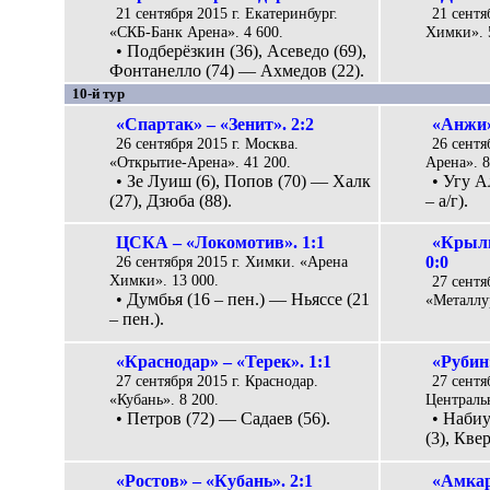
21 сентября 2015 г. Екатеринбург.
21 сентя
«СКБ-Банк Арена». 4 600.
Химки». 
• Подберёзкин (36), Асеведо (69),
Фонтанелло (74) — Ахмедов (22).
10-й тур
«Спартак» – «Зенит». 2:2
«Анжи»
26 сентября 2015 г. Москва.
26 сентя
«Открытие-Арена». 41 200.
Арена». 8
• Зе Луиш (6), Попов (70) — Халк
• Угу А
(27), Дзюба (88).
– а/г).
ЦСКА – «Локомотив». 1:1
«Крыль
26 сентября 2015 г. Химки. «Арена
0:0
Химки». 13 000.
27 сентя
• Думбья (16 – пен.) — Ньяссе (21
«Металлур
– пен.).
«Краснодар» – «Терек». 1:1
«Рубин»
27 сентября 2015 г. Краснодар.
27 сентя
«Кубань». 8 200.
Центральн
• Петров (72) — Садаев (56).
• Наби
(3), Квер
«Ростов» – «Кубань». 2:1
«Амкар