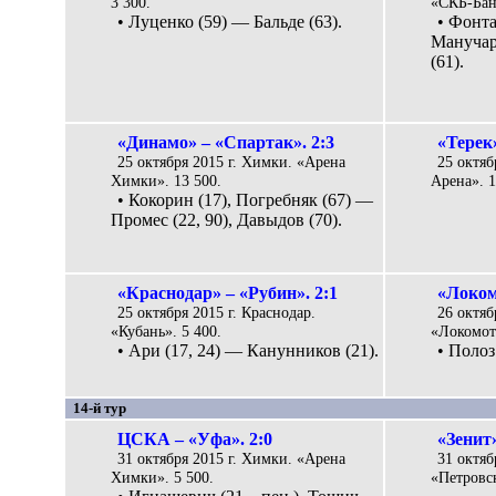
3 300.
«СКБ-Бан
• Луценко (59) — Бальде (63).
• Фонта
Манучар
(61).
«Динамо» – «Спартак». 2:3
«Терек
25 октября 2015 г. Химки. «Арена
25 октяб
Химки». 13 500.
Арена». 1
• Кокорин (17), Погребняк (67) —
Промес (22, 90), Давыдов (70).
«Краснодар» – «Рубин». 2:1
«Локом
25 октября 2015 г. Краснодар.
26 октяб
«Кубань». 5 400.
«Локомоти
• Ари (17, 24) — Канунников (21).
• Полоз
14-й тур
ЦСКА – «Уфа». 2:0
«Зенит
31 октября 2015 г. Химки. «Арена
31 октяб
Химки». 5 500.
«Петровск