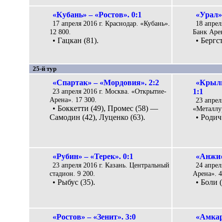
«Кубань» – «Ростов». 0:1
«Урал» 
17 апреля 2016 г. Краснодар. «Кубань».
18 апрел
12 800.
Банк Арен
• Гацкан (81).
• Бергс
25-й тур
«Спартак» – «Мордовия». 2:2
«Крыль
23 апреля 2016 г. Москва. «Открытие-
1:1
Арена». 17 300.
23 апрел
• Боккетти (49), Промес (58) —
«Металлур
Самодин (42), Луценко (63).
• Родич
«Рубин» – «Терек». 0:1
«Анжи»
23 апреля 2016 г. Казань. Центральный
24 апрел
стадион. 9 200.
Арена». 4
• Рыбус (35).
• Боли (
«Ростов» – «Зенит». 3:0
«Амкар