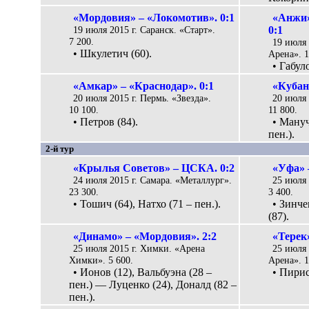
«Мордовия» – «Локомотив». 0:1
«Анжи»
19 июля 2015 г. Саранск. «Старт».
0:1
7 200.
19 июля 
• Шкулетич (60).
Арена». 1
• Габуло
«Амкар» – «Краснодар». 0:1
«Кубан
20 июля 2015 г. Пермь. «Звезда».
20 июля 
10 100.
11 800.
• Петров (84).
• Мануч
пен.).
2-й тур
«Крылья Советов» – ЦСКА. 0:2
«Уфа» –
24 июля 2015 г. Самара. «Металлург».
25 июля 
23 300.
3 400.
• Тошич (64), Натхо (71 – пен.).
• Зинче
(87).
«Динамо» – «Мордовия». 2:2
«Терек»
25 июля 2015 г. Химки. «Арена
25 июля 
Химки». 5 600.
Арена». 1
• Ионов (12), Вальбуэна (28 –
• Пирис
пен.) — Луценко (24), Доналд (82 –
пен.).