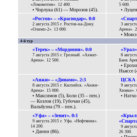
«Локомотив». 12 400.
5 600.
• Чорлука (61) — Морозов (45).
• Луцен
«Ростов» – «Краснодар». 0:0
«Спарт
2 августа 2015 г. Ростов-на-Дону.
3 август
«Олимп-2». 13 000.
Арена». 2
• Мовси
4-й тур
«Терек» – «Мордовия». 0:0
«Урал»
7 августа 2015 г. Грозный. «Ахмат-
8 август
Арена». 12 500.
Банк Арен
• Ерохи
Ньяссе (
«Анжи» – «Динамо». 2:3
ЦСКА –
8 августа 2015 г. Каспийск. «Анжи-
9 август
Арена». 15 000.
Химки». 
• Максимов (5), Боли (35 – пен.)
• Натхо
— Козлов (19), Губочан (45),
Вальбуэна (79 – пен.).
«Уфа» – «Зенит». 0:1
«Крыль
9 августа 2015 г. Уфа. «Нефтяник».
«Спарта
14 200.
9 август
• Данни (86).
26 300.
• Промес