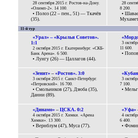
28 сентября 2015 г. Ростов-на-Дону.
28 сентя
«Олимп-2». 14 100.
8 200.
• Полоз (22 – пен., 51) — Ткачёв
• Шавае
(35).
Мухамет
11-й тур
«Урал» – «Крылья Советов».
«Мордо
1:1
3 октябр
11 600.
2 октября 2015 г. Екатеринбург. «СКБ-
• Попов
Банк Арена». 6 500.
• Лунгу (26) — Цаллагов (44).
«Зенит» – «Ростов». 3:0
«Кубан
3 октября 2015 г. Санкт-Петербург.
3 октябр
«Петровский». 16 700.
7 100.
• Смольников (27), Дзюба (35),
• Мельг
Данни (89).
«Динамо» – ЦСКА. 0:2
«Уфа» 
4 октября 2015 г. Химки. «Арена
4 октябр
Химки». 13 300.
6 400.
• Вернблум (47), Муса (77).
• Фомин