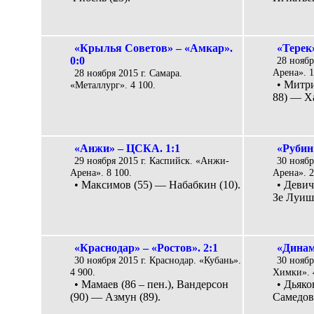
«Крылья Советов» – «Амкар».
«Терек»
0:0
28 ноябр
Арена». 1
28 ноября 2015 г. Самара.
• Митри
«Металлург». 4 100.
88) — Ха
«Анжи» – ЦСКА. 1:1
«Рубин
29 ноября 2015 г. Каспийск. «Анжи-
30 ноябр
Арена». 8 100.
Арена». 2
• Максимов (55) — Набабкин (10).
• Девич
Зе Луиш 
«Краснодар» – «Ростов». 2:1
«Динам
30 ноября 2015 г. Краснодар. «Кубань».
30 ноябр
4 900.
Химки». 
• Мамаев (86 – пен.), Вандерсон
• Дьяко
(90) — Азмун (89).
Самедов 