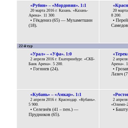
«Рубин» – «Мордовия». 1:1
«Красн
20 марта 2016 г. Казань. «Казань-
20 марта
Арена». 11 300.
8 200.
• Гёкдениз (65) — Мухаметшин
• Перей
(18).
Самедов 
22-й тур
«Урал» – «Уфа». 1:0
«Терек
2 апреля 2016 г. Екатеринбург. «СКБ-
2 апреля
Банк Арена». 5 200.
Арена». 1
• Гогниев (24).
• Гроза
Лазич (7
«Кубань» – «Амкар». 1:1
«Росто
2 апреля 2016 г. Краснодар. «Кубань».
2 апреля
5 900.
«Олимп-2»
• Селезнёв (41 – пен.) —
• Башту
Прудников (65).