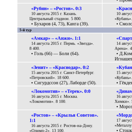
«Рубин» – «Ростов». 0:3
«Красн
10 августа 2015 г. Казань.
10 авгус
Центральный стадион. 5 800.
«Кубань».
• Бухаров (4, 73), Канга (39).
• Смоло
5-й тур
«Амкар» – «Анжи». 1:1
«Спарт
14 августа 2015 г. Пермь. «Звезда».
14 авгус
8 400.
Арена». 4
• Голь (66) — Боли (64).
• Д.Ком
Игнашеви
«Зенит» – «Краснодар». 0:2
«Кубан
15 августа 2015 г. Санкт-Петербург.
15 авгус
«Петровский». 18 600.
«Кубань».
• Сигурдссон (27), Лаборде (50).
• Гёкде
«Локомотив» – «Терек». 0:0
«Динам
16 августа 2015 г. Москва.
16 авгус
«Локомотив». 8 100.
Химки». 
• Мороз
«Ростов» – «Крылья Советов».
«Мордо
1:1
17 авгус
«Металлур
16 августа 2015 г. Ростов-на-Дону.
• Стоцк
«Олимп-2». 13 100.