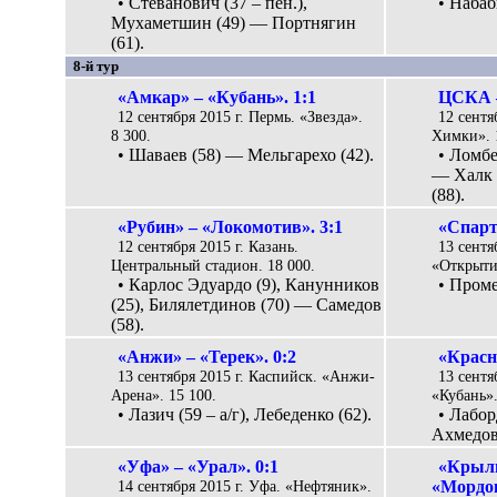
• Стеванович (37 – пен.),
• Набаб
Мухаметшин (49) — Портнягин
(61).
8-й тур
«Амкар» – «Кубань». 1:1
ЦСКА –
12 сентября 2015 г. Пермь. «Звезда».
12 сентя
8 300.
Химки». 
• Шаваев (58) — Мельгарехо (42).
• Ломбе
— Халк (
(88).
«Рубин» – «Локомотив». 3:1
«Спарт
12 сентября 2015 г. Казань.
13 сентя
Центральный стадион. 18 000.
«Открыти
• Карлос Эдуардо (9), Канунников
• Проме
(25), Билялетдинов (70) — Самедов
(58).
«Анжи» – «Терек». 0:2
«Красн
13 сентября 2015 г. Каспийск. «Анжи-
13 сентя
Арена». 15 100.
«Кубань».
• Лазич (59 – а/г), Лебеденко (62).
• Лабор
Ахмедов 
«Уфа» – «Урал». 0:1
«Крыль
14 сентября 2015 г. Уфа. «Нефтяник».
«Мордов