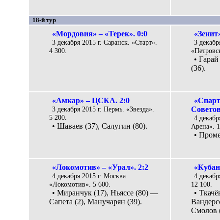
18-й тур
«Мордовия» – «Терек». 0:0
«Зенит»
3 декабря 2015 г. Саранск. «Старт».
3 декабр
4 300.
«Петровск
• Гарай
(36).
«Амкар» – ЦСКА. 2:0
«Спарт
3 декабря 2015 г. Пермь. «Звезда».
Советов
5 200.
4 декабр
• Шаваев (37), Салугин (80).
Арена». 1
• Проме
«Локомотив» – «Урал». 2:2
«Кубан
4 декабря 2015 г. Москва.
4 декабр
«Локомотив». 5 600.
12 100.
• Миранчук (17), Ньяссе (80) —
• Ткачё
Сапета (2), Манучарян (39).
Вандерсо
Смолов (