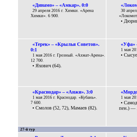
«Динамо» – «Амкар». 0:0
«Локом
29 апреля 2016 г. Химки. «Арена
30 апрел
Химки». 6 900.
«Локомоти
• Дюриц
«Терек» – «Крылья Советов».
«Уфа» 
0:1
1 мая 20
• Сысуе
1 мая 2016 г. Грозный. «Ахмат-Арена».
12 700.
• Яхович (64).
«Краснодар» – «Анжи». 3:0
«Мордо
1 мая 2016 г. Краснодар. «Кубань».
1 мая 20
7 600.
• Самод
• Смолов (52, 72), Мамаев (82).
пен.) — 
27-й тур