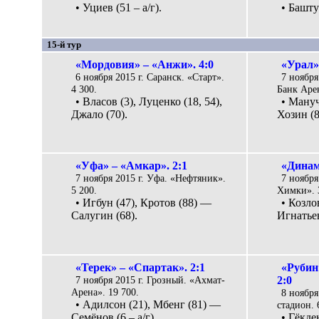
• Уциев (51 – а/г).
• Башту
15-й тур
«Мордовия» – «Анжи». 4:0
«Урал» 
6 ноября 2015 г. Саранск. «Старт».
7 ноября
4 300.
Банк Арен
• Власов (3), Луценко (18, 54),
• Мануч
Джало (70).
Хозин (85
«Уфа» – «Амкар». 2:1
«Динам
7 ноября 2015 г. Уфа. «Нефтяник».
7 ноября
5 200.
Химки». 
• Игбун (47), Кротов (88) —
• Козло
Салугин (68).
Игнатьев
«Терек» – «Спартак». 2:1
«Рубин
7 ноября 2015 г. Грозный. «Ахмат-
2:0
Арена». 19 700.
8 ноября
• Адилсон (21), Мбенг (81) —
стадион. 
Семёнов (6 – а/г).
• Гёкден