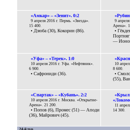
«Амкар» – «Зенит». 0:2
«Рубин
9 апреля 2016 г. Пермь. «Звезда».
9 апреля
15 400.
Арена». 1
• Дзюба (30), Кокорин (86).
• Гёкде
Портняги
— Ионов 
«Уфа» – «Терек». 1:0
«Красн
10 апреля 2016 г. Уфа. «Нефтяник».
10 апрел
6 900.
8 600.
• Сафрониди (36).
• Смоло
(55), Ва
«Спартак» – «Кубань». 2:2
«Крыль
10 апреля 2016 г. Москва. «Открытие-
«Локомо
Арена». 21 200.
11 апрел
• Попов (6), Промес (51) — Аподи
14 300.
(36), Майрович (45).
24-й тур