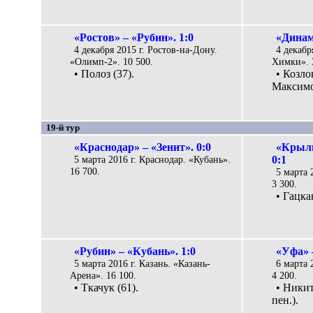
«Ростов» – «Рубин». 1:0
«Динам
4 декабря 2015 г. Ростов-на-Дону.
4 декабр
«Олимп-2». 10 500.
Химки». 
• Полоз (37).
• Козло
Максимо
19-й тур
«Краснодар» – «Зенит». 0:0
«Крыль
5 марта 2016 г. Краснодар. «Кубань».
0:1
16 700.
5 марта 
3 300.
• Гацка
«Рубин» – «Кубань». 1:0
«Уфа» 
5 марта 2016 г. Казань. «Казань-
6 марта 
Арена». 16 100.
4 200.
• Ткачук (61).
• Никит
пен.).