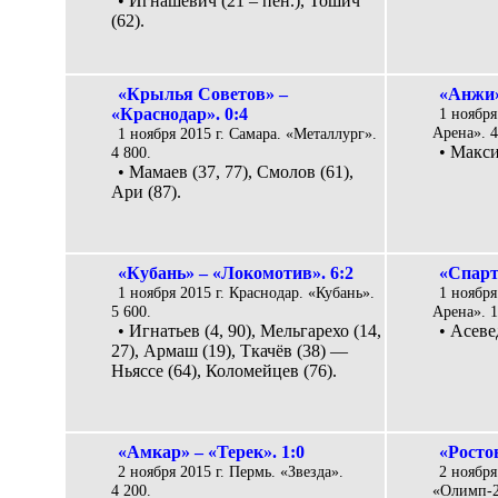
• Игнашевич (21 – пен.), Тошич
(62).
«Крылья Советов» –
«Анжи»
«Краснодар». 0:4
1 ноября
Арена». 4
1 ноября 2015 г. Самара. «Металлург».
• Макси
4 800.
• Мамаев (37, 77), Смолов (61),
Ари (87).
«Кубань» – «Локомотив». 6:2
«Спарт
1 ноября 2015 г. Краснодар. «Кубань».
1 ноября
5 600.
Арена». 1
• Игнатьев (4, 90), Мельгарехо (14,
• Асеве
27), Армаш (19), Ткачёв (38) —
Ньяссе (64), Коломейцев (76).
«Амкар» – «Терек». 1:0
«Росто
2 ноября 2015 г. Пермь. «Звезда».
2 ноября
4 200.
«Олимп-2»