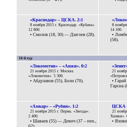
«Краснодар» – ЦСКА. 2:1
«Локом
8 ноября 2015 г. Краснодар. «Кубань».
8 ноября
12 800.
14 100.
• Смолов (18, 30) — Дзагоев (28).
• Ломбе
(58).
16-й тур
«Локомотив» – «Анжи». 0:2
«Зенит»
21 ноября 2015 г. Москва.
21 ноябр
«Локомотив». 5 300.
«Петровск
• Абдулавов (55), Боли (70).
• Гарай
Гарсиа (
«Амкар» – «Рубин». 1:2
ЦСКА –
21 ноября 2015 г. Пермь. «Звезда».
21 ноябр
2 400.
Химки». 
• Шаваев (55) — Девич (37 – пен.,
• Яхови
62).