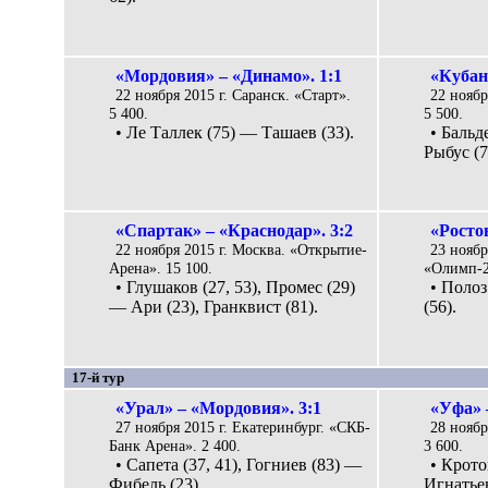
«Мордовия» – «Динамо». 1:1
«Кубань
22 ноября 2015 г. Саранск. «Старт».
22 ноябр
5 400.
5 500.
• Ле Таллек (75) — Ташаев (33).
• Бальд
Рыбус (7
«Спартак» – «Краснодар». 3:2
«Ростов
22 ноября 2015 г. Москва. «Открытие-
23 ноябр
Арена». 15 100.
«Олимп-2»
• Глушаков (27, 53), Промес (29)
• Полоз
— Ари (23), Гранквист (81).
(56).
17-й тур
«Урал» – «Мордовия». 3:1
«Уфа» 
27 ноября 2015 г. Екатеринбург. «СКБ-
28 ноябр
Банк Арена». 2 400.
3 600.
• Сапета (37, 41), Гогниев (83) —
• Крото
Фибель (23).
Игнатьев