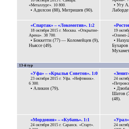
• Угу А
«Металлург». 10 800.
• Адилсон (88), Митришев (90).
Лаборде 
«Спартак» – «Локомотив». 1:2
«Росто
18 октября 2015 г. Москва. «Открытие-
19 октяб
Арена». 38 700.
«Олимп-2»
• Боккетти (77) — Коломейцев (9),
• Нахуш
Ньяссе (49).
Бухаров 
Мухамет
13-й тур
«Уфа» – «Крылья Советов». 1:0
«Зенит
23 октября 2015 г. Уфа. «Нефтяник».
24 октяб
6 300.
«Петровск
• Аликин (79).
• Дзюба 
Шатов (
(48).
«Мордовия» – «Кубань». 1:1
«Урал»
24 октября 2015 г. Саранск. «Старт».
24 октяб