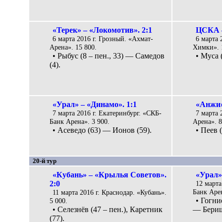
«Терек» – «Локомотив». 2:1
ЦСКА –
6 марта 2016 г. Грозный. «Ахмат-
6 марта 
Арена». 15 800.
Химки». 
• Рыбус (8 – пен., 33) — Самедов
• Муса (
(4).
«Урал» – «Динамо». 1:1
«Анжи»
7 марта 2016 г. Екатеринбург. «СКБ-
7 марта 
Банк Арена». 3 900.
Арена». 8
• Асеведо (63) — Ионов (59).
• Пеев (
20-й тур
«Кубань» – «Крылья Советов».
«Урал»
2:0
12 марта
Банк Арен
11 марта 2016 г. Краснодар. «Кубань».
• Гогние
5 000.
• Селезнёв (47 – пен.), Каретник
— Бериша
(77).