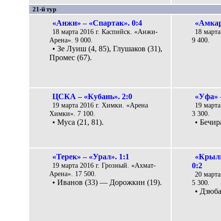
21-й тур
«Анжи» – «Спартак». 0:4
«Амкар
18 марта 2016 г. Каспийск. «Анжи-
18 марта
Арена». 9 000.
9 400.
• Зе Луиш (4, 85), Глушаков (31),
Промес (67).
ЦСКА – «Кубань». 2:0
«Уфа» 
19 марта 2016 г. Химки. «Арена
19 марта
Химки». 7 100.
3 300.
• Муса (21, 81).
• Бечир
«Терек» – «Урал». 1:1
«Крыль
19 марта 2016 г. Грозный. «Ахмат-
0:2
Арена». 17 500.
20 марта
• Иванов (33) — Дорожкин (19).
5 300.
• Дзюба