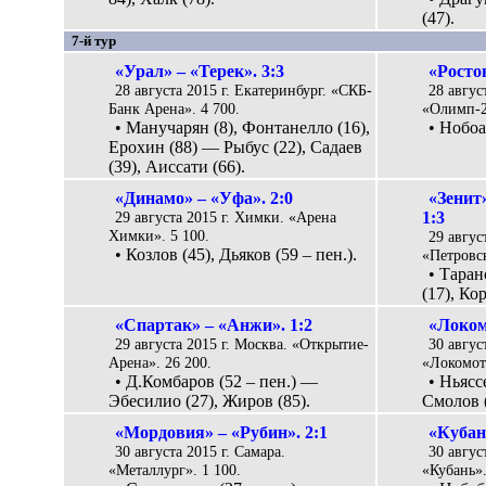
(47).
7-й тур
«Урал» – «Терек». 3:3
«Росто
28 августа 2015 г. Екатеринбург. «СКБ-
28 авгус
Банк Арена». 4 700.
«Олимп-2»
• Манучарян (8), Фонтанелло (16),
• Нобоа
Ерохин (88) — Рыбус (22), Садаев
(39), Аиссати (66).
«Динамо» – «Уфа». 2:0
«Зенит
29 августа 2015 г. Химки. «Арена
1:3
Химки». 5 100.
29 авгус
• Козлов (45), Дьяков (59 – пен.).
«Петровск
• Таран
(17), Ко
«Спартак» – «Анжи». 1:2
«Локом
29 августа 2015 г. Москва. «Открытие-
30 авгус
Арена». 26 200.
«Локомоти
• Д.Комбаров (52 – пен.) —
• Ньясс
Эбесилио (27), Жиров (85).
Смолов (
«Мордовия» – «Рубин». 2:1
«Кубан
30 августа 2015 г. Самара.
30 авгус
«Металлург». 1 100.
«Кубань».