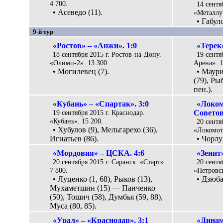
4 700.
14 сентя
• Асеведо (11).
«Металлур
• Габуло
9-й тур
«Ростов» – «Анжи». 1:0
«Терек»
18 сентября 2015 г. Ростов-на-Дону.
19 сентя
«Олимп-2». 13 300.
Арена». 1
• Могилевец (7).
• Маури
(79), Ры
пен.).
«Кубань» – «Спартак». 3:0
«Локом
19 сентября 2015 г. Краснодар.
Советов
«Кубань». 15 200.
20 сентя
• Хубулов (9), Мельгарехо (36),
«Локомоти
Игнатьев (86).
• Чорлу
«Мордовия» – ЦСКА. 4:6
«Зенит
20 сентября 2015 г. Саранск. «Старт».
20 сентя
7 800.
«Петровск
• Луценко (1, 68), Рыков (13),
• Дзюба
Мухаметшин (15) — Панченко
(50), Тошич (58), Думбья (59, 88),
Муса (80, 85).
«Урал» – «Краснодар». 3:1
«Динам