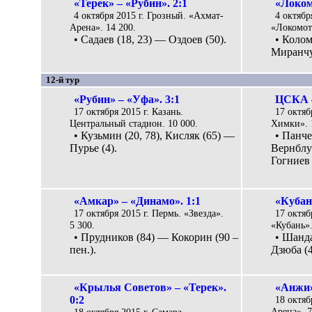
«Терек» – «Рубин». 2:1
«Локом
4 октября 2015 г. Грозный. «Ахмат-
4 октябр
Арена». 14 200.
«Локомоти
• Садаев (18, 23) — Оздоев (50).
• Колом
Миранчу
12-й тур
«Рубин» – «Уфа». 3:1
ЦСКА –
17 октября 2015 г. Казань.
17 октяб
Центральный стадион. 10 000.
Химки». 
• Кузьмин (20, 78), Кисляк (65) —
• Панче
Пурье (4).
Вернблум
Гогниев 
«Амкар» – «Динамо». 1:1
«Кубань
17 октября 2015 г. Пермь. «Звезда».
17 октяб
5 300.
«Кубань».
• Прудников (84) — Кокорин (90 –
• Шанда
пен.).
Дзюба (4
«Крылья Советов» – «Терек».
«Анжи»
0:2
18 октяб
Арена». 7
18 октября 2015 г. Самара.