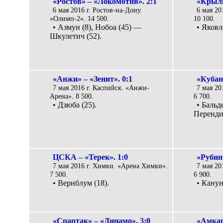
«Ростов» – «Локомотив». 2:1
«Крыль
6 мая 2016 г. Ростов-на-Дону.
6 мая 20
«Олимп-2». 14 500.
10 100.
• Азмун (8), Нобоа (45) —
• Яковл
Шкулетич (52).
«Анжи» – «Зенит». 0:1
«Кубан
7 мая 2016 г. Каспийск. «Анжи-
7 мая 20
Арена». 8 500.
6 700.
• Дзюба (25).
• Бальд
Перендия
ЦСКА – «Терек». 1:0
«Рубин
7 мая 2016 г. Химки. «Арена Химки».
7 мая 20
7 500.
6 900.
• Вернблум (18).
• Канун
«Спартак» – «Динамо». 3:0
«Амкар