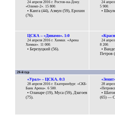
24 апреля 2016 г. Ростов-на-Дону.
24 апрел
«Олимп-2». 15 800.
5 900.
• Канга (44), Азмун (59), Ерохин
• Шкуле
(76).
ЦСКА – «Динамо». 1:0
«Красн
24 апреля 2016 г. Химки. «Арена
24 апрел
Химки». 11 000.
8 200.
• Березуцкий (56).
• Ванде
Петров (
26-й тур
«Урал» – ЦСКА. 0:3
«Зенит»
28 апреля 2016 г. Екатеринбург. «СКБ-
28 апрел
Банк Арена». 6 500.
«Петровск
• Оланаре (19), Муса (59), Дзагоев
• Шатов
(75).
(65) — С