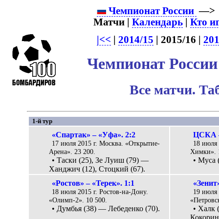
Чемпионат России
—
Матчи |
Календарь
|
Кто и
|<<
|
2014/15
| 2015/16 |
201
Чемпионат России 
Все матчи. Та
1-й тур
«Спартак» – «Уфа». 2:2
ЦСКА –
17 июля 2015 г. Москва. «Открытие-
18 июля 
Арена». 23 200.
Химки». 
• Таски (25), Зе Луиш (79) —
• Муса 
Ханджич (12), Стоцкий (67).
«Ростов» – «Терек». 1:1
«Зенит
18 июля 2015 г. Ростов-на-Дону.
19 июля 
«Олимп-2». 10 500.
«Петровск
• Думбья (38) — Лебеденко (70).
• Халк 
Кокорин 