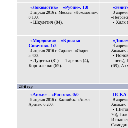
«Локомотив» – «Рубин». 1:0
«Зенит
3 апреля 2016 г. Москва. «Локомотив».
3 апреля
8 100.
«Петровск
• Шкулетич (84).
• Халк (
«Мордовия» – «Крылья
«Динам
Советов». 1:2
4 апреля
Химки». 
4 апреля 2016 г. Саранск. «Старт».
• Ионов
3 400.
• Луценко (81) — Таранов (4),
– пен.),
Корниленко (65).
(69), Ах
23-й тур
«Анжи» – «Ростов». 0:0
ЦСКА –
8 апреля 2016 г. Каспийск. «Анжи-
9 апреля
Арена». 6 200.
Химки». 
• Шитов
76), Гол
Игнашеви
Самодин 