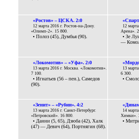
«Ростов» – ЦСКА. 2:0
«Спарт
12 марта 2016 г. Ростов-на-Дону.
12 марта
«Олимп-2». 15 800.
Арена». 2
• Полоз (45), Думбья (90).
• Зе Лу
— Комол
«Локомотив» – «Уфа». 2:0
«Мордо
13 марта 2016 г. Москва. «Локомотив».
13 марта
7 100.
6 300.
• Игнатьев (56 – пен.), Самедов
• Смоло
(90).
«Зенит» – «Рубин». 4:2
«Динам
13 марта 2016 г. Санкт-Петербург.
14 марта
«Петровский». 16 800.
Химки». 
• Данни (5, 65), Дзюба (42), Халк
• Митри
(47) — Девич (64), Портнягин (68).