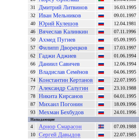
Дмитрий
Литвинов
31
16.03.1995
Иван
Мельников
32
09.01.1997
Юрий
Кулешов
40
12.04.1981
Вячеслав
Калинкин
46
07.11.1996
Ахмед
Пугиев
50
05.09.1995
Филипп
Дворецков
57
17.03.1997
Гаджи
Аджиев
62
01.06.1994
Даниил
Савичев
66
12.06.1994
Владислав
Семёнов
69
04.06.1995
Константин
Кертанов
74
22.07.1995
Александр
Салугин
77
23.10.1988
Никита
Кирсанов
78
04.01.1995
Михаил
Погонин
87
18.09.1996
Мехман
Бехбудов
93
24.01.1996
Нападающие
Арнор
Смарасон
4
07.09.1988
Сергей
Давыдов
10
22.07.1985