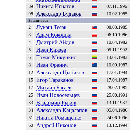
Никита
Игнатов
89
07.11.1996
Александр
Будаков
98
10.02.1985
Защитники
Лукаш
Тесак
2
08.03.1985
Адам
Кокошка
3
06.10.1986
Дмитрий
Айдов
4
10.04.1982
Иван
Князев
5
05.11.1992
Томас
Микуцкис
6
13.01.1983
Иван
Франич
8
10.09.1987
Александр
Цыбиков
12
17.01.1994
Егор
Тараканов
15
17.04.1987
Михаил
Багаев
17
28.02.1985
Иван
Новосельцев
25
25.08.1991
Владимир
Рыков
33
13.11.1987
Александр
Кацалапов
34
05.04.1986
Никита
Ромащенко
51
24.06.1996
Андрей
Никонов
60
13.12.1994