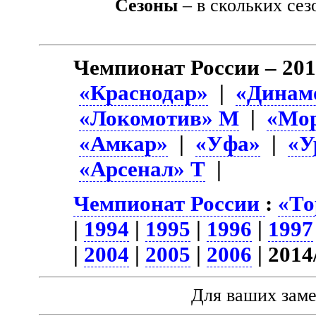
Сезоны
– в скольких сез
Чемпионат России – 201
«Краснодар»
|
«Динам
«Локомотив» М
|
«Мо
«Амкар»
|
«Уфа»
|
«У
«Арсенал» Т
|
Чемпионат России
:
«То
|
1994
|
1995
|
1996
|
1997
|
2004
|
2005
|
2006
| 2014
Для ваших зам