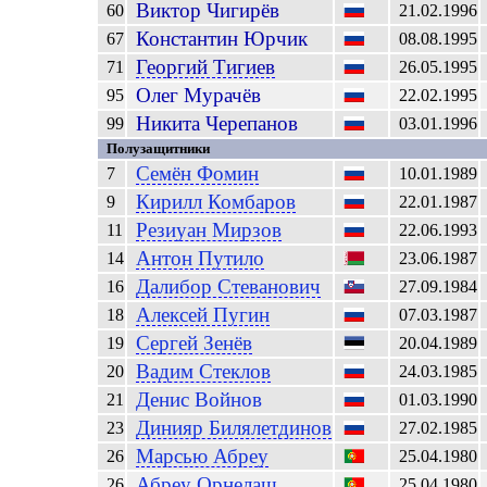
Виктор
Чигирёв
60
21.02.1996
Константин
Юрчик
67
08.08.1995
Георгий
Тигиев
71
26.05.1995
Олег
Мурачёв
95
22.02.1995
Никита
Черепанов
99
03.01.1996
Полузащитники
Семён
Фомин
7
10.01.1989
Кирилл
Комбаров
9
22.01.1987
Резиуан
Мирзов
11
22.06.1993
Антон
Путило
14
23.06.1987
Далибор
Стеванович
16
27.09.1984
Алексей
Пугин
18
07.03.1987
Сергей
Зенёв
19
20.04.1989
Вадим
Стеклов
20
24.03.1985
Денис
Войнов
21
01.03.1990
Динияр
Билялетдинов
23
27.02.1985
Марсью Абреу
26
25.04.1980
Абреу
Орнелаш
26
25.04.1980