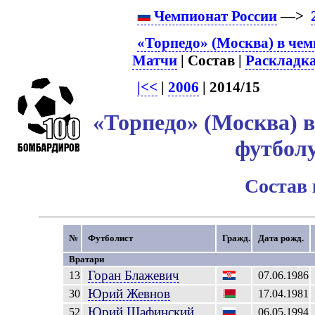
Чемпионат России
—>
«Торпедо» (Москва) в чем
Матчи
| Состав |
Раскладк
|<<
|
2006
| 2014/15
«Торпедо» (Москва) в
футболу
Состав
№
Футболист
Гражд.
Дата рожд.
Вратари
Горан
Блажевич
13
07.06.1986
Юрий
Жевнов
30
17.04.1981
Юрий
Шафинский
52
06.05.1994