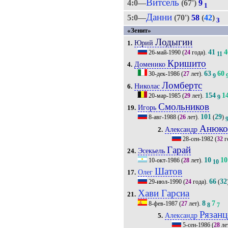
Витсель
4:0—
(67')
9
1
Данни
5:0—
(70')
58
(
42
)
3
«Зенит»
Лодыгин
Юрий
1.
41
4
26-май-1990
(
24
года).
11
Кришито
Доменико
4.
63
60
30-дек-1986
(
27
лет).
9
Ломбертс
Николас
6.
154
1
20-мар-1985
(
29
лет).
9
Смольников
Игорь
19.
101
29
8-авг-1988
(
26
лет).
(
)
Анюко
Александр
2.
28-сен-1982
(
32
г
Гарай
Эсекьель
24.
10
10
10-окт-1986
(
28
лет).
10
Шатов
Олег
17.
66
32
29-июл-1990
(
24
года).
(
Хави Гарсиа
21.
8
7
8-фев-1987
(
27
лет).
8
7
Рязанц
Александр
5.
5-сен-1986
(
28
ле