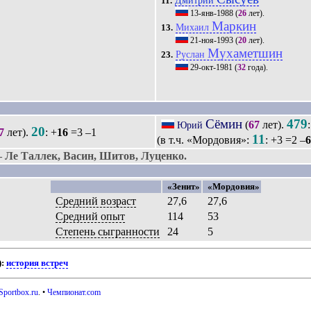
Дмитрий
11.
13-янв-1988
(
26
лет).
Маркин
Михаил
13.
21-ноя-1993
(
20
лет).
Мухаметшин
Руслан
23.
29-окт-1981
(
32
года).
Сёмин
479
(
67
лет).
Юрий
20
7
лет).
: +
16
=3 –1
11
(в т.ч. «Мордовия»:
: +3 =2 –
6
Ле Таллек, Васин, Шитов, Луценко.
«Зенит»
«Мордовия»
Средний возраст
27,6
27,6
Средний опыт
114
53
Степень сыгранности
24
5
):
история встреч
Sportbox.ru
. •
Чемпионат.com