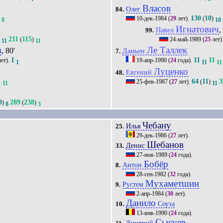
Власов
Олег
84.
3
130
10
10-дек-1984
(
29
лет).
(
)
8
10
Игнатович
,
Павел
99.
211
115
)
(
)
24-май-1989
(
25
лет)
11
11
в
Ле Таллек
, 80'
Дамьен
7.
1
11
11
ет).
19-апр-1990
(
24
года).
1
11
11
Луценко
Евгений
48.
1
64
11
3
25-фев-1987
(
27
лет).
(
)
11
11
9
289
238
)
(
)
8
3
Чебану
Илья
25.
29-дек-1986
(
27
лет).
Шебанов
Денис
33.
27-ноя-1989
(
24
года).
Бобёр
Антон
8.
28-сен-1982
(
32
года).
Мухаметшин
Рустем
9.
2-апр-1984
(
30
лет).
Данило
Соуза
10.
13-янв-1990
(
24
года).
Сысуев