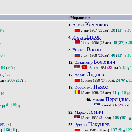
«Мордовия»
Коченков
Антон
1.
0
28
11
26
2-апр-1987
(
27
лет).
(
)
11
11
Шитов
Игорь
4.
30
27
2
24-окт-1986
(
28
лет).
(
)
9
7
Васин
Виктор
5.
49
40
11
36
6-окт-1988
(
26
лет).
(
)
8
11
Божович
Владимир
12.
80
26
13
1
(
)
/
13-ноя-1981
(
32
года).
9
9
3
в
Дудиев
, 18'
Аслан
17.
288
217
24
6
1
ода).
(
)
15-июн-1990
(
24
года).
(
)
5
6
Ньясс
Ибрахима
18.
11
10
18-апр-1988
(
26
лет).
10
11
10
Перендия
, 
Милан
40.
41
19
)
(
)
5-янв-1986
(
28
лет).
10
8
Ломич
Марко
32.
105
10
13-сен-1983
(
31
год).
(
)
10
ев
Нахушев
, 71'
Руслан
55.
168
11
137
9
12
т).
(
)
5-сен-1984
(
30
лет).
(
)
4
9