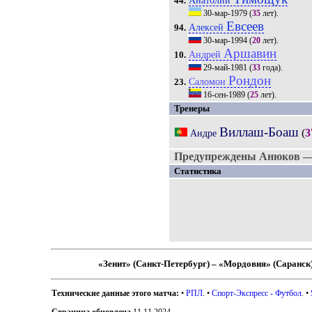
Анатолий
44.
30-мар-1979
(
35
лет).
Евсеев
Алексей
94.
30-мар-1994
(
20
лет).
Аршавин
Андрей
10.
29-май-1981
(
33
года).
Рондон
Саломон
23.
16-сен-1989
(
25
лет).
Тренеры
Виллаш-Боаш
(
3
Андре
Предупреждены Анюков — 
Статистика
«Зенит» (Санкт-Петербург) – «Мордовия» (Саранск
Технические данные этого матча:
•
РПЛ
. •
Спорт-Экспресс - Футбол
. •
Страница обновлена
11.11.2024