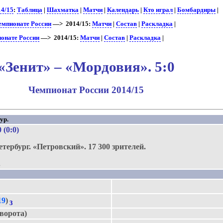
14/15
:
Таблица
|
Шахматка
|
Матчи
|
Календарь
|
Кто играл
|
Бомбардиры
|
чемпионате России
—> 2014/15:
Матчи
|
Состав
|
Раскладка
|
ионате России
—> 2014/15:
Матчи
|
Состав
|
Раскладка
|
«Зенит» – «Мордовия». 5:0
Чемпионат России 2014/15
ур.
0 (0:0)
етербург.
«Петровский».
17 300 зрителей.
.
19
)
3
 ворота)