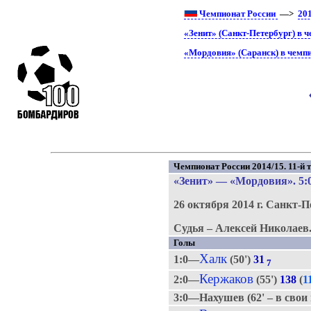
Чемпионат России
—>
20
«Зенит» (Санкт-Петербург) в 
«Мордовия» (Саранск) в чемп
Чемпионат России 2014/15. 11-й т
«Зенит»
—
«Мордовия»
. 5:
26 октября 2014 г.
Санкт-П
Судья – Алексей Николаев
Голы
Халк
1:0—
(50')
31
7
Кержаков
2:0—
(55')
138
(
1
3:0—Нахушев (62' – в свои