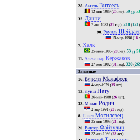
Витсель
Аксель
28.
59
5
12-янв-1989
(
25
лет).
10
Данни
35.
218
121
7-авг-1983
(
31
год).
(
Шейдае
Рамиль
90.
15-мар-1996
(
18
л
Халк
7.
53
5
25-июл-1986
(
28
лет).
11
Кержаков
Александр
11.
320
26
27-ноя-1982
(
31
год).
(
Запасные
Малафеев
Вячеслав
16.
4-мар-1979
(
35
лет).
Нету
Луиш
13.
26-май-1988
(
26
лет).
Родич
Милан
33.
2-апр-1991
(
23
года).
Могилевец
Павел
8.
25-янв-1993
(
21
год).
Файзулин
Виктор
20.
22-апр-1986
(
28
лет).
Тимощук