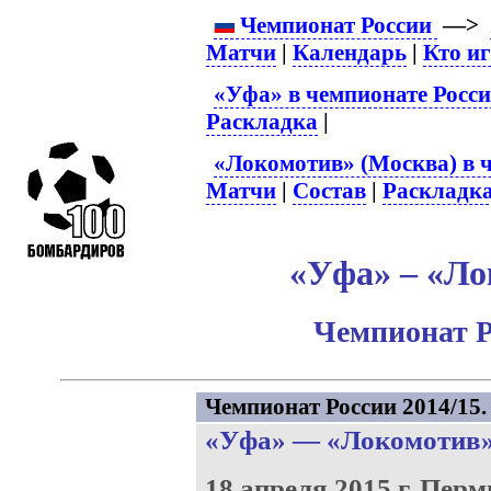
Чемпионат России
—>
Матчи
|
Календарь
|
Кто и
«Уфа» в чемпионате Росс
Раскладка
|
«Локомотив» (Москва) в 
Матчи
|
Состав
|
Раскладк
«Уфа» – «Ло
Чемпионат Р
Чемпионат России 2014/15. 
«Уфа»
—
«Локомотив
18 апреля 2015 г.
Перм