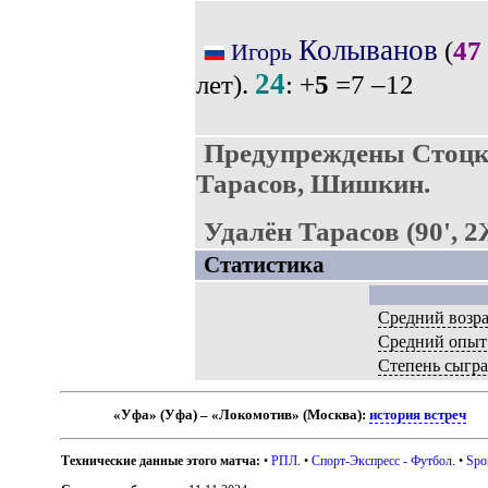
Колыванов
(
47
Игорь
24
лет).
: +
5
=7 –12
Предупреждены Стоцк
Тарасов, Шишкин.
Удалён Тарасов (90', 
Статистика
Средний возра
Средний опыт
Степень сыгр
«Уфа» (Уфа) – «Локомотив» (Москва):
история встреч
Технические данные этого матча:
•
РПЛ
. •
Спорт-Экспресс - Футбол
. •
Spo