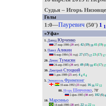
Судья – Игорь Низовце
Голы
Пауревич
1:0—
(50')
1
1
«Уфа»
Юрченко
Давид
1.
42
19
41
19
27-мар-1986
(
29
лет).
(
)
(
)
19
1
Аликин
Павел
3.
27
17
23
17
6-мар-1984
(
31
год).
(
)
(
)
17
17
Тумасян
Денис
20.
49
18
45
17
24-апр-1985
(
29
лет).
(
)
(
)
18
1
Стоцкий
Дмитрий
39.
4
4
1-дек-1989
(
25
лет).
4
4
Фримпонг
Эммануэль
5.
16
12
/
10-янв-1992
(
23
года).
16
12
Шевченко
, 78'
Игорь
88.
102
6
2-фев-1985
(
30
лет).
(
)
Марсиньо
10.
22
22
14-май-1986
(
28
лет).
22
22