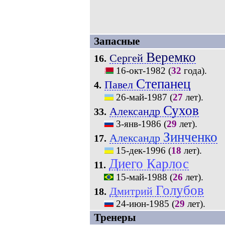
Запасные
Веремко
Сергей
16.
16-окт-1982
(
32
года).
Степанец
Павел
4.
26-май-1987
(
27
лет).
Сухов
Александр
33.
3-янв-1986
(
29
лет).
Зинченко
Александр
17.
15-дек-1996
(
18
лет).
Диего Карлос
11.
15-май-1988
(
26
лет).
Голубов
Дмитрий
18.
24-июн-1985
(
29
лет).
Тренеры