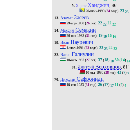
Ханджич
, 46'
Харис
9.
23
20-июн-1990
(
24
года).
23
Засеев
Азамат
13.
22
22
29-апр-1988
(
26
лет).
22
22
Семакин
Максим
14.
19
16
26-окт-1983
(
31
год).
19
16
Пауревич
Иван
19.
23
22
1-июл-1991
(
23
года).
23
22
Галиулин
Вагиз
22.
37
18
30
14
10-окт-1987
(
27
лет).
(
)
(
)
18
1
Верховцов
, 81'
Дмитрий
81.
43
7
10-окт-1986
(
28
лет).
(
)
7
Сафрониди
Николай
70.
26
17
11
4
10-сен-1983
(
31
год).
(
)
(
)
17
4