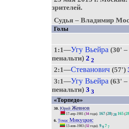
зрителей.
Судья – Владимир Мос
Голы
Угу Вьейра
1:1—
(30' –
пенальти)
2
2
Стеванович
2:1—
(57')
Угу Вьейра
3:1—
(63' –
пенальти)
3
3
«Торпедо»
Жевнов
Юрий
30.
167
28
165
2
17-апр-1981
(
34
года).
(
)
(
28
Микуцкис
Томас
6.
9
7
13-янв-1983
(
32
года).
9
7