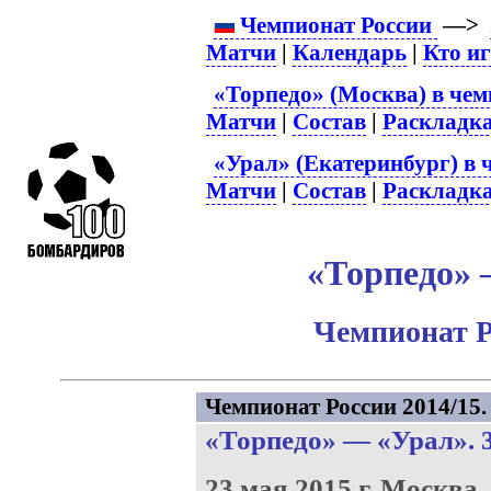
Чемпионат России
—>
Матчи
|
Календарь
|
Кто и
«Торпедо» (Москва) в чем
Матчи
|
Состав
|
Раскладк
«Урал» (Екатеринбург) в 
Матчи
|
Состав
|
Раскладк
«Торпедо» –
Чемпионат Р
Чемпионат России 2014/15. 
«Торпедо»
—
«Урал»
. 
23 мая 2015 г.
Москва.