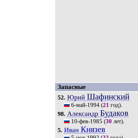
Запасные
Шафинский
Юрий
52.
6-май-1994
(
21
год).
Будаков
Александр
98.
10-фев-1985
(
30
лет).
Князев
Иван
5.
5-ноя-1992
(
22
года).