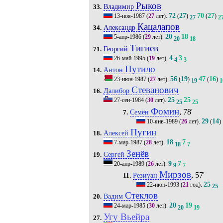
Рыков
Владимир
33.
72
27
70
27
13-ноя-1987
(
27
лет).
(
)
(
)
27
2
Кацалапов
Александр
34.
20
18
5-апр-1986
(
29
лет).
20
18
Тигиев
Георгий
71.
4
3
26-май-1995
(
19
лет).
4
3
Путило
Антон
14.
56
19
47
16
23-июн-1987
(
27
лет).
(
)
(
)
19
1
Стеванович
Далибор
16.
25
25
27-сен-1984
(
30
лет).
25
25
Фомин
, 78'
Семён
7.
29
14
10-янв-1989
(
26
лет).
(
)
Пугин
Алексей
18.
18
7
7-мар-1987
(
28
лет).
18
7
Зенёв
Сергей
19.
9
7
20-апр-1989
(
26
лет).
9
7
Мирзов
, 57'
Резиуан
11.
25
22-июн-1993
(
21
год).
25
Стеклов
Вадим
20.
20
19
24-мар-1985
(
30
лет).
20
19
Угу Вьейра
27.