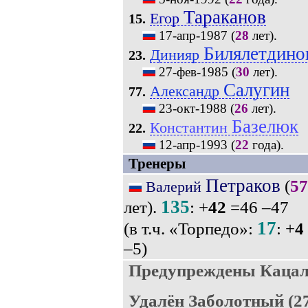
Тараканов
Егор
15.
17-апр-1987
(
28
лет).
Билялетдино
Динияр
23.
27-фев-1985
(
30
лет).
Салугин
Александр
77.
23-окт-1988
(
26
лет).
Базелюк
Константин
22.
12-апр-1993
(
22
года).
Тренеры
Петраков
(
57
Валерий
135
лет).
: +
42
=46 –47
17
(в т.ч. «Торпедо»:
: +
4
–5)
Предупреждены Кацал
Удалён Заболотный (27