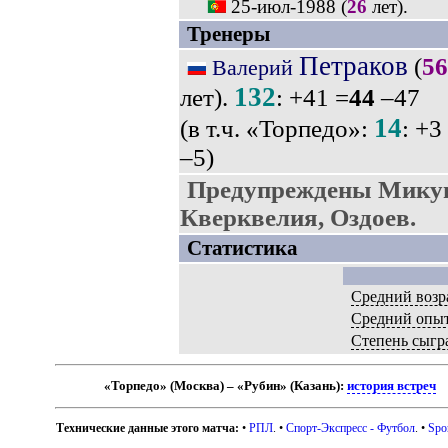
25-июл-1988
(
26
лет).
Тренеры
Петраков
(
56
Валерий
132
лет).
: +41 =
44
–47
14
(в т.ч. «Торпедо»:
: +3
–5)
Предупреждены Микуц
Кверквелия, Оздоев.
Статистика
Средний возр
Средний опы
Степень сыгр
«Торпедо» (Москва) – «Рубин» (Казань):
история встреч
Технические данные этого матча:
•
РПЛ
. •
Спорт-Экспресс - Футбол
. •
Spo