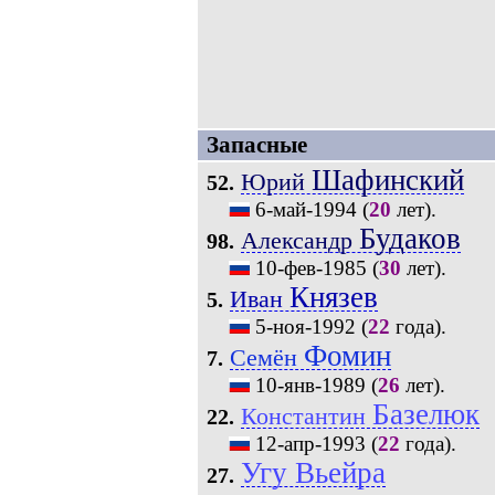
Запасные
Шафинский
Юрий
52.
6-май-1994
(
20
лет).
Будаков
Александр
98.
10-фев-1985
(
30
лет).
Князев
Иван
5.
5-ноя-1992
(
22
года).
Фомин
Семён
7.
10-янв-1989
(
26
лет).
Базелюк
Константин
22.
12-апр-1993
(
22
года).
Угу Вьейра
27.