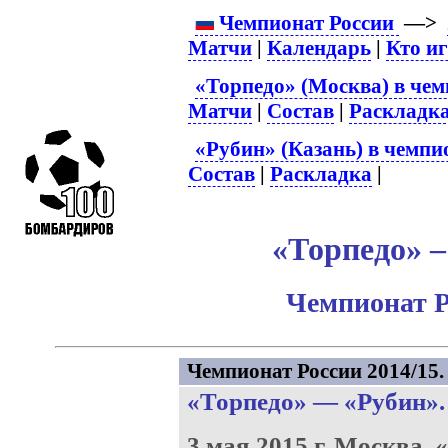
Чемпионат России
—>
Матчи
|
Календарь
|
Кто и
«Торпедо» (Москва) в чем
Матчи
|
Состав
|
Раскладк
«Рубин» (Казань) в чемпи
Состав
|
Раскладка
|
«Торпедо» –
Чемпионат Р
Чемпионат России 2014/15. 
«Торпедо»
—
«Рубин»
.
3 мая 2015 г.
Москва.
«