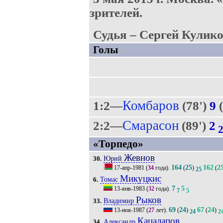
зрителей.
Судья – Сергей Кулико
Голы
Комбаров
1:2—
(78')
9
(
Смарасон
2:2—
(89')
2
«Торпедо»
Жевнов
Юрий
30.
164
25
162
2
17-апр-1981
(
34
года).
(
)
(
25
Микуцкис
Томас
6.
7
5
13-янв-1983
(
32
года).
7
5
Рыков
Владимир
33.
69
24
67
24
13-ноя-1987
(
27
лет).
(
)
(
)
24
2
Кацалапов
Александр
34.