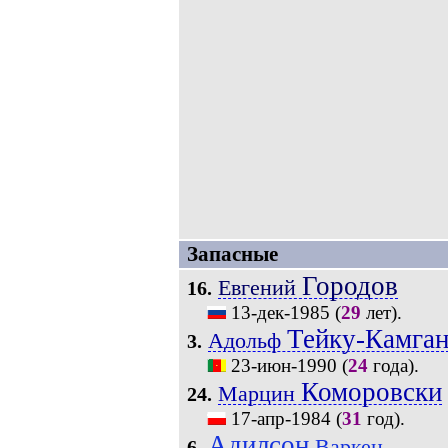
Запасные
Городов
Евгений
16.
13-дек-1985
(
29
лет).
Тейку-Камга
Адольф
3.
23-июн-1990
(
24
года).
Коморовски
Марцин
24.
17-апр-1984
(
31
год).
Адилсон
Варкен
6.