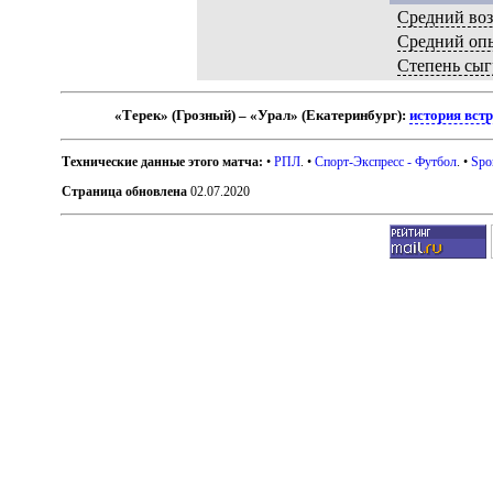
Средний воз
Средний оп
Степень сыг
«Терек» (Грозный) – «Урал» (Екатеринбург):
история вст
Технические данные этого матча:
•
РПЛ
. •
Спорт-Экспресс - Футбол
. •
Spo
Страница обновлена
02.07.2020