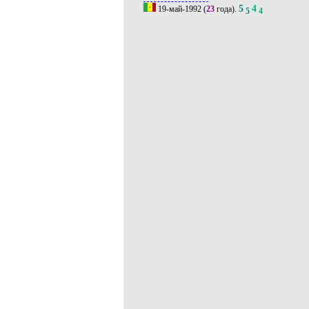
5
4
19-май-1992
(
23
года).
5
4