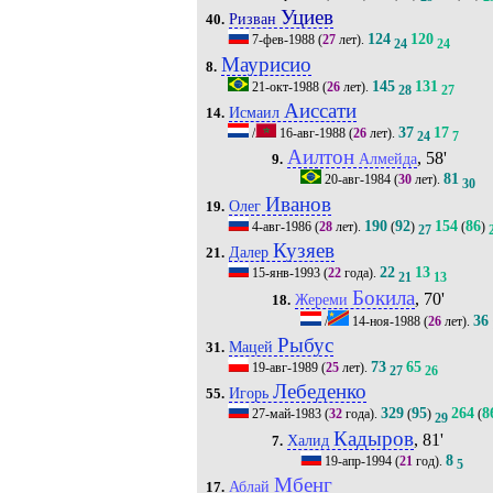
Уциев
Ризван
40.
124
120
7-фев-1988
(
27
лет).
24
24
Маурисио
8.
145
131
21-окт-1988
(
26
лет).
28
27
Аиссати
Исмаил
14.
37
17
/
16-авг-1988
(
26
лет).
24
7
Аилтон
, 58'
Алмейда
9.
81
20-авг-1984
(
30
лет).
30
Иванов
Олег
19.
190
92
154
86
4-авг-1986
(
28
лет).
(
)
(
)
27
Кузяев
Далер
21.
22
13
15-янв-1993
(
22
года).
21
13
Бокила
, 70'
Жереми
18.
36
/
14-ноя-1988
(
26
лет).
Рыбус
Мацей
31.
73
65
19-авг-1989
(
25
лет).
27
26
Лебеденко
Игорь
55.
329
95
264
8
27-май-1983
(
32
года).
(
)
(
29
Кадыров
, 81'
Халид
7.
8
19-апр-1994
(
21
год).
5
Мбенг
Аблай
17.