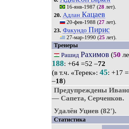
16-янв-1987
(
28
лет).
Кацаев
Адлан
20.
20-фев-1988
(
27
лет).
Пирис
Факундо
23.
27-мар-1990
(
25
лет).
Тренеры
Рахимов
(
50
ле
Рашид
188
: +64 =52 –
72
45
(в т.ч. «Терек»:
: +17 
–
18
)
Предупреждены Иванов
— Сапета, Серченков.
Удалён Уциев (82').
Статистика