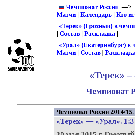
Чемпионат России
—>
Матчи
|
Календарь
|
Кто и
«Терек» (Грозный) в чемп
|
Состав
|
Раскладка
|
«Урал» (Екатеринбург) в 
Матчи
|
Состав
|
Раскладк
«Терек» – 
Чемпионат Р
Чемпионат России 2014/15. 
«Терек»
—
«Урал»
. 1:3
30 мая 2015 г.
Грозный