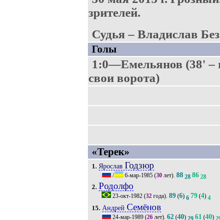
зрителей.
Судья – Владислав Без
Голы
1:0—Емельянов (38' – 
свои ворота)
«Терек»
Годзюр
Ярослав
1.
88
86
/
6-мар-1985
(
30
лет).
28
28
Родолфо
2.
89
6
79
4
23-окт-1982
(
32
года).
(
)
(
)
6
4
Семёнов
Андрей
15.
62
40
61
40
24-мар-1989
(
26
лет).
(
)
(
)
29
2