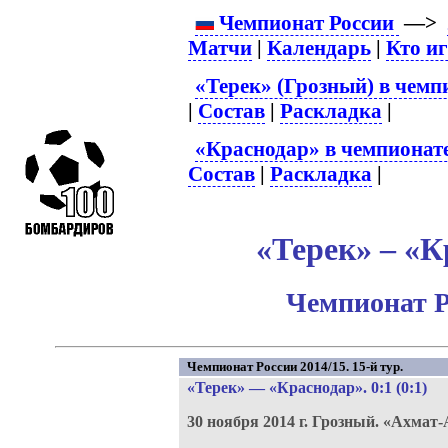
Чемпионат России
—>
Матчи
|
Календарь
|
Кто и
«Терек» (Грозный) в чемп
|
Состав
|
Раскладка
|
«Краснодар» в чемпионат
Состав
|
Раскладка
|
«Терек» – «К
Чемпионат Р
Чемпионат России 2014/15. 15-й тур.
«Терек»
—
«Краснодар»
. 0:1 (0:1)
30 ноября 2014 г.
Грозный.
«Ахмат-