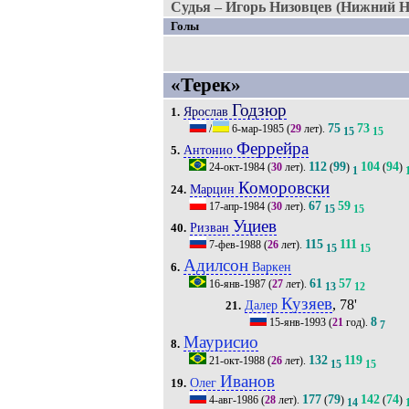
Судья – Игорь Низовцев (Нижний Н
Голы
«Терек»
Годзюр
Ярослав
1.
75
73
/
6-мар-1985
(
29
лет).
15
15
Феррейра
Антонио
5.
112
99
104
94
24-окт-1984
(
30
лет).
(
)
(
)
1
Коморовски
Марцин
24.
67
59
17-апр-1984
(
30
лет).
15
15
Уциев
Ризван
40.
115
111
7-фев-1988
(
26
лет).
15
15
Адилсон
Варкен
6.
61
57
16-янв-1987
(
27
лет).
13
12
Кузяев
, 78'
Далер
21.
8
15-янв-1993
(
21
год).
7
Маурисио
8.
132
119
21-окт-1988
(
26
лет).
15
15
Иванов
Олег
19.
177
79
142
74
4-авг-1986
(
28
лет).
(
)
(
)
14