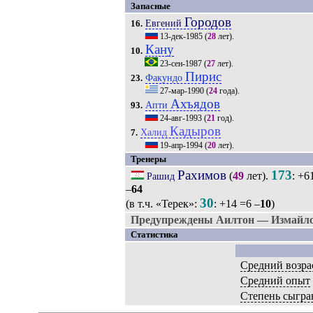
Запасные
Городов
Евгений
16.
13-дек-1985
(
28
лет).
Кану
10.
23-сен-1987
(
27
лет).
Пирис
Факундо
23.
27-мар-1990
(
24
года).
Ахъядов
Апти
93.
24-авг-1993
(
21
год).
Кадыров
Халид
7.
19-апр-1994
(
20
лет).
Тренеры
Рахимов
173
(
49
лет).
: +6
Рашид
–
64
30
(в т.ч. «Терек»:
: +14 =6 –
10
)
Предупреждены Аилтон — Измайлов
Статистика
Средний возра
Средний опыт
Степень сыгра