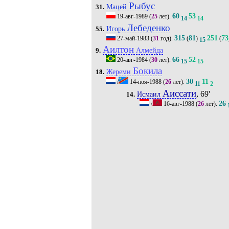
Рыбус
Мацей
31.
60
53
19-авг-1989
(
25
лет).
14
14
Лебеденко
Игорь
55.
315
81
251
73
27-май-1983
(
31
год).
(
)
(
15
Аилтон
Алмейда
9.
66
52
20-авг-1984
(
30
лет).
15
15
Бокила
Жереми
18.
30
11
/
14-ноя-1988
(
26
лет).
11
2
Аиссати
, 69'
Исмаил
14.
26
/
16-авг-1988
(
26
лет).