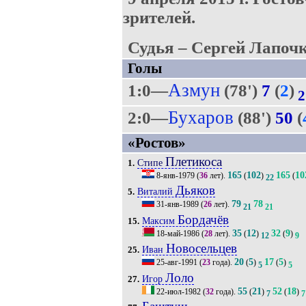
зрителей.
Судья – Сергей Лапочк
Голы
Азмун
1:0—
(78')
7
(
2
)
2
Бухаров
2:0—
(88')
50
(
«Ростов»
Плетикоса
Стипе
1.
165
102
165
10
8-янв-1979
(
36
лет).
(
)
(
22
Дьяков
Виталий
5.
79
78
31-янв-1989
(
26
лет).
21
21
Бордачёв
Максим
15.
35
12
32
9
18-май-1986
(
28
лет).
(
)
(
)
12
9
Новосельцев
Иван
25.
20
5
17
5
25-авг-1991
(
23
года).
(
)
(
)
5
5
Лоло
Игор
27.
55
21
52
18
22-июл-1982
(
32
года).
(
)
(
)
7
7