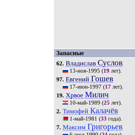
Запасные
Суслов
Владислав
62.
13-ноя-1995
(
19
лет).
Гошев
Евгений
97.
17-июн-1997
(
17
лет).
Милич
Хрвое
19.
10-май-1989
(
25
лет).
Калачёв
Тимофей
2.
1-май-1981
(
33
года).
Григорьев
Максим
7.
6-июл-1990
(
24
года).