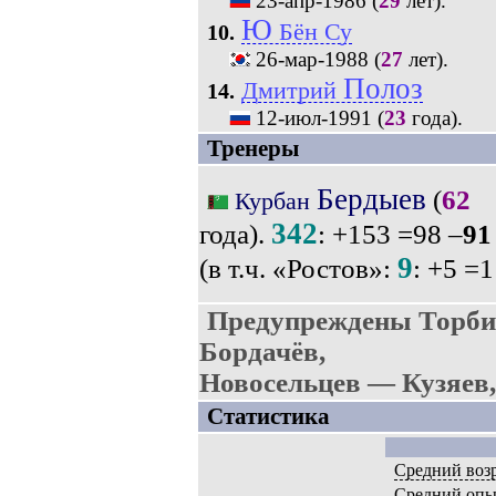
23-апр-1986
(
29
лет).
Ю
Бён Су
10.
26-мар-1988
(
27
лет).
Полоз
Дмитрий
14.
12-июл-1991
(
23
года).
Тренеры
Бердыев
(
62
Курбан
342
года).
: +153 =98 –
91
9
(в т.ч. «Ростов»:
: +5 =1
Предупреждены Торбин
Бордачёв,
Новосельцев — Кузяев,
Статистика
Средний воз
Средний опы