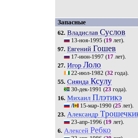
Запасные
Суслов
Владислав
62.
13-ноя-1995
(
19
лет).
Гошев
Евгений
97.
17-июн-1997
(
17
лет).
Лоло
Игор
27.
22-июл-1982
(
32
года).
Ксулу
Сиянда
55.
30-дек-1991
(
23
года).
Плэтикэ
Михаил
16.
/
15-мар-1990
(
25
лет).
Трошечки
Александр
23.
23-апр-1996
(
19
лет).
Ребко
Алексей
6.