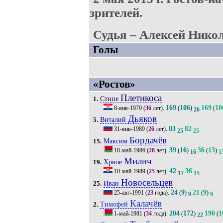
зрителей.
Судья – Алексей Никол
Голы
«Ростов»
Плетикоса
Стипе
1.
169
106
169
10
8-янв-1979
(
36
лет).
(
)
(
26
Дьяков
Виталий
5.
83
82
31-янв-1989
(
26
лет).
25
25
Бордачёв
Максим
15.
39
16
36
13
18-май-1986
(
28
лет).
(
)
(
)
16
1
Милич
Хрвое
19.
42
36
10-май-1989
(
25
лет).
17
15
Новосельцев
Иван
25.
24
9
21
9
25-авг-1991
(
23
года).
(
)
(
)
9
9
Калачёв
Тимофей
2.
204
172
190
1
1-май-1981
(
34
года).
(
)
(
22