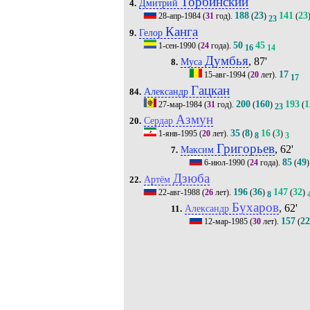
Торбинский
Дмитрий
4.
188
23
141
23
28-апр-1984
(
31
год).
(
)
(
23
Канга
Гелор
9.
50
45
1-сен-1990
(
24
года).
16
14
Думбья
, 87'
Муса
8.
17
15-авг-1994
(
20
лет).
17
Гацкан
Александр
84.
200
160
193
1
27-мар-1984
(
31
год).
(
)
(
23
Азмун
Сердар
20.
35
8
16
3
1-янв-1995
(
20
лет).
(
)
(
)
8
3
Григорьев
, 62'
Максим
7.
85
49
6-июл-1990
(
24
года).
(
)
Дзюба
Артём
22.
196
36
147
32
22-авг-1988
(
26
лет).
(
)
(
)
8
Бухаров
, 62'
Александр
11.
157
2
12-мар-1985
(
30
лет).
(