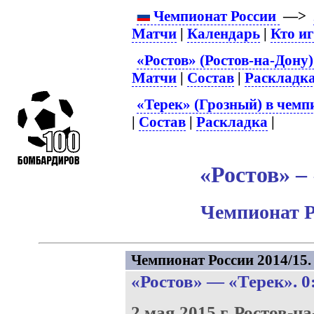
Чемпионат России
—>
Матчи
|
Календарь
|
Кто и
«Ростов» (Ростов-на-Дону)
Матчи
|
Состав
|
Раскладк
«Терек» (Грозный) в чемп
|
Состав
|
Раскладка
|
«Ростов» – 
Чемпионат Р
Чемпионат России 2014/15. 
«Ростов»
—
«Терек»
. 0
2 мая 2015 г.
Ростов-на