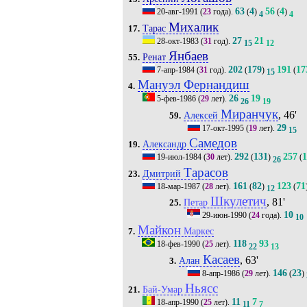
63
4
56
4
20-авг-1991
(
23
года).
(
)
(
)
4
4
Михалик
Тарас
17.
27
21
28-окт-1983
(
31
год).
15
12
Янбаев
Ренат
55.
202
179
191
17
7-апр-1984
(
31
год).
(
)
(
15
Мануэл Фернандиш
4.
26
19
5-фев-1986
(
29
лет).
26
19
Миранчук
, 46'
Алексей
59.
29
17-окт-1995
(
19
лет).
15
Самедов
Александр
19.
292
131
257
1
19-июл-1984
(
30
лет).
(
)
(
26
Тарасов
Дмитрий
23.
161
82
123
71
18-мар-1987
(
28
лет).
(
)
(
12
Шкулетич
, 81'
Петар
25.
10
29-июн-1990
(
24
года).
10
Майкон
Маркес
7.
118
93
18-фев-1990
(
25
лет).
22
13
Касаев
, 63'
Алан
3.
146
23
8-апр-1986
(
29
лет).
(
)
Ньясс
Бай-Умар
21.
11
7
18-апр-1990
(
25
лет).
11
7