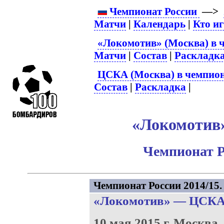
Чемпионат России
—>
Матчи
|
Календарь
|
Кто и
«Локомотив» (Москва) в 
Матчи
|
Состав
|
Раскладк
ЦСКА (Москва) в чемпион
Состав
|
Раскладка
|
«Локомотив»
Чемпионат Р
Чемпионат России 2014/15. 
«Локомотив»
—
ЦСК
10 мая 2015 г.
Москва.