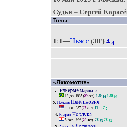
Судья – Сергей Карасё
Голы
Ньясс
1:1—
(38')
4
4
«Локомотив»
Гильерме
Маринато
1.
120
120
12-дек-1985
(
29
лет).
16
16
Пейчинович
Неманя
5.
11
7
4-ноя-1987
(
27
лет).
11
7
Чорлука
Ведран
14.
78
78
5-фев-1986
(
29
лет).
23
23
Логашов
Арсений
15.