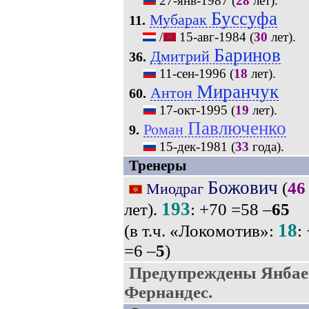
27-янв-1987
(
28
лет).
Буссуфа
Мубарак
11.
/
15-авг-1984
(
30
лет).
Баринов
Дмитрий
36.
11-сен-1996
(
18
лет).
Миранчук
Антон
60.
17-окт-1995
(
19
лет).
Павлюченко
Роман
9.
15-дек-1981
(
33
года).
Тренеры
Божович
(
46
Миодраг
193
лет).
: +70 =58 –
65
18
(в т.ч. «Локомотив»:
:
=6 –
5
)
Предупреждены Янбае
Фернандес.