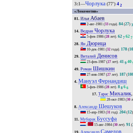
Чорлука
3:1—
(77')
4
2
«Локомотив»
Абаев
Илья
81.
84
27
2-авг-1981
(
33
года).
(
)
Чорлука
Ведран
14.
62
62
5-фев-1986
(
28
лет).
7
7
Дюрица
Ян
28.
178
1
10-дек-1981
(
32
года).
(
Денисов
Виталий
29.
41
40
23-фев-1987
(
27
лет).
9
Шишкин
Роман
49.
187
10
27-янв-1987
(
27
лет).
(
Мануэл Фернандиш
4.
8
6
5-фев-1986
(
28
лет).
8
6
Михалик
,
Тарас
17.
28-окт-1983
(
30
л
Шешуков
Александр
8.
204
12
15-апр-1983
(
31
год).
(
Буссуфа
Мубарак
11.
91
/
15-авг-1984
(
30
лет).
(
Самедов
Александр
19.