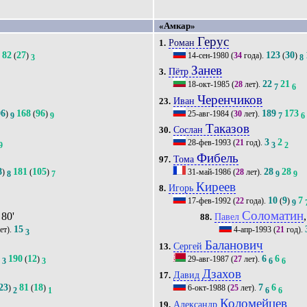
«Амкар»
Герус
Роман
1.
82
27
123
30
(
)
14-сен-1980
(
34
года).
(
)
3
3
8
Занев
Пётр
3.
22
21
18-окт-1985
(
28
лет).
7
6
Черенчиков
Иван
23.
06
168
96
189
173
)
(
)
25-авг-1984
(
30
лет).
9
9
7
6
Таказов
Сослан
30.
3
2
28-фев-1993
(
21
год).
9
3
2
Фибель
Тома
97.
8
181
105
28
28
)
(
)
31-май-1986
(
28
лет).
8
7
9
9
Киреев
Игорь
8.
10
9
7
17-фев-1992
(
22
года).
(
)
9
Соломатин
 80'
Павел
88.
15
ет).
4-апр-1993
(
21
год).
3
Баланович
Сергей
13.
190
12
6
6
)
(
)
29-авг-1987
(
27
лет).
3
3
6
6
Дзахов
Давид
17.
23
81
18
7
6
)
(
)
6-окт-1988
(
25
лет).
2
1
6
6
Коломейцев
Александр
19.