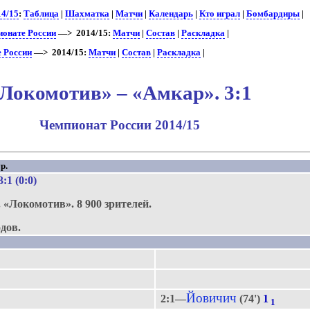
14/15
:
Таблица
|
Шахматка
|
Матчи
|
Календарь
|
Кто играл
|
Бомбардиры
|
ионате России
—> 2014/15:
Матчи
|
Состав
|
Раскладка
|
е России
—> 2014/15:
Матчи
|
Состав
|
Раскладка
|
Локомотив» – «Амкар». 3:1
Чемпионат России 2014/15
р.
 3:1 (0:0)
.
«Локомотив».
8 900 зрителей.
дов.
Йовичич
2:1—
(74')
1
1