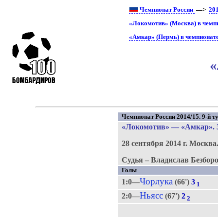
Чемпионат России
—>
20
«Локомотив» (Москва) в чемп
«Амкар» (Пермь) в чемпионат
«
Чемпионат России 2014/15. 9-й ту
«Локомотив»
—
«Амкар»
.
28 сентября 2014 г.
Москва
Судья – Владислав Безборо
Голы
Чорлука
1:0—
(66')
3
1
Ньясс
2:0—
(67')
2
2