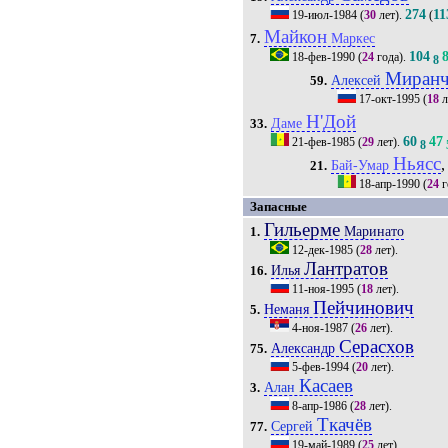
274
11
19-июл-1984
(
30
лет).
(
Майкон
Маркес
7.
104
18-фев-1990
(
24
года).
8
Миран
Алексей
59.
17-окт-1995
(
18
л
Н'Дой
Даме
33.
60
47
21-фев-1985
(
29
лет).
8
Ньясс
,
Бай-Умар
21.
18-апр-1990
(
24
г
Запасные
Гильерме
Маринато
1.
12-дек-1985
(
28
лет).
Лантратов
Илья
16.
11-ноя-1995
(
18
лет).
Пейчинович
Неманя
5.
4-ноя-1987
(
26
лет).
Серасхов
Александр
75.
5-фев-1994
(
20
лет).
Касаев
Алан
3.
8-апр-1986
(
28
лет).
Ткачёв
Сергей
77.
19-май-1989
(
25
лет).