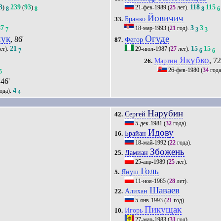
3
239
93
118
115
)
(
)
21-фев-1989
(
25
лет).
8
8
8
6
Йовичич
Бранко
33.
87
3
3
18-мар-1993
(
21
год).
7
3
3
чук
Огуде
, 86'
Фегор
87.
21
15
15
ет).
29-июл-1987
(
27
лет).
7
6
6
Якубко
, 72
Мартин
26.
26-фев-1980
(
34
года
5
 46'
4
ода).
4
Нарубин
Сергей
42.
5-дек-1981
(
32
года).
Идову
Брайан
16.
18-май-1992
(
22
года).
Збожень
Дамиан
25.
25-апр-1989
(
25
лет).
Голь
Януш
5.
11-ноя-1985
(
28
лет).
Шаваев
Алихан
22.
5-янв-1993
(
21
год).
Пикущак
Игорь
10.
27-мар-1983
(
31
год).