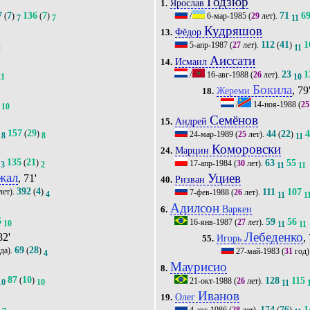
Годзюр
Ярослав
1.
7
7
136
7
71
6
(
)
(
)
/
6-мар-1985
(
29
лет).
7
7
11
Кудряшов
Фёдор
13.
112
41
1
5-апр-1987
(
27
лет).
(
)
2
11
Аиссати
Исмаил
14.
23
1
/
16-авг-1988
(
26
лет).
11
10
Бокила
, 79
Жереми
18.
/
14-ноя-1988
(
25
10
Семёнов
Андрей
15.
157
29
44
22
(
)
24-мар-1989
(
25
лет).
(
)
8
8
11
Коморовски
Марцин
24.
135
21
63
55
(
)
17-апр-1984
(
30
лет).
3
2
11
11
жал
Уциев
, 71'
Ризван
40.
392
4
111
107
лет).
(
)
7-фев-1988
(
26
лет).
4
11
1
Адилсон
Варкен
6.
5
59
56
16-янв-1987
(
27
лет).
10
11
11
Лебеденко
82'
,
Игорь
55.
69
28
да).
(
)
27-май-1983
(
31
год)
4
Маурисио
8.
87
10
128
115
(
)
21-окт-1988
(
26
лет).
10
10
11
Иванов
Олег
19.
3
174
76
1
4-авг-1986
(
28
лет).
(
)