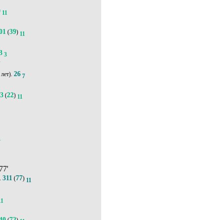
9
11
01
39
(
)
11
3
3
'
26
лет).
7
43
22
(
)
11
1
 77'
311
77
.
(
)
11
11
40
72
(
)