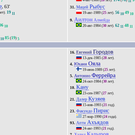
7
11
е
Рыбус
, 63'
Мацей
31.
19
56
49
ет).
19-авг-1989
(
25
лет).
11
10
10
Аилтон
Алмейда
9.
06
62
48
20-авг-1984
(
30
лет).
10
11
11
85
19
(
)
10
5
Городов
Евгений
16.
13-дек-1985
(
28
лет).
Ояла
Юхани
4.
19-июн-1989
(
25
лет).
Феррейра
Антонио
5.
24-окт-1984
(
30
лет).
Кану
10.
23-сен-1987
(
27
лет).
Кузяев
Далер
21.
15-янв-1993
(
21
год).
Пирис
Факундо
23.
27-мар-1990
(
24
года).
Ахъядов
Апти
93.
24-авг-1993
(
21
год).
Кадыров
Халид
7.