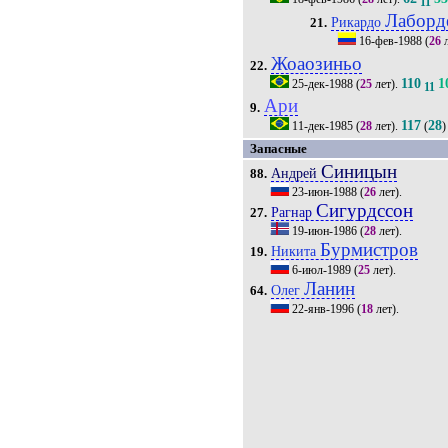
11
Лаборд
Рикардо
21.
16-фев-1988
(
26
л
Жоаозиньо
22.
110
1
25-дек-1988
(
25
лет).
11
Ари
9.
117
28
11-дек-1985
(
28
лет).
(
)
Запасные
Синицын
Андрей
88.
23-июн-1988
(
26
лет).
Сигурдссон
Рагнар
27.
19-июн-1986
(
28
лет).
Бурмистров
Никита
19.
6-июл-1989
(
25
лет).
Ланин
Олег
64.
22-янв-1996
(
18
лет).