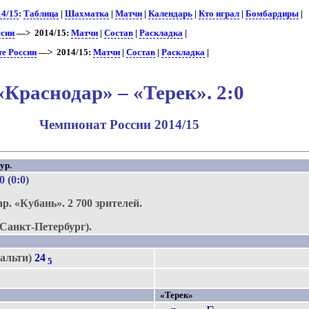
14/15
:
Таблица
|
Шахматка
|
Матчи
|
Календарь
|
Кто играл
|
Бомбардиры
|
ссии
—> 2014/15:
Матчи
|
Состав
|
Раскладка
|
те России
—> 2014/15:
Матчи
|
Состав
|
Раскладка
|
«Краснодар» – «Терек». 2:0
Чемпионат России 2014/15
ур.
:0 (0:0)
ар.
«Кубань».
2 700 зрителей.
Санкт-Петербург).
нальти)
24
5
«Терек»