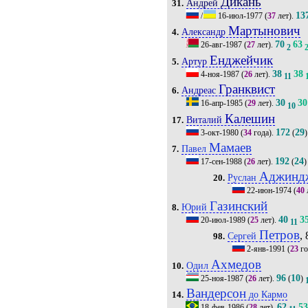
Дикань
Андрей
31.
13
/
16-июл-1977
(
37
лет).
Мартынович
Александр
4.
70
63
26-авг-1987
(
27
лет).
2
Енджейчик
Артур
5.
38
38
4-ноя-1987
(
26
лет).
11
Гранквист
Андреас
6.
30
30
16-апр-1985
(
29
лет).
10
Калешин
Виталий
17.
172
29
3-окт-1980
(
34
года).
(
)
Мамаев
Павел
7.
192
24
17-сен-1988
(
26
лет).
(
)
Аджинд
Руслан
20.
22-июн-1974
(
40
Газинский
Юрий
8.
40
3
20-июл-1989
(
25
лет).
11
Петров
, 
Сергей
98.
2-янв-1991
(
23
го
Ахмедов
Одил
10.
96
10
25-ноя-1987
(
26
лет).
(
)
Вандерсон
до Кармо
14.
62
5
18-фев-1986
(
28
лет).