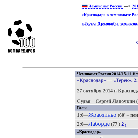
Чемпионат России
—>
20
«Краснодар» в чемпионате Ро
«Терек» (Грозный) в чемпиона
Чемпионат России 2014/15. 11-й т
«Краснодар»
—
«Терек»
. 2
27 октября 2014 г.
Краснод
Судья – Сергей Лапочкин (
Голы
Жоаозиньо
1:0—
(60' – пе
Лаборде
2:0—
(77')
2
1
«Краснодар»