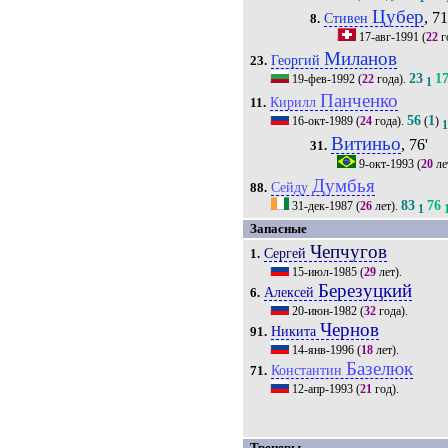
Цубер
, 71
Стивен
8.
17-авг-1991
(
22
г
Миланов
Георгий
23.
23
1
19-фев-1992
(
22
года).
1
Панченко
Кирилл
11.
56
1
16-окт-1989
(
24
года).
(
)
Витиньо
, 76'
31.
9-окт-1993
(
20
ле
Думбья
Сейду
88.
83
76
31-дек-1987
(
26
лет).
1
Запасные
Чепчугов
Сергей
1.
15-июл-1985
(
29
лет).
Березуцкий
Алексей
6.
20-июн-1982
(
32
года).
Чернов
Никита
91.
14-янв-1996
(
18
лет).
Базелюк
Константин
71.
12-апр-1993
(
21
год).
Тренеры