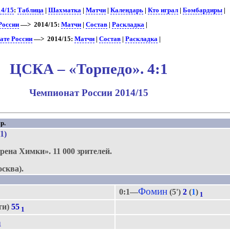
14/15
:
Таблица
|
Шахматка
|
Матчи
|
Календарь
|
Кто играл
|
Бомбардиры
|
России
—> 2014/15:
Матчи
|
Состав
|
Раскладка
|
ате России
—> 2014/15:
Матчи
|
Состав
|
Раскладка
|
ЦСКА – «Торпедо». 4:1
Чемпионат России 2014/15
р.
:1)
рена Химки».
11 000 зрителей.
сква).
Фомин
0:1—
(5')
2
(
1
)
1
ти)
55
1
1