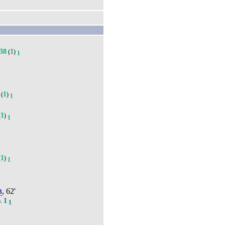
38
1
(
)
1
1
(
)
1
1
(
)
1
1
(
)
1
в
, 62'
1
).
1