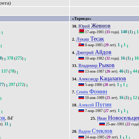
рота)
«Торпедо»
Жевнов
Юрий
30.
8
140
1
1
17-апр-1981
(
33
года).
(
)
1
1
Тесак
Лукаш
2.
1
1
8-мар-1985
(
29
лет).
1
1
1
Айдов
Дмитрий
4.
8
378
275
16
1
16
)
(
)
10-апр-1982
(
32
года).
(
)
1
1
1
Рыков
Владимир
33.
137
78
46
1
44
(
)
13-ноя-1987
(
26
лет).
(
)
1
1
1
Кацалапов
Александр
34.
77
297
272
1
1
)
(
)
5-апр-1986
(
28
лет).
1
1
1
1
Фомин
Семён
7.
16
1
12
10-янв-1989
(
25
лет).
(
)
1
1
Пугин
Алексей
18.
8
1
1
7-мар-1987
(
27
лет).
1
1
1
ов
Новосельце
, 84'
Иван
25.
11
т).
25-авг-1991
(
22
года
1
Стеклов
Вадим
20.
1
1
24-мар-1985
(
29
лет).
1
1
1