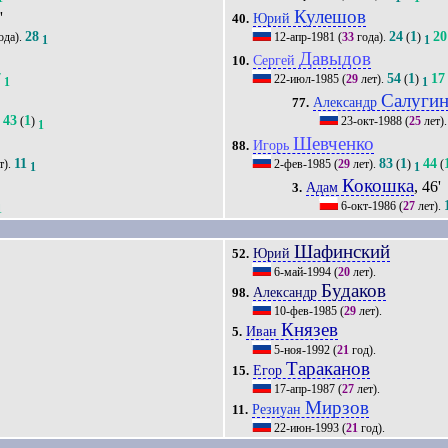
Кулешов
'
Юрий
40.
28
24
1
20
ода).
12-апр-1981
(
33
года).
(
)
1
1
Давыдов
Сергей
10.
7
54
1
17
22-июл-1985
(
29
лет).
(
)
1
1
Салуги
Александр
77.
43
1
(
)
23-окт-1988
(
25
лет)
1
1
Шевченко
Игорь
88.
11
83
1
44
т).
2-фев-1985
(
29
лет).
(
)
(
1
1
Кокошка
, 46'
Адам
3.
6-окт-1986
(
27
лет).
1
Шафинский
Юрий
52.
6-май-1994
(
20
лет).
Будаков
Александр
98.
10-фев-1985
(
29
лет).
Князев
Иван
5.
5-ноя-1992
(
21
год).
Тараканов
Егор
15.
17-апр-1987
(
27
лет).
Мирзов
Резиуан
11.
22-июн-1993
(
21
год).