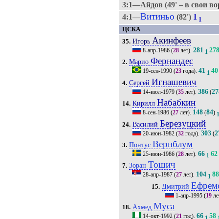
3:1—Айдов (49' – в свои во
Витиньо
4:1—
(82')
1
1
ЦСКА
Акинфеев
Игорь
35.
281
27
8-апр-1986
(
28
лет).
1
Фернандес
Марио
2.
41
40
19-сен-1990
(
23
года).
1
Игнашевич
Сергей
4.
386
27
14-июл-1979
(
35
лет).
(
Набабкин
Кирилл
14.
148
84
8-сен-1986
(
27
лет).
(
)
Березуцкий
Василий
24.
303
2
20-июн-1982
(
32
года).
(
Вернблум
Понтус
3.
66
62
25-июн-1986
(
28
лет).
1
Тошич
Зоран
7.
104
8
28-апр-1987
(
27
лет).
1
Ефрем
Дмитрий
15.
1-апр-1995
(
19
ле
Муса
Ахмед
18.
66
58
14-окт-1992
(
21
год).
1