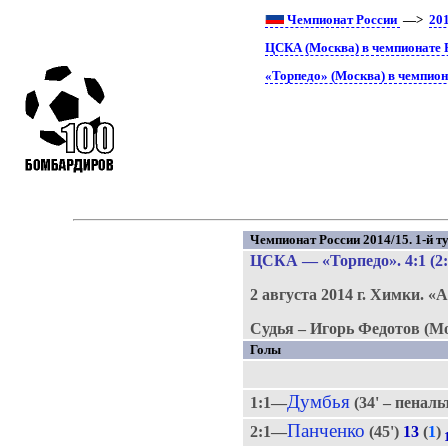
Чемпионат России
—>
20
ЦСКА (Москва) в чемпионате 
«Торпедо» (Москва) в чемпион
Чемпионат России 2014/15. 1-й ту
ЦСКА
—
«Торпедо»
. 4:1 (2
2 августа 2014 г.
Химки.
«А
Судья – Игорь Федотов (Мо
Голы
Думбья
1:1—
(34' – пеналь
Панченко
2:1—
(45')
13
(
1
)