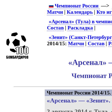
Чемпионат России
—>
Матчи
|
Календарь
|
Кто и
«Арсенал» (Тула) в чемпи
Состав
|
Раскладка
|
«Зенит» (Санкт-Петербург
2014/15:
Матчи
|
Состав
|
Р
«Арсенал» –
Чемпионат Р
Чемпионат России 2014/15. 
«Арсенал»
—
«Зенит»
.
2 августа 2014 г.
Тула.