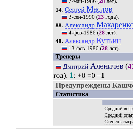
7-май-1986
(
28
лет).
Маслов
Сергей
14.
3-сен-1990
(
23
года).
Макаренк
Александр
88.
4-фев-1986
(
28
лет).
Кутьин
Александр
48.
13-фев-1986
(
28
лет).
Тренеры
Аленичев
(
4
Дмитрий
1
год).
: +0 =0 –
1
Предупреждены Кашче
Статистика
Средний возр
Средний опы
Степень сыгр