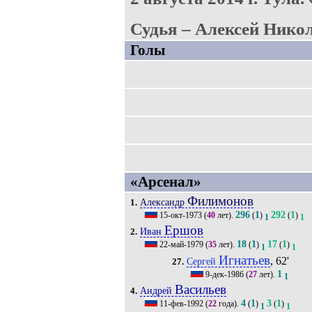
Судья – Алексей Никол
Голы
«Арсенал»
Филимонов
Александр
1.
296
1
292
1
15-окт-1973
(
40
лет).
(
)
(
)
1
1
Ершов
Иван
2.
18
1
17
1
22-май-1979
(
35
лет).
(
)
(
)
1
1
Игнатьев
, 62'
Сергей
27.
1
9-дек-1986
(
27
лет).
1
Васильев
Андрей
4.
4
1
3
1
11-фев-1992
(
22
года).
(
)
(
)
1
1