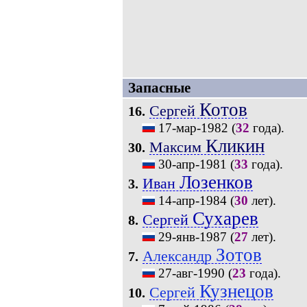
Запасные
Котов
Сергей
16.
17-мар-1982
(
32
года).
Кликин
Максим
30.
30-апр-1981
(
33
года).
Лозенков
Иван
3.
14-апр-1984
(
30
лет).
Сухарев
Сергей
8.
29-янв-1987
(
27
лет).
Зотов
Александр
7.
27-авг-1990
(
23
года).
Кузнецов
Сергей
10.