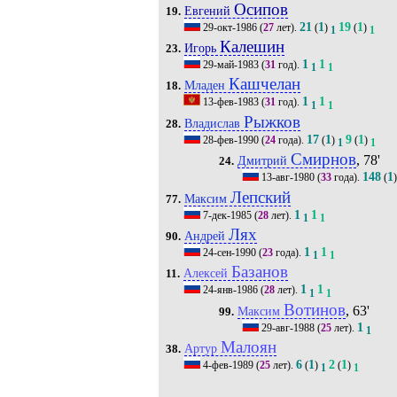
Осипов
Евгений
19.
21
1
19
1
29-окт-1986
(
27
лет).
(
)
(
)
1
1
Калешин
Игорь
23.
1
1
29-май-1983
(
31
год).
1
1
Кашчелан
Младен
18.
1
1
13-фев-1983
(
31
год).
1
1
Рыжков
Владислав
28.
17
1
9
1
28-фев-1990
(
24
года).
(
)
(
)
1
1
Смирнов
, 78'
Дмитрий
24.
148
1
13-авг-1980
(
33
года).
(
Лепский
Максим
77.
1
1
7-дек-1985
(
28
лет).
1
1
Лях
Андрей
90.
1
1
24-сен-1990
(
23
года).
1
1
Базанов
Алексей
11.
1
1
24-янв-1986
(
28
лет).
1
1
Вотинов
, 63'
Максим
99.
1
29-авг-1988
(
25
лет).
1
Малоян
Артур
38.
6
1
2
1
4-фев-1989
(
25
лет).
(
)
(
)
1
1