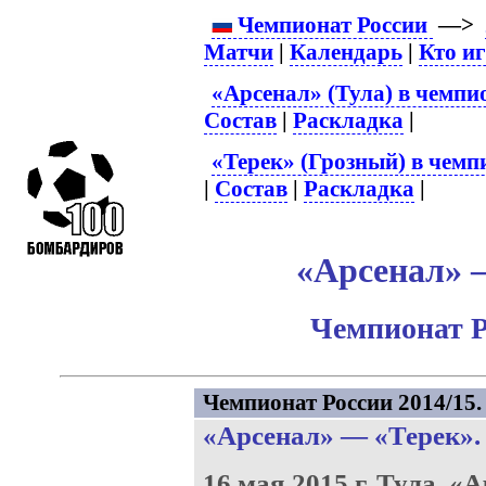
Чемпионат России
—>
Матчи
|
Календарь
|
Кто и
«Арсенал» (Тула) в чемпи
Состав
|
Раскладка
|
«Терек» (Грозный) в чемп
|
Состав
|
Раскладка
|
«Арсенал» –
Чемпионат Р
Чемпионат России 2014/15. 
«Арсенал»
—
«Терек»
.
16 мая 2015 г.
Тула.
«А