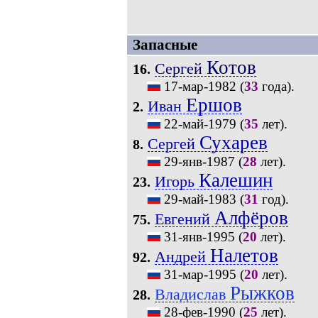
Запасные
Котов
Сергей
16.
17-мар-1982
(
33
года).
Ершов
Иван
2.
22-май-1979
(
35
лет).
Сухарев
Сергей
8.
29-янв-1987
(
28
лет).
Калешин
Игорь
23.
29-май-1983
(
31
год).
Алфёров
Евгений
75.
31-янв-1995
(
20
лет).
Налетов
Андрей
92.
31-мар-1995
(
20
лет).
Рыжков
Владислав
28.
28-фев-1990
(
25
лет).