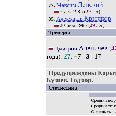
Лепский
Максим
77.
7-дек-1985
(
29
лет).
Крючков
Александр
85.
20-июл-1985
(
29
лет).
Тренеры
Аленичев
(
4
Дмитрий
27
года).
: +7 =
3
–17
Предупреждены Корыт
Кузяев, Годзюр.
Статистика
Средний возр
Средний опы
Степень сыгр