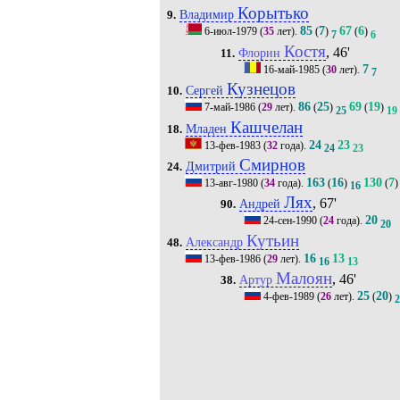
Корытько
Владимир
9.
85
7
67
6
6-июл-1979
(
35
лет).
(
)
(
)
7
6
Костя
, 46'
Флорин
11.
7
16-май-1985
(
30
лет).
7
Кузнецов
Сергей
10.
86
25
69
19
7-май-1986
(
29
лет).
(
)
(
)
25
19
Кашчелан
Младен
18.
24
23
13-фев-1983
(
32
года).
24
23
Смирнов
Дмитрий
24.
163
16
130
7
13-авг-1980
(
34
года).
(
)
(
)
16
Лях
, 67'
Андрей
90.
20
24-сен-1990
(
24
года).
20
Кутьин
Александр
48.
16
13
13-фев-1986
(
29
лет).
16
13
Малоян
, 46'
Артур
38.
25
20
4-фев-1989
(
26
лет).
(
)