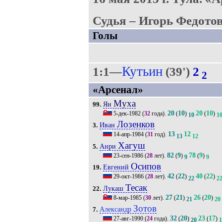
Судья – Игорь Федотов
Голы
Кутьин
1:1—
(39')
2
2
«Арсенал»
Муха
Ян
99.
20
10
20
10
5-дек-1982
(
32
года).
(
)
(
)
10
1
Лозенков
Иван
3.
13
12
14-апр-1984
(
31
год).
13
12
Хагуш
Анри
5.
82
9
78
9
23-сен-1986
(
28
лет).
(
)
(
)
9
9
Осипов
Евгений
19.
42
22
40
22
29-окт-1986
(
28
лет).
(
)
(
)
22
2
Тесак
Лукаш
22.
27
21
26
20
8-мар-1985
(
30
лет).
(
)
(
)
21
20
Зотов
Александр
7.
32
20
23
17
27-авг-1990
(
24
года).
(
)
(
)
20
1