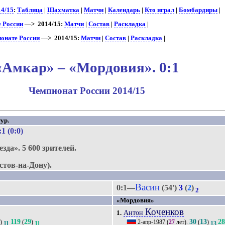
14/15
:
Таблица
|
Шахматка
|
Матчи
|
Календарь
|
Кто играл
|
Бомбардиры
|
е России
—> 2014/15:
Матчи
|
Состав
|
Раскладка
|
ионате России
—> 2014/15:
Матчи
|
Состав
|
Раскладка
|
«Амкар» – «Мордовия». 0:1
Чемпионат России 2014/15
ур.
:1 (0:0)
езда».
5 600 зрителей.
стов-на-Дону).
Васин
0:1—
(54')
3
(
2
)
2
«Мордовия»
Коченков
Антон
1.
3
119
29
30
13
2
)
(
)
2-апр-1987
(
27
лет).
(
)
11
11
13