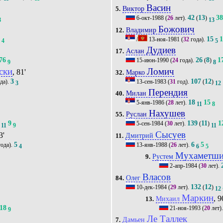
Васин
Виктор
5.
42
13
3
6-окт-1988
(
26
лет).
(
)
8
13
Божович
Владимир
12.
0
15
/
13-ноя-1981
(
32
года).
4
5
Дудиев
Аслан
17.
76
26
8
1
15-июн-1990
(
24
года).
(
)
9
8
ски
Ломич
, 81'
Марко
32.
3
107
12
да).
13-сен-1983
(
31
год).
(
)
3
12
Перендия
Милан
40.
18
15
5-янв-1986
(
28
лет).
11
8
Нахушев
Руслан
55.
9
139
11
1
5-сен-1984
(
30
лет).
(
)
11
9
11
Сысуев
3'
Дмитрий
11.
5
6
5
ода).
13-янв-1988
(
26
лет).
4
6
5
Мухаметш
Рустем
9.
2-апр-1984
(
30
лет).
Власов
Олег
84.
132
12
10-дек-1984
(
29
лет).
(
)
12
Маркин
, 9
Михаил
13.
18
21-ноя-1993
(
20
лет)
9
Ле Таллек
Дамьен
7.