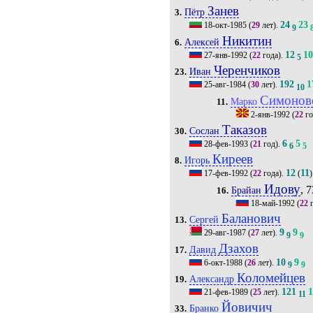
Занев
Пётр
3.
24
23
18-окт-1985
(
29
лет).
9
Никитин
Алексей
6.
12
1
27-янв-1992
(
22
года).
5
Черенчиков
Иван
23.
192
1
25-авг-1984
(
30
лет).
10
Симонов
Марко
11.
2-янв-1992
(
22
го
Таказов
Сослан
30.
6
5
28-фев-1993
(
21
год).
6
5
Киреев
Игорь
8.
12
11
17-фев-1992
(
22
года).
(
)
Идову
, 7
Брайан
16.
18-май-1992
(
22
г
Баланович
Сергей
13.
9
9
29-авг-1987
(
27
лет).
9
9
Дзахов
Давид
17.
10
9
6-окт-1988
(
26
лет).
9
9
Коломейцев
Александр
19.
121
1
21-фев-1989
(
25
лет).
11
Йовичич
Бранко
33.