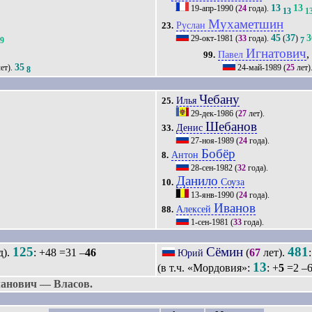
13
13
19-апр-1990
(
24
года).
13
1
Мухаметшин
Руслан
23.
45
37
3
29-окт-1981
(
33
года).
(
)
9
7
Игнатович
,
Павел
99.
35
ет).
24-май-1989
(
25
лет)
8
Чебану
Илья
25.
29-дек-1986
(
27
лет).
Шебанов
Денис
33.
27-ноя-1989
(
24
года).
Бобёр
Антон
8.
28-сен-1982
(
32
года).
Данило
Соуза
10.
13-янв-1990
(
24
года).
Иванов
Алексей
88.
1-сен-1981
(
33
года).
125
Сёмин
481
д).
: +48 =31 –
46
(
67
лет).
Юрий
13
(в т.ч. «Мордовия»:
: +
5
=2 –6
ланович — Власов.