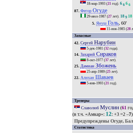
6
6
18-мар-1993
(
21
год).
6
6
Огуде
Фегор
87.
18
18
29-июл-1987
(
27
лет).
9
Голь
, 60'
Януш
5.
11-ноя-1985
(
28
л
Запасные
Нарубин
Сергей
42.
5-дек-1981
(
32
года).
Сираков
Захарий
14.
8-окт-1977
(
37
лет).
Збожень
Дамиан
25.
25-апр-1989
(
25
лет).
Шаваев
Алихан
22.
5-янв-1993
(
21
год).
Тренеры
Муслин
(
61
го
Славолюб
12
(в т.ч. «Амкар»:
: +3 =2 –
7
)
Предупреждены Огуде, Ба
Статистика