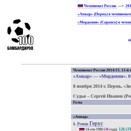
Чемпионат России
—>
20
«Амкар» (Пермь) в чемпионат
«Мордовия» (Саранск) в чемп
Чемпионат России 2014/15. 13-й т
«Амкар»
—
«Мордовия»
. 0
8 ноября 2014 г.
Пермь.
«Зв
Судья – Сергей Иванов (Ро
Голы
«Амкар»
Герус
Роман
1.
126
3
14-сен-1980
(
34
года).
(