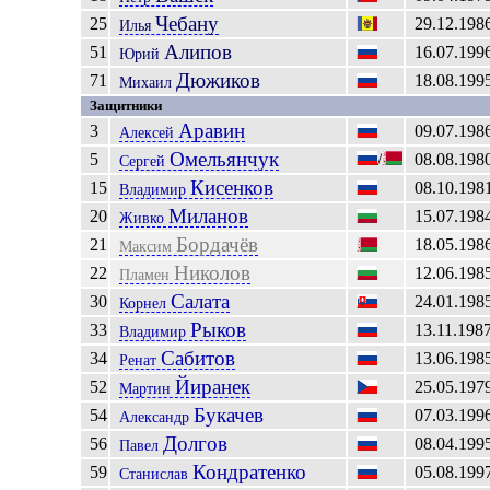
Чебану
25
29.12.198
Илья
Алипов
51
16.07.199
Юрий
Дюжиков
71
18.08.199
Михаил
Защитники
Аравин
3
09.07.198
Алексей
Омельянчук
5
/
08.08.198
Сергей
Кисенков
15
08.10.198
Владимир
Миланов
20
15.07.198
Живко
Бордачёв
21
18.05.198
Максим
Николов
22
12.06.198
Пламен
Салата
30
24.01.198
Корнел
Рыков
33
13.11.198
Владимир
Сабитов
34
13.06.198
Ренат
Йиранек
52
25.05.197
Мартин
Букачев
54
07.03.199
Александр
Долгов
56
08.04.199
Павел
Кондратенко
59
05.08.199
Станислав