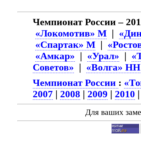
Чемпионат России – 201
«Локомотив» М
|
«Ди
«Спартак» М
|
«Росто
«Амкар»
|
«Урал»
|
«
Советов»
|
«Волга» НН
Чемпионат России
:
«То
2007
|
2008
|
2009
|
2010
Для ваших зам