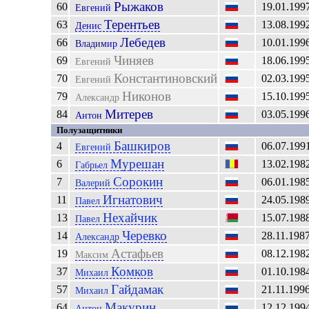
Рыжаков
60
19.01.199
Евгений
Терентьев
63
13.08.199
Денис
Лебедев
66
10.01.199
Владимир
Чиняев
69
18.06.199
Евгений
Константиновский
70
02.03.199
Евгений
Никонов
79
15.10.199
Александр
Митерев
84
03.05.199
Антон
Полузащитники
Башкиров
4
06.07.199
Евгений
Мурешан
6
13.02.198
Габрьел
Сорокин
7
06.01.198
Валерий
Игнатович
11
24.05.198
Павел
Нехайчик
13
15.07.198
Павел
Черевко
14
28.11.198
Александр
Астафьев
19
08.12.198
Максим
Комков
37
01.10.198
Михаил
Гайдамак
57
21.11.199
Михаил
Макурин
64
12.12.199
Антон