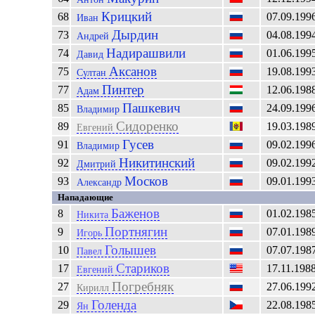
Крицкий
68
07.09.199
Иван
Дырдин
73
04.08.199
Андрей
Надирашвили
74
01.06.199
Давид
Аксанов
75
19.08.199
Султан
Пинтер
77
12.06.198
Адам
Пашкевич
85
24.09.199
Владимир
Сидоренко
89
19.03.198
Евгений
Гусев
91
09.02.199
Владимир
Никитинский
92
09.02.199
Дмитрий
Москов
93
09.01.199
Александр
Нападающие
Баженов
8
01.02.198
Никита
Портнягин
9
07.01.198
Игорь
Голышев
10
07.07.198
Павел
Стариков
17
17.11.198
Евгений
Погребняк
27
27.06.199
Кирилл
Голенда
29
22.08.198
Ян