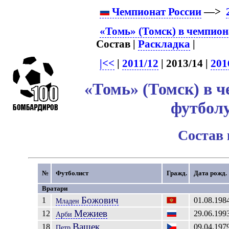
Чемпионат России
—>
«Томь» (Томск) в чемпион
Состав |
Раскладка
|
|<<
|
2011/12
| 2013/14 |
201
«Томь» (Томск) в ч
футболу
Состав
№
Футболист
Гражд.
Дата рожд.
Вратари
Божович
1
01.08.198
Младен
Межиев
12
29.06.199
Арби
Вашек
18
09.04.197
Петр