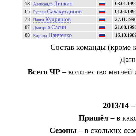
Линкин
58
03.01.199
Александр
Салахутдинов
65
01.04.199
Руслан
Кудряшов
78
27.11.199
Павел
Сасин
87
21.08.199
Дмитрий
Панченко
88
16.10.198
Кирилл
Состав команды (кроме 
Данн
Всего ЧР
– количество матчей 
2013/14
– 
Пришёл
– в как
Сезоны
– в скольких сез