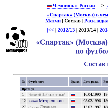
Чемпионат России
—>
«Спартак» (Москва) в чем
Матчи
| Состав |
Раскладк
|<<
|
2012/13
| 2013/14 |
201
«Спартак» (Москва)
по футбо
Состав
№
Футболист
Гражд.
Дата рожд.
Ро
Вратари
Заболотный
1
16.04.1990
18
Николай
Митрюшкин
12
08.02.1996
18
Антон
Джанаев
27
13.03.1987
18
Сослан