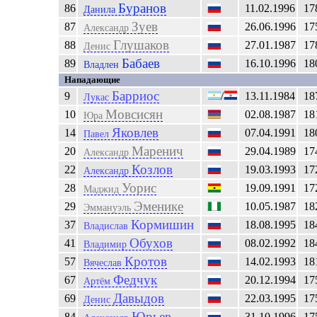
Буранов
86
11.02.1996
17
Данила
Зуев
87
26.06.1996
17
Александр
Глушаков
88
27.01.1987
17
Денис
Бабаев
89
16.10.1996
18
Владлен
Нападающие
Барриос
9
/
13.11.1984
18
Лукас
Мовсисян
10
02.08.1987
18
Юра
Яковлев
14
07.04.1991
18
Павел
Маренич
20
29.04.1989
17
Александр
Козлов
22
19.03.1993
17
Александр
Уорис
28
19.09.1991
17
Маджид
Эменике
29
10.05.1987
18
Эммануэль
Кормишин
37
18.08.1995
18
Владислав
Обухов
41
08.02.1992
18
Владимир
Кротов
57
14.02.1993
18
Вячеслав
Федчук
67
20.12.1994
17
Артём
Давыдов
69
22.03.1995
17
Денис
Юрьев
84
31.10.1996
17