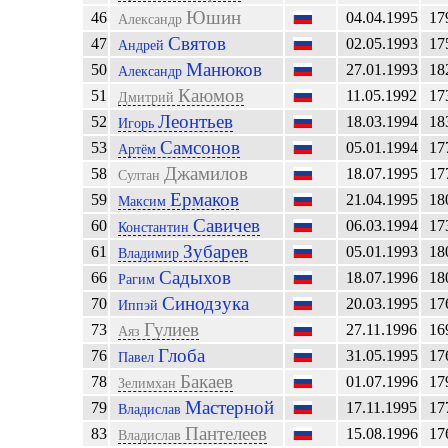
Юшин
46
04.04.1995
17
Александр
Святов
47
02.05.1993
17
Андрей
Манюков
50
27.01.1993
18
Александр
Каюмов
51
11.05.1992
17
Дмитрий
Леонтьев
52
18.03.1994
18
Игорь
Самсонов
53
05.01.1994
17
Артём
Джамилов
58
18.07.1995
17
Султан
Ермаков
59
21.04.1995
18
Максим
Савичев
60
06.03.1994
17
Константин
Зубарев
61
05.01.1993
18
Владимир
Садыхов
66
18.07.1996
18
Рагим
Синодзука
70
20.03.1995
17
Иппэй
Гулиев
73
27.11.1996
16
Аяз
Глоба
76
31.05.1995
17
Павел
Бакаев
78
01.07.1996
17
Зелимхан
Мастерной
79
17.11.1995
17
Владислав
Пантелеев
83
15.08.1996
17
Владислав