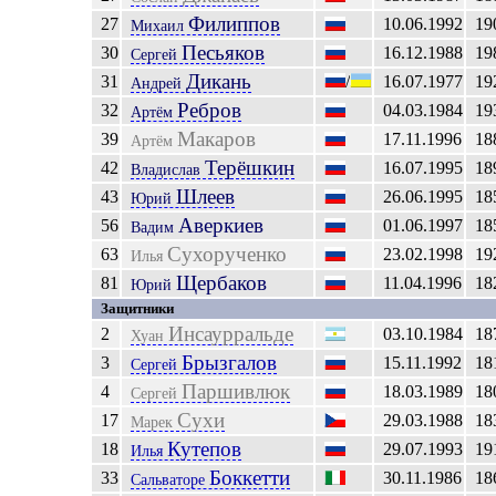
Филиппов
27
10.06.1992
19
Михаил
Песьяков
30
16.12.1988
19
Сергей
Дикань
31
/
16.07.1977
19
Андрей
Ребров
32
04.03.1984
19
Артём
Макаров
39
17.11.1996
18
Артём
Терёшкин
42
16.07.1995
18
Владислав
Шлеев
43
26.06.1995
18
Юрий
Аверкиев
56
01.06.1997
18
Вадим
Сухорученко
63
23.02.1998
19
Илья
Щербаков
81
11.04.1996
18
Юрий
Защитники
Инсаурральде
2
03.10.1984
18
Хуан
Брызгалов
3
15.11.1992
18
Сергей
Паршивлюк
4
18.03.1989
18
Сергей
Сухи
17
29.03.1988
18
Марек
Кутепов
18
29.07.1993
19
Илья
Боккетти
33
30.11.1986
18
Сальваторе