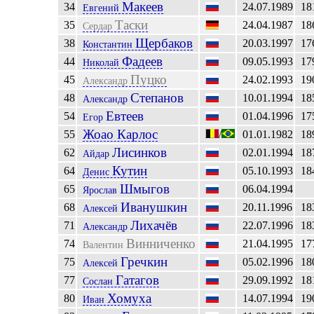
Макеев
34
24.07.1989
18
Евгений
Таски
35
24.04.1987
18
Сердар
Щербаков
38
20.03.1997
17
Константин
Фадеев
44
09.05.1993
17
Николай
Пуцко
45
24.02.1993
19
Александр
Степанов
48
10.01.1994
18
Александр
Евтеев
54
01.04.1996
17
Егор
Жоао Карлос
55
/
01.01.1982
18
Лисинков
62
02.01.1994
18
Айдар
Кутин
64
05.10.1993
18
Денис
Шмыгов
65
06.04.1994
Ярослав
Иванушкин
68
20.11.1996
18
Алексей
Лихачёв
71
22.07.1996
18
Александр
Винниченко
74
21.04.1995
17
Валентин
Гречкин
75
05.02.1996
18
Алексей
Гатагов
77
29.09.1992
18
Сослан
Хомуха
80
14.07.1994
19
Иван