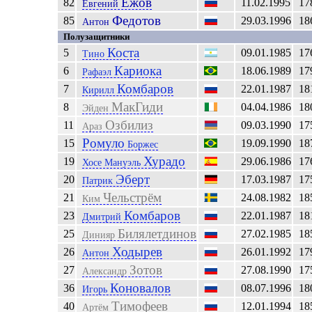
Ежов
82
11.02.1995
17
Евгений
Федотов
85
29.03.1996
18
Антон
Полузащитники
Коста
5
09.01.1985
17
Тино
Кариока
6
18.06.1989
17
Рафаэл
Комбаров
7
22.01.1987
18
Кирилл
МакГиди
8
04.04.1986
18
Эйден
Озбилиз
11
09.03.1990
17
Араз
Ромуло
15
19.09.1990
18
Боржес
Хурадо
19
29.06.1986
17
Хосе Мануэль
Эберт
20
17.03.1987
17
Патрик
Чельстрём
21
24.08.1982
18
Ким
Комбаров
23
22.01.1987
18
Дмитрий
Билялетдинов
25
27.02.1985
18
Динияр
Ходырев
26
26.01.1992
17
Антон
Зотов
27
27.08.1990
17
Александр
Коновалов
36
08.07.1996
18
Игорь
Тимофеев
40
12.01.1994
18
Артём