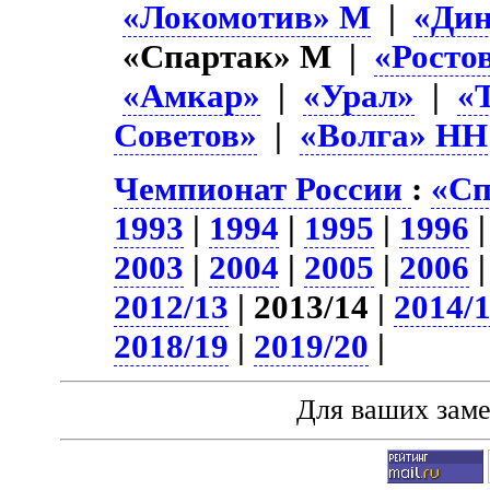
«Локомотив» М
|
«Ди
«Спартак» М |
«Росто
«Амкар»
|
«Урал»
|
«
Советов»
|
«Волга» НН
Чемпионат России
:
«Сп
1993
|
1994
|
1995
|
1996
2003
|
2004
|
2005
|
2006
2012/13
| 2013/14 |
2014/
2018/19
|
2019/20
|
Для ваших зам