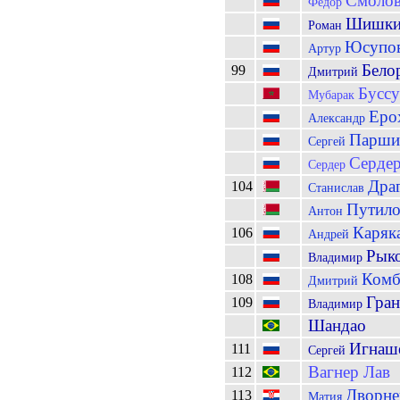
Смоло
Фёдор
Шишки
Роман
Юсупо
Артур
Бело
99
Дмитрий
Бусс
Мубарак
Еро
Александр
Парши
Сергей
Серде
Сердер
Дра
104
Станислав
Путил
Антон
Каряк
106
Андрей
Рык
Владимир
Комб
108
Дмитрий
Гран
109
Владимир
Шандао
Игнаш
111
Сергей
Вагнер Лав
112
Дворне
113
Матия