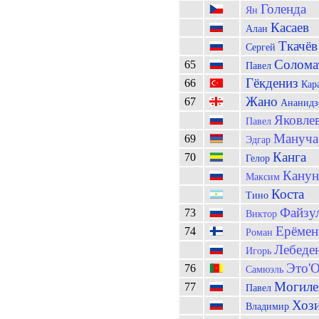
Голенда
Ян
Касаев
Алан
Ткачёв
Сергей
Солома
65
Павел
Гёкдениз
66
Кар
Жано
67
Ананидз
Яковле
Павел
Мануча
69
Эдгар
Канга
70
Гелор
Канун
Максим
Коста
Тино
Файзу
73
Виктор
Ерёмен
74
Роман
Лебеде
Игорь
Это'
76
Самюэль
Могиле
77
Павел
Хоз
Владимир