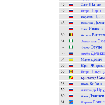
Шатов
45
Олег
Портня
46
Игорь
Цалл
Ибрагим
Дьяк
48
Виталий
Иванов
Олег
Витсел
50
Аксель
Эме
51
Эммануэль
Огуде
52
Фегор
Дельки
53
Артём
Девич
54
Марко
Жирко
55
Юрий
Пикущ
56
Игорь
Сам
Кристофер
Бибило
58
Шота
Пру
59
Александр
Дзагоев
60
Алан
Бокил
61
Жереми