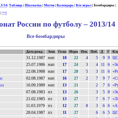
13/14
:
Таблица
|
Шахматка
|
Матчи
|
Календарь
|
Кто играл
| Бомбардиры |
|
>>|
нат России по футболу – 2013/14
Все бомбардиры
Дата рожд.
Амп.
Голы
Игры
Пен.
Поб.
Д
Г
Кл
я
31.12.1987
нап
18
22
4
5
9
9
Ц
25.07.1986
нап
17
24
3
4
11
6
«З
22.08.1988
нап
17
28
5
3
11
6
«Р
н
02.08.1987
нап
16
27
2
7
9
7
«С
он
16.09.1989
нап
13
21
2
7
6
«Р
07.08.1983
пз
13
26
3
5
8
«З
21.02.1985
пз
13
27
7
6
7
«Л
11.03.1979
пз
12
27
8
3
6
6
«А
28.04.1987
пз
11
27
6
6
5
Ц