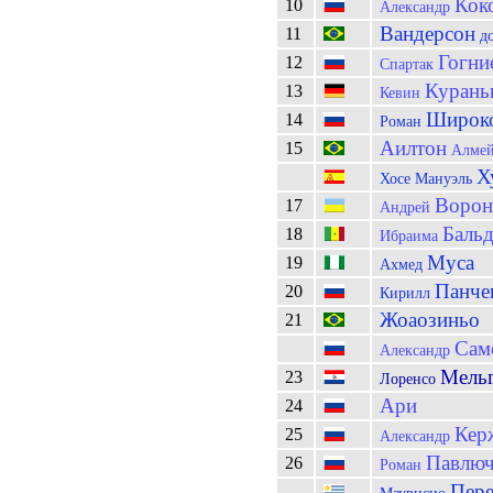
Кок
10
Александр
Вандерсон
11
до
Гогни
12
Спартак
Курань
13
Кевин
Широк
14
Роман
Аилтон
15
Алмей
Х
Хосе Мануэль
Ворон
17
Андрей
Бальд
18
Ибраима
Муса
19
Ахмед
Панче
20
Кирилл
Жоаозиньо
21
Сам
Александр
Мель
23
Лоренсо
Ари
24
Кер
25
Александр
Павлюч
26
Роман
Пер