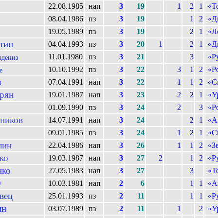
22.08.1985
нап
3
19
1
2
1
«Т
08.04.1986
пз
3
19
1
2
«Д
19.05.1989
пз
3
19
2
1
«Л
тин
04.04.1993
пз
3
20
1
2
1
«Д
11.01.1980
пз
3
21
3
«Р
адениз
10.10.1992
пз
3
22
3
1
2
«Р
е
в
07.04.1991
нап
3
22
1
1
2
«С
рян
19.01.1987
нап
3
23
2
2
1
«У
01.09.1990
пз
3
24
2
3
«Р
ников
14.07.1991
нап
3
24
2
1
«А
09.01.1985
пз
3
24
1
2
1
«С
лин
22.04.1986
нап
3
26
1
1
2
«З
ко
19.03.1987
нап
3
27
2
1
2
«Р
нко
27.05.1983
нап
3
27
3
«Т
O
10.03.1981
нап
2
6
1
1
«А
вец
25.01.1993
пз
2
11
1
1
«Р
ин
03.07.1989
пз
2
11
1
2
«У