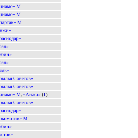
инамо» М
инамо» М
партак» М
нжи»
раснодар»
рал»
убин»
рал»
омь»
рылья Советов»
рылья Советов»
инамо» М
,
«Анжи»
(
1
)
рылья Советов»
раснодар»
окомотив» М
убин»
остов»