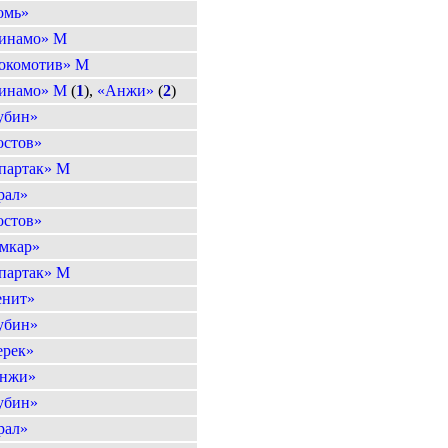
омь»
инамо» М
окомотив» М
инамо» М
(
1
),
«Анжи»
(
2
)
убин»
остов»
партак» М
рал»
остов»
мкар»
партак» М
енит»
убин»
ерек»
нжи»
убин»
рал»