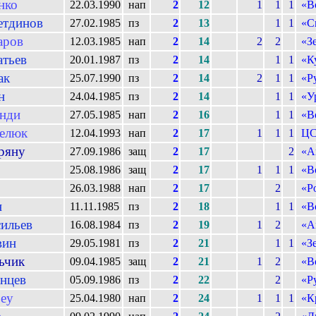
нко
22.03.1990
нап
2
12
1
1
1
«В
етдинов
27.02.1985
пз
2
13
1
1
«С
аров
12.03.1985
нап
2
14
2
2
«З
атьев
20.01.1987
пз
2
14
1
1
«К
ак
25.07.1990
пз
2
14
2
1
1
«Р
н
24.04.1985
пз
2
14
1
1
«У
нди
27.05.1985
нап
2
16
1
1
«В
зелюк
12.04.1993
нап
2
17
1
1
1
Ц
ряну
27.09.1986
защ
2
17
2
«А
25.08.1986
защ
2
17
1
1
1
«В
26.03.1988
нап
2
17
2
«Р
н
11.11.1985
пз
2
18
1
1
«В
ильев
16.08.1984
пз
2
19
1
2
«А
вин
29.05.1981
пз
2
21
1
1
«З
ьчик
09.04.1985
защ
2
21
1
2
«В
анцев
05.09.1986
пз
2
22
2
«Р
еу
25.04.1980
нап
2
24
1
1
1
«К