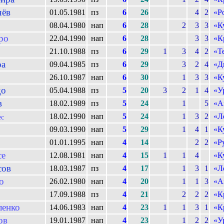
чёв
01.05.1981
пз
6
26
4
2
«Р
08.04.1980
нап
6
28
2
3
3
«К
ро
22.04.1990
нап
6
28
3
3
«К
21.10.1988
пз
6
29
1
3
4
2
«Т
оа
09.04.1985
пз
6
29
3
2
4
«Д
в
26.10.1987
нап
6
30
1
3
3
«К
до
05.04.1988
пз
5
20
3
2
1
4
«У
в
18.02.1989
пз
5
24
1
5
«А
18.02.1990
нап
5
24
1
3
2
«Л
ес
09.03.1990
нап
5
29
1
4
1
«К
01.01.1995
нап
4
14
2
2
«Р
се
12.08.1981
нап
4
15
1
1
4
«К
сов
18.03.1987
пз
4
17
1
3
1
«Л
о
26.02.1980
нап
4
20
1
1
3
«А
17.09.1988
пз
4
21
2
2
2
«К
ленко
14.06.1983
нап
4
23
1
1
3
1
«К
ов
19.01.1987
нап
4
23
1
2
2
«У