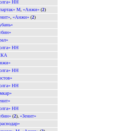
олга» НН
партак» М
,
«Анжи»
(
2
)
енит»
,
«Анжи»
(
2
)
убань»
убин»
рал»
олга» НН
СКА
нжи»
олга» НН
остов»
олга» НН
мкар»
енит»
олга» НН
убин»
(
2
),
«Зенит»
раснодар»