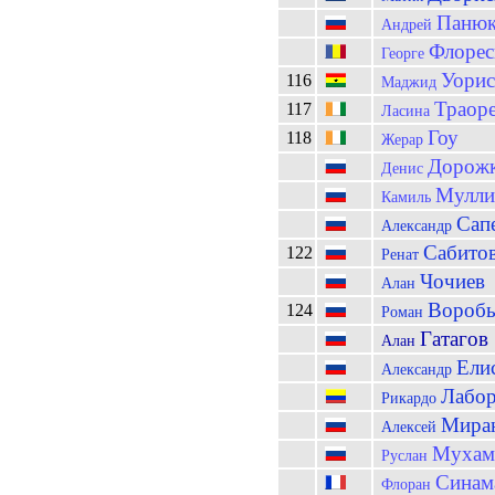
Панюк
Андрей
Флорес
Георге
Уори
116
Маджид
Траор
117
Ласина
Гоу
118
Жерар
Дорож
Денис
Мулли
Камиль
Сап
Александр
Сабито
122
Ренат
Чочиев
Алан
Воробь
124
Роман
Гатагов
Алан
Ели
Александр
Лабо
Рикардо
Мира
Алексей
Мухам
Руслан
Синам
Флоран