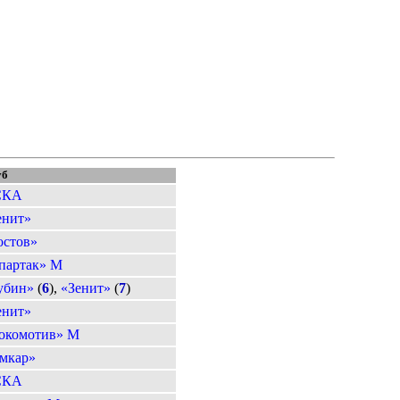
уб
СКА
енит»
остов»
партак» М
убин»
(
6
),
«Зенит»
(
7
)
енит»
окомотив» М
мкар»
СКА