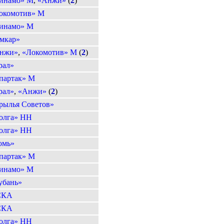
инамо» М
,
«Анжи»
(
2
)
окомотив» М
инамо» М
мкар»
нжи»
,
«Локомотив» М
(
2
)
рал»
партак» М
рал»
,
«Анжи»
(
2
)
рылья Советов»
олга» НН
олга» НН
омь»
партак» М
инамо» М
убань»
СКА
СКА
олга» НН