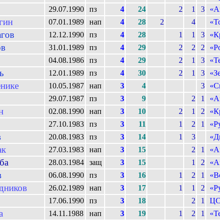
29.07.1990
пз
4
24
2
1
3
«А
гин
07.01.1989
нап
4
28
2
4
«Т
агов
12.12.1990
пз
4
28
1
1
3
«К
ов
31.01.1989
пз
4
29
2
2
2
«Р
04.08.1986
пз
4
29
2
1
3
«Т
ь
12.01.1989
пз
4
30
2
1
3
«З
нике
10.05.1987
нап
3
4
3
«С
29.07.1987
пз
3
9
2
1
«А
н
02.08.1990
нап
3
10
2
1
2
«К
27.10.1983
пз
3
11
1
2
1
«Р
в
20.08.1983
пз
3
14
1
3
«Д
ак
27.03.1983
нап
3
15
2
1
«А
ба
28.03.1984
защ
3
15
1
2
«А
в
06.08.1990
пз
3
16
1
2
1
«В
дников
26.02.1989
нап
3
17
1
1
2
«Р
17.06.1990
пз
3
18
2
1
Ц
а
14.11.1988
нап
3
19
1
2
1
«Т