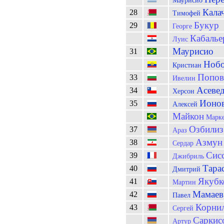
Маурисио
Кала
28
Тимофей
Букур
29
Георге
Кабалье
Луис
Маурисио
31
Ноб
Кристиан
Попо
33
Ивелин
Асеве
34
Херсон
Ионо
35
Алексей
Майкон
Марк
Озбилиз
37
Араз
Азмун
38
Сердар
Сис
39
Джибриль
Тара
40
Дмитрий
Якубк
41
Мартин
Мамаев
42
Павел
Корни
43
Сергей
Саркис
Артур