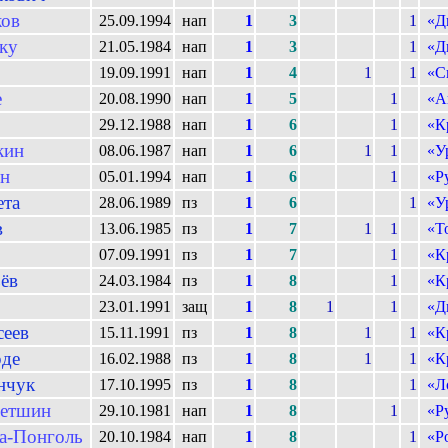
ов
25.09.1994
нап
1
3
1
«Д
ку
21.05.1984
нап
1
3
1
«Д
с
19.09.1991
нап
1
4
1
1
«С
е
20.08.1990
нап
1
5
1
«А
29.12.1988
нап
1
6
1
«К
кин
08.06.1987
нап
1
6
1
1
«У
н
05.01.1994
нап
1
6
1
«Р
ета
28.06.1989
пз
1
6
1
«У
в
13.06.1985
пз
1
7
1
1
«Т
07.09.1991
пз
1
7
1
«К
ёв
24.03.1984
пз
1
8
1
«К
23.01.1991
защ
1
8
1
1
«Д
сеев
15.11.1991
пз
1
8
1
1
«К
рде
16.02.1988
пз
1
8
1
1
«К
нчук
17.10.1995
пз
1
8
1
«Л
етшин
29.10.1981
нап
1
8
1
«Р
а-Понголь
20.10.1984
нап
1
8
1
«Р