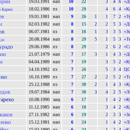
орин
19.03.1991
нап
10
22
3
4
6
«Д
18.02.1986
пз
10
29
4
6
4
«К
 Кармо
ев
19.01.1981
нап
9
26
1
1
7
2
«У
и
02.03.1982
нап
8
15
2
2
5
3
«Д
ов
06.07.1981
пз
8
16
1
3
3
5
«З
20.08.1984
нап
8
29
5
1
5
3
«Т
да
урадо
29.06.1986
пз
8
29
2
6
2
«С
ин
21.07.1979
нап
7
17
3
1
4
3
«Д
е
04.04.1989
нап
7
19
3
5
2
«К
14.10.1992
пз
7
26
5
3
4
Ц
нко
16.10.1989
пз
7
27
2
2
5
2
«Т
25.12.1988
пз
7
30
2
1
4
3
«К
едов
19.07.1984
нап
7
30
3
4
2
5
«Л
гарехо
10.08.1990
защ
6
17
1
4
2
«К
11.12.1985
нап
6
18
3
4
2
«К
жаков
27.11.1982
нап
6
19
2
3
3
«З
енко
15.12.1981
нап
6
24
1
4
2
«Л
ейра
15.03.1990
пз
6
24
1
2
4
«К