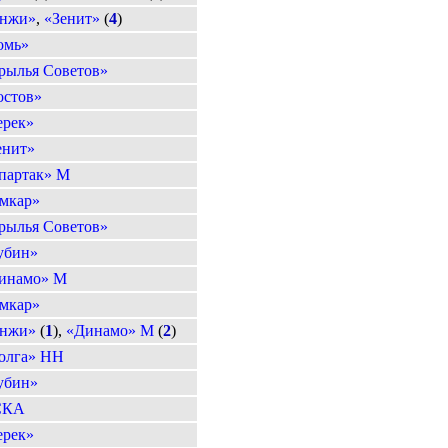
нжи»
,
«Зенит»
(
4
)
омь»
рылья Советов»
остов»
ерек»
енит»
партак» М
мкар»
рылья Советов»
убин»
инамо» М
мкар»
нжи»
(
1
),
«Динамо» М
(
2
)
олга» НН
убин»
СКА
ерек»