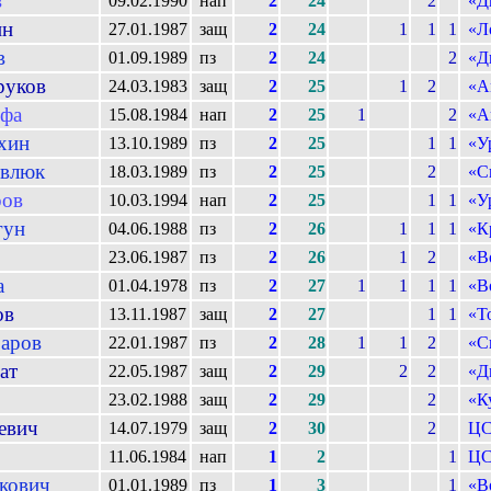
в
09.02.1990
нап
2
24
2
«Д
н
27.01.1987
защ
2
24
1
1
1
«Л
в
01.09.1989
пз
2
24
2
«Д
руков
24.03.1983
защ
2
25
1
2
«А
уфа
15.08.1984
нап
2
25
1
2
«А
хин
13.10.1989
пз
2
25
1
1
«У
влюк
18.03.1989
пз
2
25
2
«С
ров
10.03.1994
нап
2
25
1
1
«У
гун
04.06.1988
пз
2
26
1
1
1
«К
о
23.06.1987
пз
2
26
1
2
«В
а
01.04.1978
пз
2
27
1
1
1
1
«В
ов
13.11.1987
защ
2
27
1
1
«Т
аров
22.01.1987
пз
2
28
1
1
2
«С
ат
22.05.1987
защ
2
29
2
2
«Д
23.02.1988
защ
2
29
2
«К
евич
14.07.1979
защ
2
30
2
Ц
11.06.1984
нап
1
2
1
Ц
кович
01.01.1989
пз
1
3
1
«В