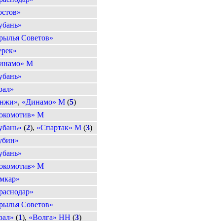
остов»
убань»
рылья Советов»
ерек»
инамо» М
убань»
рал»
нжи»
,
«Динамо» М
(
5
)
окомотив» М
убань»
(
2
),
«Спартак» М
(
3
)
убин»
убань»
окомотив» М
мкар»
раснодар»
рылья Советов»
рал»
(
1
),
«Волга» НН
(
3
)