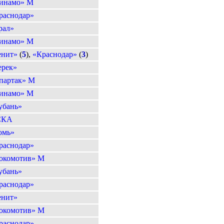
инамо» М
раснодар»
рал»
инамо» М
енит»
(
5
),
«Краснодар»
(
3
)
ерек»
партак» М
инамо» М
убань»
СКА
омь»
раснодар»
окомотив» М
убань»
раснодар»
енит»
окомотив» М
раснодар»