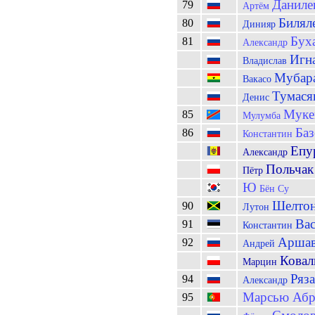
Даниле
79
Артём
Билял
80
Динияр
Бух
81
Александр
Игн
Владислав
Мубар
Вакасо
Тумася
Денис
Муке
85
Мулумба
Ба
86
Константин
Епу
Александр
Польчак
Пётр
Ю
Бён Су
Шелто
90
Лутон
Вас
91
Константин
Арша
92
Андрей
Ковал
Марцин
Ряз
94
Александр
Марсью Абр
95