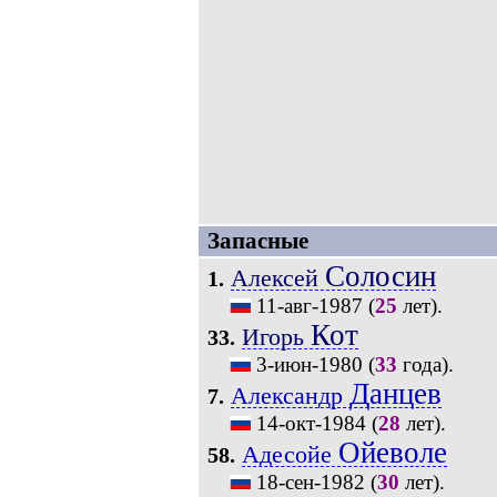
Запасные
Солосин
Алексей
1.
11-авг-1987
(
25
лет).
Кот
Игорь
33.
3-июн-1980
(
33
года).
Данцев
Александр
7.
14-окт-1984
(
28
лет).
Ойеволе
Адесойе
58.
18-сен-1982
(
30
лет).