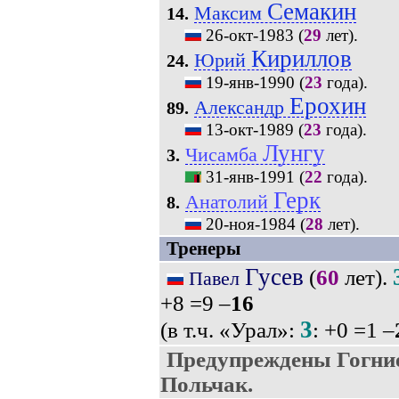
Семакин
Максим
14.
26-окт-1983
(
29
лет).
Кириллов
Юрий
24.
19-янв-1990
(
23
года).
Ерохин
Александр
89.
13-окт-1989
(
23
года).
Лунгу
Чисамба
3.
31-янв-1991
(
22
года).
Герк
Анатолий
8.
20-ноя-1984
(
28
лет).
Тренеры
Гусев
(
60
лет).
Павел
+8 =9 –
16
3
(в т.ч. «Урал»:
: +0 =1 –
Предупреждены Гогни
Польчак.