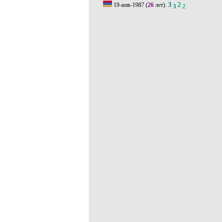
3
2
19-янв-1987
(
26
лет).
3
2