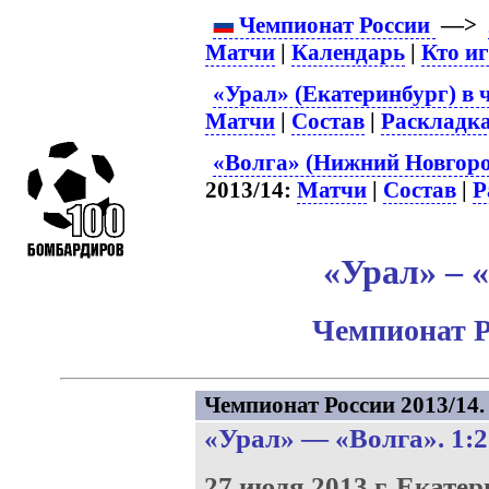
Чемпионат России
—>
Матчи
|
Календарь
|
Кто и
«Урал» (Екатеринбург) в 
Матчи
|
Состав
|
Раскладк
«Волга» (Нижний Новгоро
2013/14:
Матчи
|
Состав
|
Р
«Урал» – «
Чемпионат Р
Чемпионат России 2013/14. 
«Урал»
—
«Волга»
. 1:2
27 июля 2013 г.
Екатер