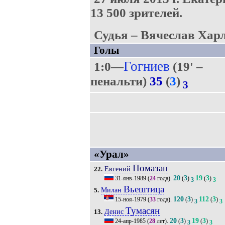
13 500 зрителей.
Судья – Вячеслав Хар
Голы
Гогниев
1:0—
(19' –
пенальти)
35
(
3
)
3
«Урал»
Помазан
Евгений
22.
20
3
19
3
31-янв-1989
(
24
года).
(
)
(
)
3
3
Вьештица
Милан
5.
120
3
112
3
15-ноя-1979
(
33
года).
(
)
(
)
3
3
Тумасян
Денис
13.
20
3
19
3
24-апр-1985
(
28
лет).
(
)
(
)
3
3