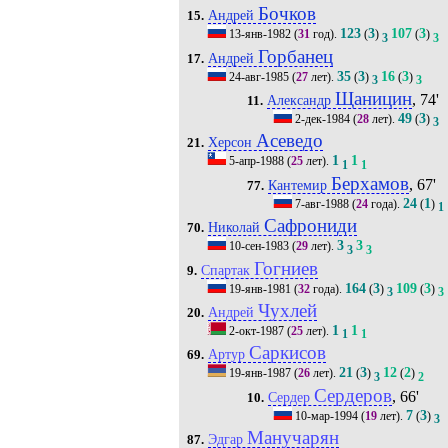
Бочков
Андрей
15.
123
3
107
3
13-янв-1982
(
31
год).
(
)
(
)
3
3
Горбанец
Андрей
17.
35
3
16
3
24-авг-1985
(
27
лет).
(
)
(
)
3
3
Щаницин
, 74'
Александр
11.
49
3
2-дек-1984
(
28
лет).
(
)
3
Асеведо
Херсон
21.
1
1
5-апр-1988
(
25
лет).
1
1
Берхамов
, 67'
Кантемир
77.
24
1
7-авг-1988
(
24
года).
(
)
1
Сафрониди
Николай
70.
3
3
10-сен-1983
(
29
лет).
3
3
Гогниев
Спартак
9.
164
3
109
3
19-янв-1981
(
32
года).
(
)
(
)
3
3
Чухлей
Андрей
20.
1
1
2-окт-1987
(
25
лет).
1
1
Саркисов
Артур
69.
21
3
12
2
19-янв-1987
(
26
лет).
(
)
(
)
3
2
Сердеров
, 66'
Сердер
10.
7
3
10-мар-1994
(
19
лет).
(
)
3
Манучарян
Эдгар
87.