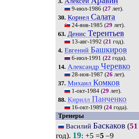
Аравин
Алексей
3.
9-июл-1986
(
27
лет).
Салата
Корнел
30.
24-янв-1985
(
29
лет).
Терентьев
Денис
63.
13-авг-1992
(
21
год).
Башкиров
Евгений
4.
6-июл-1991
(
22
года).
Черевко
Александр
14.
28-ноя-1987
(
26
лет).
Комков
Михаил
37.
1-окт-1984
(
29
лет).
Панченко
Кирилл
88.
16-окт-1989
(
24
года).
Тренеры
Баскаков
(
51
Василий
19
год).
: +5 =
5
–9