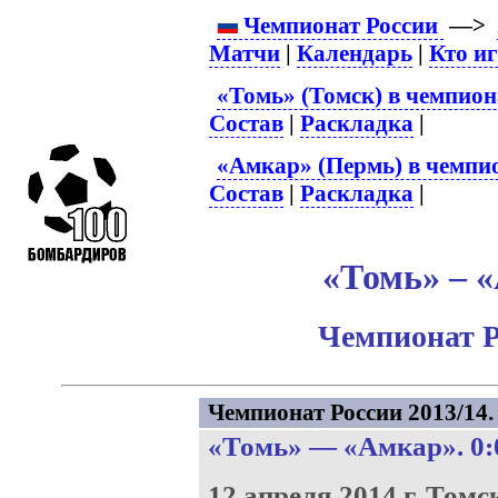
Чемпионат России
—>
Матчи
|
Календарь
|
Кто и
«Томь» (Томск) в чемпион
Состав
|
Раскладка
|
«Амкар» (Пермь) в чемпио
Состав
|
Раскладка
|
«Томь» – «
Чемпионат Р
Чемпионат России 2013/14. 
«Томь»
—
«Амкар»
. 0:
12 апреля 2014 г.
Томс