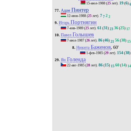
19
6
15-июл-1988
(
25
лет).
(
)
Пинтер
Адам
77.
7
2
12-июн-1988
(
25
лет).
7
2
Портнягин
Игорь
9.
61
31
36
25
7-янв-1989
(
25
лет).
(
)
(
)
23
17
Голышев
Павел
10.
86
46
56
38
7-июл-1987
(
26
лет).
(
)
(
)
21
15
Баженов
, 60'
Никита
8.
154
38
1-фев-1985
(
29
лет).
(
)
Голенда
Ян
29.
86
15
60
14
22-авг-1985
(
28
лет).
(
)
(
)
15
14