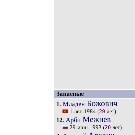
Запасные
Божович
Младен
1.
1-авг-1984
(
29
лет).
Межиев
Арби
12.
29-июн-1993
(
20
лет).