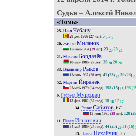
Судья – Алексей Никол
«Томь»
Чебану
Илья
25.
5
5
29-дек-1986
(
27
лет).
5
5
Миланов
Живко
20.
23
23
15-июл-1984
(
29
лет).
23
23
Бордачёв
Максим
21.
20
20
18-май-1986
(
27
лет).
20
20
Рыков
Владимир
33.
41
23
39
23
13-ноя-1987
(
26
лет).
(
)
(
)
23
2
Йиранек
Мартин
52.
198
15
195
1
25-май-1979
(
34
года).
(
)
(
15
Мурешан
Габрьел
6.
18
17
13-фев-1982
(
32
года).
18
17
Сабитов
, 67'
Ренат
34.
128
2
13-июн-1985
(
28
лет).
(
Игнатович
Павел
11.
44
23
31
16
24-май-1989
(
24
года).
(
)
(
)
23
Нехайчик
, 75'
Павел
13.